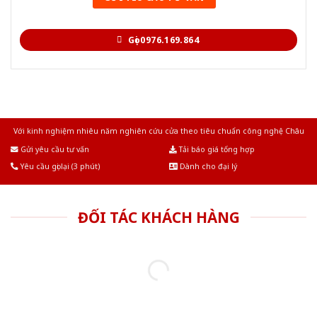
Gọi 0976.169.864
Với kinh nghiệm nhiêu năm nghiên cứu cửa theo tiêu chuẩn công nghệ Châu
Âu.Chúng tôi tự tin là nhà sản xuất & cung cấp hàng đầu tại Việt Nam!
Gửi yêu cầu tư vấn
Tải báo giá tổng hợp
Yêu cầu gọi lại (3 phút)
Dành cho đại lý
ĐỐI TÁC KHÁCH HÀNG