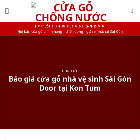
Skip
to
content
HỆ THỐNG SHOWROOM SAIGONDOOR
Nơi bán cửa gỗ chính hãng - chất lượng - giá rẻ nhất tại Sài Gòn
TIN TỨC
Báo giá cửa gỗ nhà vệ sinh Sài Gòn
Door tại Kon Tum