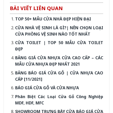
BÀI VIẾT LIÊN QUAN
TOP 50+ MẪU CỬA NHÀ ĐẸP HIỆN ĐẠI
CỬA NHÀ VỆ SINH LÀ GÌ?| NÊN CHỌN LOẠI
CỬA PHÒNG VỆ SINH NÀO TỐT NHẤT
CỬA TOILET | TOP 50 MẪU CỬA TOILET
ĐẸP
BẢNG GIÁ CỬA NHỰA CỬA CAO CẤP – CÁC
MẪU CỬA NHỰA ĐẸP NHẤT 2021
BẢNG BÁO GIÁ CỬA GỖ | CỬA NHỰA CAO
CẤP [11/2021]
BÁO GIÁ CỬA GỖ VÀ CỬA NHỰA
Phân Biệt Các Loại Cửa Gỗ Công Nghiệp
MDF, HDF, MFC
SHOWROOM TRƯNG BÀY CỬA BÁO GIÁ CỬA