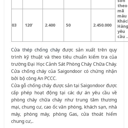
sơn
theo
mã
màu
Khác
03
120’
2.400
50
2.450.000
Hàn
yêu
cầu 
Cửa thép chống cháy
được sản xuất trên quy
trình kỹ thuật và theo tiêu chuẩn kiểm tra của
trường Đại Học Cảnh Sát Phòng Cháy Chữa Cháy.
Cửa chống cháy của Saigondoor có chứng nhận
bởi bộ công An PCCC.
Cửa gỗ chống cháy được sản tại Saigondoor được
cấp phép hoạt động tại các dự án yêu cầu về
phòng cháy chữa cháy như trung tâm thương
mại, chung cư, cao ốc văn phòng, khách sạn, nhà
máy, phòng máy, phòng Gas, cửa thoát hiểm
chung cư,..