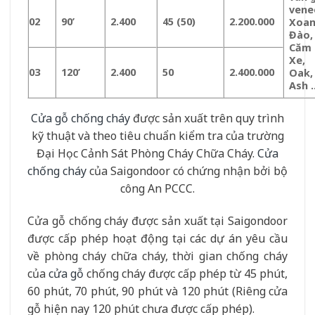
vene
02
90’
2.400
45 (50)
2.200.000
Xoa
Đào,
Căm
Xe,
03
120’
2.400
50
2.400.000
Oak,
Ash 
Cửa gỗ chống cháy
được sản xuất trên quy trình
kỹ thuật và theo tiêu chuẩn kiểm tra của trường
Đại Học Cảnh Sát Phòng Cháy Chữa Cháy.
Cửa
chống cháy
của Saigondoor có chứng nhận bởi bộ
công An PCCC.
Cửa gỗ chống cháy được sản xuất tại Saigondoor
được cấp phép hoạt động tại các dự án yêu cầu
về phòng cháy chữa cháy, thời gian chống cháy
của
cửa gỗ
chống cháy được cấp phép từ 45 phút,
60 phút, 70 phút, 90 phút và 120 phút (Riêng cửa
gỗ hiện nay 120 phút chưa được cấp phép).