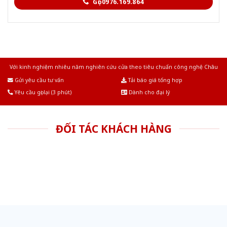
Gọi 0976.169.864
Với kinh nghiệm nhiêu năm nghiên cứu cửa theo tiêu chuẩn công nghệ Châu
Âu.Chúng tôi tự tin là nhà sản xuất & cung cấp hàng đầu tại Việt Nam!
Gửi yêu cầu tư vấn
Tải báo giá tổng hợp
Yêu cầu gọi lại (3 phút)
Dành cho đại lý
ĐỐI TÁC KHÁCH HÀNG