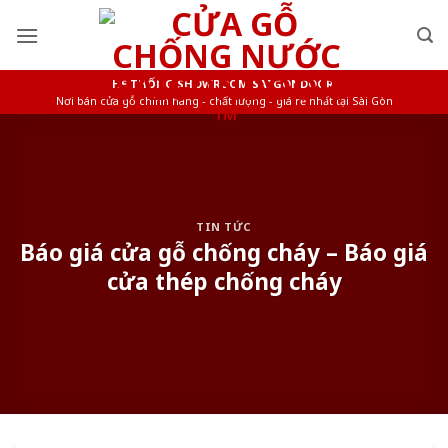
Skip
to
content
HỆ THỐNG SHOWROOM SAIGONDOOR
Nơi bán cửa gỗ chính hãng - chất lượng - giá rẻ nhất tại Sài Gòn
TIN TỨC
Báo giá cửa gỗ chống cháy – Báo giá
cửa thép chống cháy