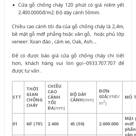
Cửa gỗ chống cháy 120 phút có giá niêm yết
2.400.0000đ/m2. Độ dày cánh 50mm.
Chiều cao cánh tôi đa của gỗ chống cháy là 2,4m,
bề mặt gỗ mdf phẵng hoặc vân gỗ, hoặc phủ lớp
veneer: Xoan đào , căm xe, Oak, Ash….
Để có được báo giá cửa gỗ chống cháy chi tiết
hơn, khách hàng vui lòn gọi–0933.707.707 để
được tư vấn .
CHIỀU
THỜI
ĐƠN
CAO
GIAN
ĐỘ DÀY
GIÁ
(VNĐ/
STT
CÁNH
MÔ 
CHỐNG
CÁNH
(mm)
2
TỐI
m
)
CHÁY
ĐA
(mm)
Mặt 
01
60’ (70’)
2.400
45 (50)
2.000.000
mdf
phẵn
vân 