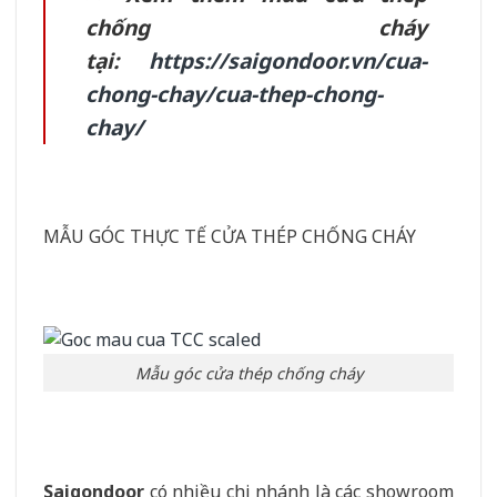
chống cháy
tại:
https://saigondoor.vn/cua-
chong-chay/cua-thep-chong-
chay/
MẪU GÓC THỰC TẾ CỬA THÉP CHỐNG CHÁY
Mẫu góc cửa thép chống cháy
Saigondoor
có nhiều chi nhánh là các showroom