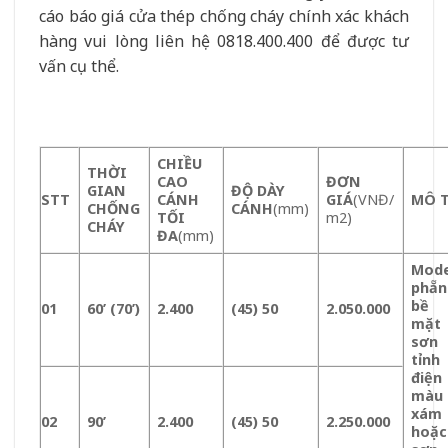
cáo báo giá cửa thép chống cháy chính xác khách
hàng vui lòng liên hệ 0818.400.400 để được tư
vấn cụ thể.
CHIỀU
THỜI
CAO
ĐƠN
GIAN
ĐỘ DÀY
STT
CÁNH
GIÁ
(VNĐ/
MÔ 
CHỐNG
CÁNH
(mm)
TỐI
m2)
CHÁY
ĐA
(mm)
Mode
phẵn
bề
01
60’ (70’)
2.400
(45) 50
2.050.000
mặt
sơn
tỉnh
điện
màu
xám
02
90’
2.400
(45) 50
2.250.000
hoặc