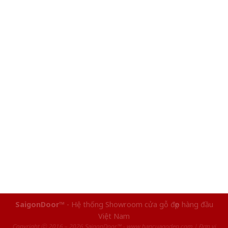
SaigonDoor™
- Hệ thống Showroom cửa gỗ đẹp hàng đầu
Việt Nam
Copyright ⓒ 2016 – 2026 SaigonDoor™ - www.bancuagodep.com | Đơn vị