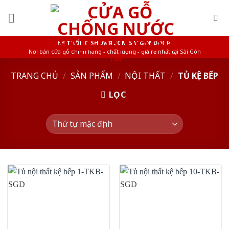
Skip
to
content
HỆ THỐNG SHOWROOM SAIGONDOOR
Nơi bán cửa gỗ chính hãng - chất lượng - giá rẻ nhất tại Sài Gòn
TRANG CHỦ
/
SẢN PHẨM
/
NỘI THẤT
/
TỦ KỆ BẾP
LỌC