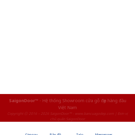
SaigonDoor™
- Hệ thống Showroom cửa gỗ đẹp hàng đầu
Việt Nam
Copyright ⓒ 2016 – 2026 SaigonDoor™ - www.bancuagodep.com | Đơn vị
chủ quản SaigonDoor
Gọi ngay
Bản đồ
Zalo
Messenger