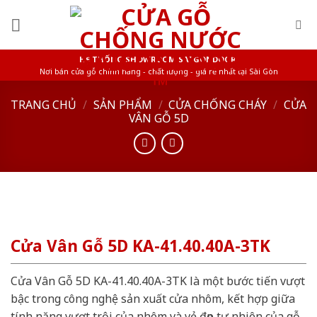
Skip
to
content
HỆ THỐNG SHOWROOM SAIGONDOOR
Nơi bán cửa gỗ chính hãng - chất lượng - giá rẻ nhất tại Sài Gòn
TRANG CHỦ
/
SẢN PHẨM
/
CỬA CHỐNG CHÁY
/
CỬA
VÂN GỖ 5D
Cửa Vân Gỗ 5D KA-41.40.40A-3TK
Cửa Vân Gỗ 5D KA-41.40.40A-3TK là một bước tiến vượt
bậc trong công nghệ sản xuất cửa nhôm, kết hợp giữa
tính năng vượt trội của nhôm và vẻ đẹp tự nhiên của gỗ.