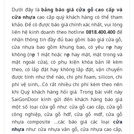
Dưới đây là
bảng báo giá
cửa gỗ
cao cấp và
cửa nhựa
cao cấp quý khách hàng có thể tham
khảo. Để có được báo giá chính xác nhất, vui lòng
liên hệ kinh doanh theo hotline
0818.400.400
để
nhận thông tin đầy đủ bao gồm: báo giá cửa gỗ,
cửa nhựa bao gồm khung bao, có yêu nẹp hay
không (nẹp 1 mặt hoặc nẹp hay mặt, mặt trong và
mặt ngoài cửa), có phụ kiện khóa bản lề kèm
theo, có lắp đặt hay không lắp đặt, vận chuyển
được tính như thế nào, chi phí foam, silicon, chi
phí vệ sinh,…Có rất nhiều chi phí kèm theo nên
khi Quý khách hàng hỏi giá. Trong bài viết này
SaiGonDoor kính gửi đến khách hàng báo giá
một số loại cửa gỗ như: cửa gỗ cao cấp, cửa gỗ
công nghiệp, cửa gỗ hdf, cửa gỗ mdf, cửa gỗ
nhựa composite ….các báo giá các loại
cửa
nhựa
như: cửa nhựa vân gỗ, cửa nhựa cao cấp,