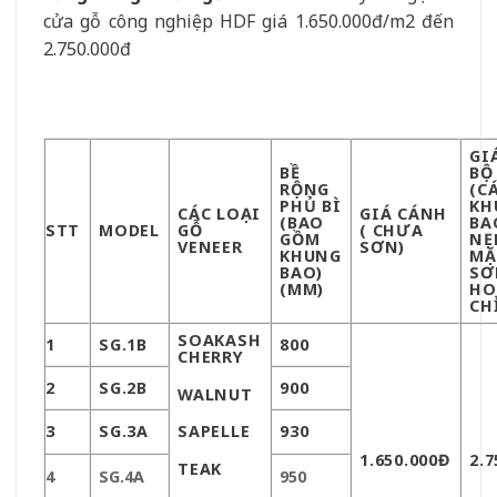
cửa gỗ công nghiệp HDF giá 1.650.000đ/m2 đến
2.750.000đ
GI
BỀ
BỘ
RỘNG
(C
PHỦ BÌ
KH
CÁC LOẠI
GIÁ CÁNH
(BAO
BA
STT
MODEL
GỖ
( CHƯA
GỒM
NẸ
VENEER
SƠN)
KHUNG
MẶ
BAO)
SƠ
(MM)
HO
CH
SOAK
ASH
1
SG.1B
800
CHERRY
2
SG.2B
900
WALNUT
3
SG.3A
930
SAPELLE
1.650.000Đ
2.7
TEAK
4
SG.4A
950