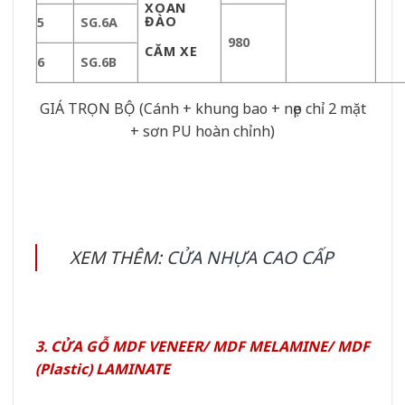
XOAN
ĐÀO
5
SG.6A
980
CĂM XE
6
SG.6B
GIÁ TRỌN BỘ (Cánh + khung bao + nẹp chỉ 2 mặt
+ sơn PU hoàn chỉnh)
XEM THÊM:
CỬA NHỰA CAO CẤP
3. CỬA GỖ MDF VENEER/ MDF MELAMINE/ MDF
(Plastic) LAMINATE