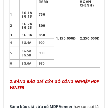
(MM)
HOÀN
CHỈNH)
SG.1A
1
750
SG.1B
SG.2A
2
800
SG.2B
3
SG.3A
850
1.150.000Đ
2.250.000Đ
4
SG.4A
900
SG.5A
5
930
SG.5B
6
SG.6A
980
2. BẢNG BÁO GIÁ CỬA GỖ CÔNG NGHIỆP HDF
VENEER
Bảng báo giá cửa gỗ MDF Veneer
hay còn gọi là