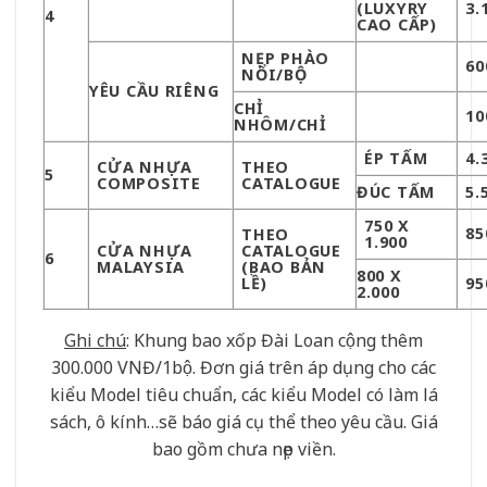
(LUXYRY
3.
4
CAO CẤP)
NẸP PHÀO
60
NỔI/BỘ
YÊU CẦU RIÊNG
CHỈ
10
NHÔM/CHỈ
ÉP TẤM
4.
CỬA NHỰA
THEO
5
COMPOSITE
CATALOGUE
ĐÚC TẤM
5.
750 X
85
THEO
1.900
CỬA NHỰA
CATALOGUE
6
MALAYSIA
(BAO BẢN
800 X
LỀ)
95
2.000
Ghi chú
: Khung bao xốp Đài Loan cộng thêm
300.000 VNĐ/1bộ. Đơn giá trên áp dụng cho các
kiểu Model tiêu chuẩn, các kiểu Model có làm lá
sách, ô kính…sẽ báo giá cụ thể theo yêu cầu. Giá
bao gồm chưa nẹp viền.