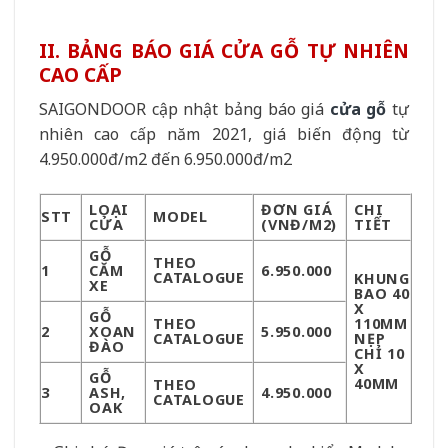
II. BẢNG BÁO GIÁ CỬA GỖ TỰ NHIÊN
CAO CẤP
SAIGONDOOR cập nhật bảng báo giá
cửa gỗ
tự
nhiên cao cấp năm 2021, giá biến động từ
4.950.000đ/m2 đến 6.950.000đ/m2
LOẠI
ĐƠN GIÁ
CHI
STT
MODEL
CỬA
(VNĐ/M2)
TIẾT
GỖ
THEO
1
CĂM
6.950.000
CATALOGUE
KHUNG
XE
BAO 40
X
GỖ
THEO
110MM
2
XOAN
5.950.000
CATALOGUE
NẸP
ĐÀO
CHỈ 10
X
GỖ
40MM
THEO
3
ASH,
4.950.000
CATALOGUE
OAK