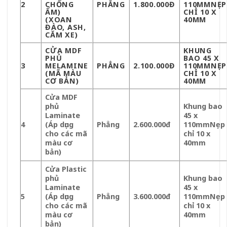
2
CHỐNG
PHẲNG
1.800.000Đ
110MMNẸP
ẨM)
CHỈ 10 X
(XOAN
40MM
ĐÀO, ASH,
CĂM XE)
CỬA MDF
KHUNG
PHỦ
BAO 45 X
3
MELAMINE
PHẲNG
2.100.000Đ
110MMNẸP
(MÃ MÀU
CHỈ 10 X
CƠ BẢN)
40MM
Cửa MDF
phủ
Khung bao
Laminate
45 x
4
(Áp dụng
Phẳng
2.600.000đ
110mm
Nẹp
cho các mã
chỉ 10 x
màu cơ
40mm
bản)
Cửa Plastic
phủ
Khung bao
Laminate
45 x
5
(Áp dụng
Phẳng
3.600.000đ
110mm
Nẹp
cho các mã
chỉ 10 x
màu cơ
40mm
bản)