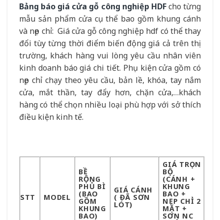
Bảng báo giá cửa gỗ công nghiệp HDF
cho từng
mẫu sản phẩm cửa cụ thể bao gồm khung cánh
và nẹp chỉ: Giá cửa gỗ công nghiệp hdf có thể thay
đổi tùy từng thời điểm biến động giá cả trên thị
trường, khách hàng vui lòng yêu cầu nhân viên
kinh doanh báo giá chi tiết. Phụ kiện cửa gồm có
nẹp chỉ chạy theo yêu cầu, bản lề, khóa, tay nắm
cửa, mắt thần, tay đẩy hơn, chặn cửa,…khách
hàng có thể chọn nhiều loại phù hợp với sở thích
điều kiện kinh tế.
GIÁ TRỌN
BỀ
BỘ
RỘNG
(CÁNH +
PHỦ BÌ
KHUNG
GIÁ CÁNH
(BAO
BAO +
STT
MODEL
( ĐÃ SƠN
GỒM
NẸP CHỈ 2
LÓT)
KHUNG
MẶT +
BAO)
SƠN NC