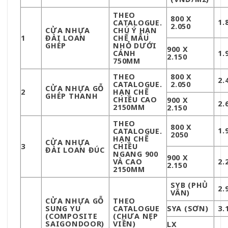
THEO
800 X
1.
CATALOGUE.
2.050
CỬA NHỰA
CHÚ Ý HẠN
1
ĐÀI LOAN
CHẾ MẪU
GHÉP
NHỎ DƯỚI
900 X
CÁNH
1.
2.150
750MM
THEO
800 X
2.
CATALOGUE.
2.050
CỬA NHỰA GỖ
2
HẠN CHẾ
GHÉP THANH
CHIỀU CAO
900 X
2.
2150MM
2.150
THEO
800 X
1.
CATALOGUE.
2050
HẠN CHẾ
CỬA NHỰA
3
CHIỀU
ĐÀI LOAN ĐÚC
NGANG 900
900 X
VÀ CAO
2.
2.150
2150MM
SYB (PHỦ
2.
VÂN)
CỬA NHỰA GỖ
THEO
SUNG YU
CATALOGUE
SYA (SƠN)
3.
(COMPOSITE
(CHƯA NẸP
SAIGONDOOR)
VIỀN)
LX