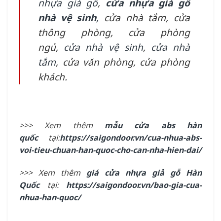
nhựa giả gỗ
,
cửa nhựa giả gỗ
nhà vệ sinh
,
cửa nhà tắm
,
cửa
thông phòng
,
cửa phòng
ngủ
,
cửa nhà vệ sinh
,
cửa nhà
tắm
,
cửa văn phòng
,
cửa phòng
khách.
>>> Xem thêm
mẫu cửa abs hàn
quốc
tại:
https://saigondoor.vn/cua-nhua-abs-
voi-tieu-chuan-han-quoc-cho-can-nha-hien-dai/
>>> Xem thêm
giá cửa nhựa giả gỗ Hàn
Quốc
tại:
https://saigondoor.vn/bao-gia-cua-
nhua-han-quoc/