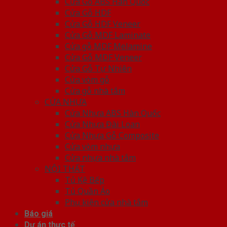
Cửa Gỗ ABS Hàn Quốc
Cửa Gỗ HDF
Cửa Gỗ HDF Veneer
Cửa Gỗ MDF Laminate
Cửa gỗ MDF Melamine
Cửa Gỗ MDF Veneer
Cửa Gỗ Tự Nhiên
Cửa vòm gỗ
Cửa gỗ nhà tắm
CỬA NHỰA
Cửa Nhựa ABS Hàn Quốc
Cửa Nhựa Đài Loan
Cửa Nhựa Gỗ Composite
Cửa vòm nhựa
Cửa nhựa nhà tắm
NỘI THẤT
Tủ Kệ Bếp
Tủ Quần Áo
Phụ kiện cửa nhà tắm
Báo giá
Dự án thực tế