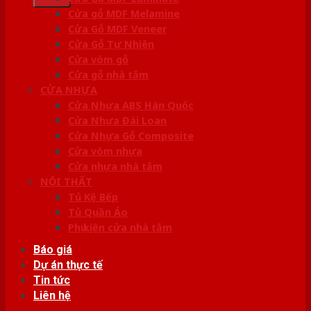
Cửa gỗ MDF Melamine
Cửa Gỗ MDF Veneer
Cửa Gỗ Tự Nhiên
Cửa vòm gỗ
Cửa gỗ nhà tắm
CỬA NHỰA
Cửa Nhựa ABS Hàn Quốc
Cửa Nhựa Đài Loan
Cửa Nhựa Gỗ Composite
Cửa vòm nhựa
Cửa nhựa nhà tắm
NỘI THẤT
Tủ Kệ Bếp
Tủ Quần Áo
Phụ kiện cửa nhà tắm
Báo giá
Dự án thực tế
Tin tức
Liên hệ