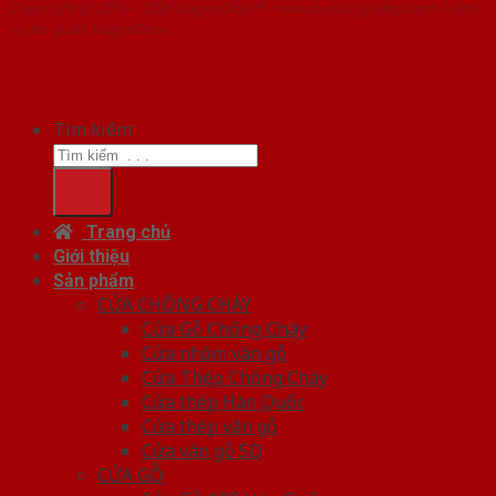
Copyright ⓒ 2016 – 2026 SaigonDoor™ - www.bancuagodep.com | Đơn
vị chủ quản SaigonDoor
Tìm kiếm:
Trang chủ
Giới thiệu
Sản phẩm
CỬA CHỐNG CHÁY
Cửa Gỗ Chống Cháy
Cửa nhôm vân gỗ
Cửa Thép Chống Cháy
Cửa thép Hàn Quốc
Cửa thép vân gỗ
Cửa vân gỗ 5D
CỬA GỖ