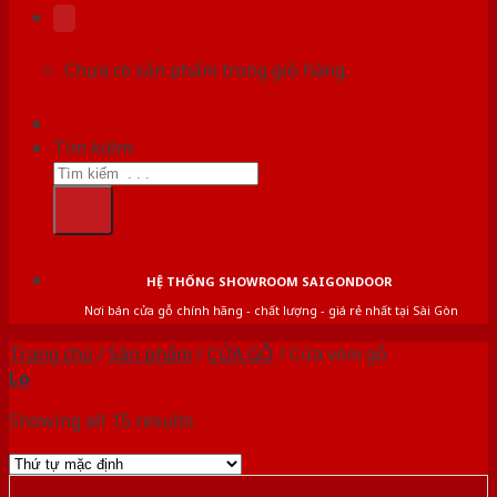
Chưa có sản phẩm trong giỏ hàng.
Tìm kiếm:
HỆ THỐNG SHOWROOM SAIGONDOOR
Nơi bán cửa gỗ chính hãng - chất lượng - giá rẻ nhất tại Sài Gòn
Trang chủ
/
Sản phẩm
/
CỬA GỖ
/
Cửa vòm gỗ
Lọc
Showing all 15 results