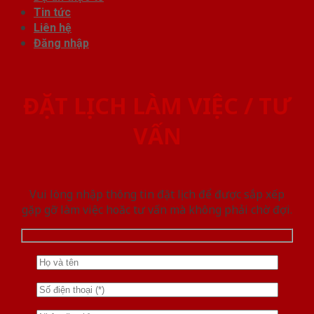
Tin tức
Liên hệ
Đăng nhập
ĐẶT LỊCH LÀM VIỆC / TƯ
VẤN
Vui lòng nhập thông tin đặt lịch để được sắp xếp
gặp gỡ làm việc hoăc tư vấn mà không phải chờ đợi.