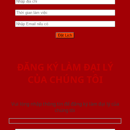
ĐĂNG KÝ LÀM ĐẠI LÝ
CỦA CHÚNG TÔI
Vui lòng nhập thông tin để đăng ký làm đại lý của
chúng tôi