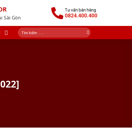
OR
Tư vấn bán hàng
0824.400.400
ại Sài Gòn
Tìm
kiếm:
2022]