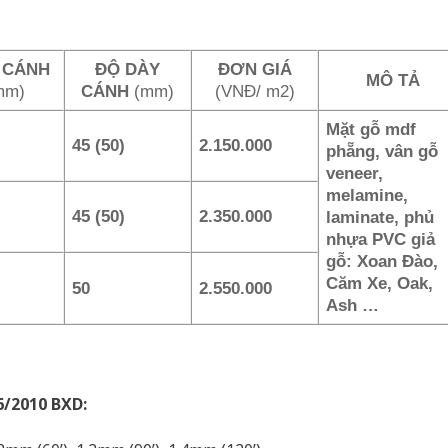
 CÁNH
ĐỘ DÀY
ĐƠN GIÁ
MÔ TẢ
mm)
CÁNH
(mm)
(VNĐ/ m
2
)
Mặt gỗ mdf
45 (50)
2.150.000
phẵng, vân gỗ
veneer,
melamine,
45 (50)
2.350.000
laminate, phủ
nhựa PVC giả
gỗ: Xoan Đào,
Căm Xe, Oak,
50
2.550.000
Ash …
6/2010 BXD: