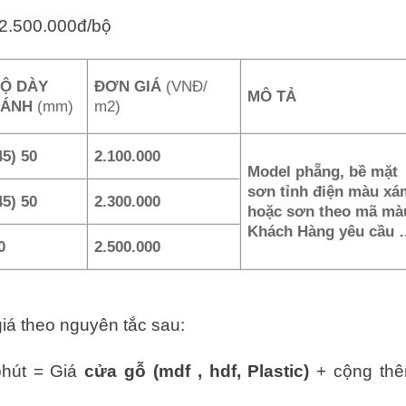
2.500.000đ/bộ
Ộ DÀY
ĐƠN GIÁ
(VNĐ/
MÔ TẢ
CÁNH
(mm)
m
2
)
45) 50
2.100.000
Model phẵng, bề mặt
sơn tỉnh điện màu xá
45) 50
2.300.000
hoặc sơn theo mã mà
Khách Hàng yêu cầu 
0
2.500.000
iá theo nguyên tắc sau:
phút = Giá
cửa gỗ (mdf , hdf, Plastic)
+ cộng th