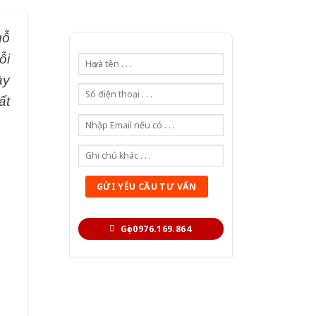
gỗ
ỗi
ày
ất
Gọi 0976.169.864