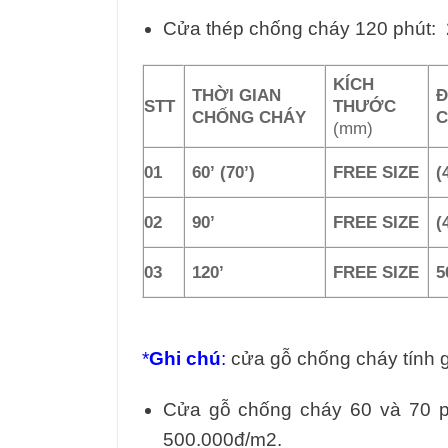
Cửa thép chống cháy 120 phút: 
KÍCH
THỜI GIAN
Đ
STT
THƯỚC
CHỐNG CHÁY
(mm)
01
60’ (70’)
FREE SIZE
(
02
90’
FREE SIZE
(
03
120’
FREE SIZE
5
*
Ghi chú
:
cửa gỗ chống cháy tính g
Cửa gỗ chống cháy 60 và 70 
500.000đ/m2.