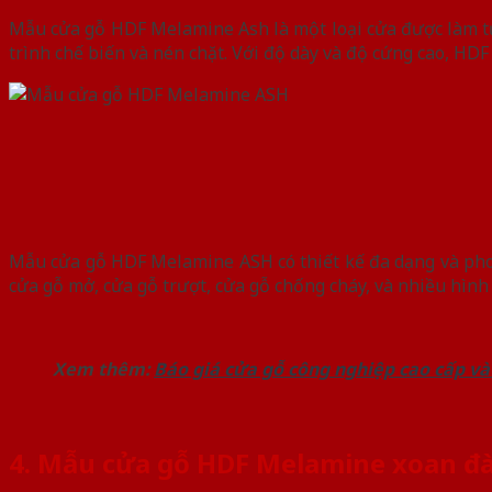
Mẫu cửa gỗ HDF Melamine Ash là một loại cửa được làm từ 
trình chế biến và nén chặt. Với độ dày và độ cứng cao, HDF
Mẫu cửa gỗ HDF Melamine ASH có thiết kế đa dạng và phong 
cửa gỗ mở, cửa gỗ trượt, cửa gỗ chống cháy, và nhiều hìn
Xem thêm:
Báo giá cửa gỗ công nghiệp cao cấp và
4. Mẫu cửa gỗ HDF Melamine xoan đ