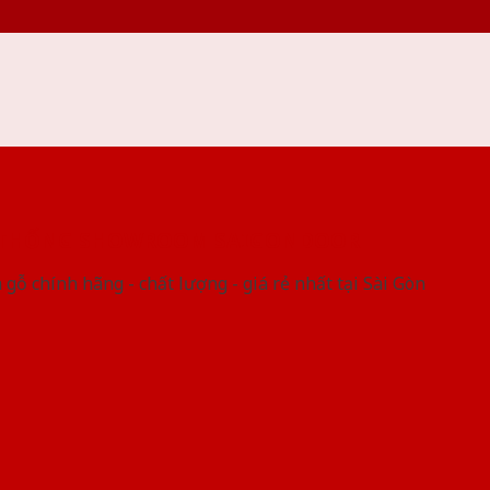
 THỐNG SHOWROOM SAIGONDOOR
gỗ chính hãng - chất lượng - giá rẻ nhất tại Sài Gòn