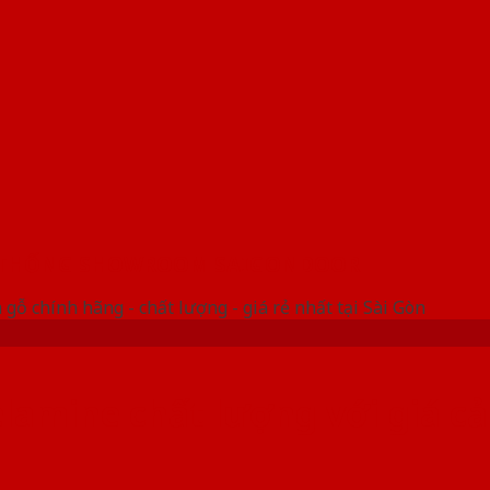
 THỐNG SHOWROOM SAIGONDOOR
gỗ chính hãng - chất lượng - giá rẻ nhất tại Sài Gòn
amine chất lượng với giá cả