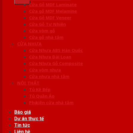
Cửa Gỗ MDF Laminate
Cửa gỗ MDF Melamine
Cửa Gỗ MDF Veneer
Cửa Gỗ Tự Nhiên
Cửa vòm gỗ
Cửa gỗ nhà tắm
CỬA NHỰA
Cửa Nhựa ABS Hàn Quốc
Cửa Nhựa Đài Loan
Cửa Nhựa Gỗ Composite
Cửa vòm nhựa
Cửa nhựa nhà tắm
NỘI THẤT
Tủ Kệ Bếp
Tủ Quần Áo
Phụ kiện cửa nhà tắm
Báo giá
Dự án thực tế
Tin tức
Liên hệ