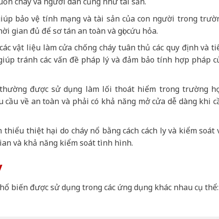
uồn cháy và người dân cũng như tài sản.
giúp bảo vệ tính mạng và tài sản của con người trong trườ
ời gian đủ để sơ tán an toàn và gọi cứu hỏa.
ác vật liệu làm cửa chống cháy tuân thủ các quy định và ti
giúp tránh các vấn đề pháp lý và đảm bảo tính hợp pháp c
 thường được sử dụng làm lối thoát hiểm trong trường h
u cầu về an toàn và phải có khả năng mở cửa dễ dàng khi c
 thiểu thiệt hại do cháy nổ bằng cách cách ly và kiểm soát 
gian và khả năng kiểm soát tình hình.
y
phổ biến được sử dụng trong các ứng dụng khác nhau cụ thể: