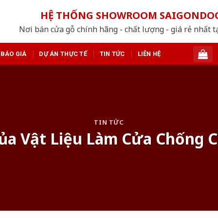
HỆ THỐNG SHOWROOM SAIGONDO
Nơi bán cửa gỗ chính hãng - chất lượng - giá rẻ nhất t
BÁO GIÁ
DỰ ÁN THỰC TẾ
TIN TỨC
LIÊN HỆ
TIN TỨC
của Vật Liệu Làm Cửa Chống C