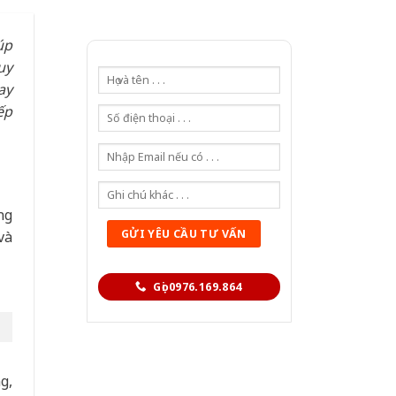
úp
uy
ay
ếp
ng
và
Gọi 0976.169.864
g,