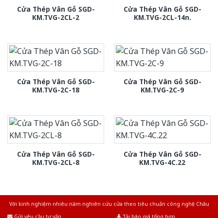
Cửa Thép Vân Gỗ SGD-
Cửa Thép Vân Gỗ SGD-
KM.TVG-2CL-2
KM.TVG-2CL-14n.
Cửa Thép Vân Gỗ SGD-
Cửa Thép Vân Gỗ SGD-
KM.TVG-2C-18
KM.TVG-2C-9
Cửa Thép Vân Gỗ SGD-
Cửa Thép Vân Gỗ SGD-
KM.TVG-2CL-8
KM.TVG-4C.22
Với kinh nghiệm nhiêu năm nghiên cứu cửa theo tiêu chuẩn công nghệ Châu
Âu.Chúng tôi tự tin là nhà sản xuất & cung cấp hàng đầu tại Việt Nam!
Gửi yêu cầu tư vấn
Tải báo giá tổng hợp