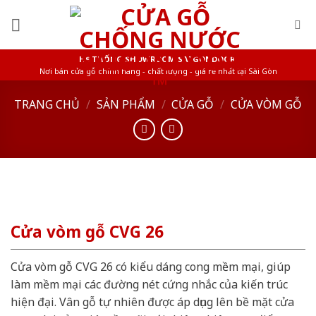
Skip
to
content
HỆ THỐNG SHOWROOM SAIGONDOOR
Nơi bán cửa gỗ chính hãng - chất lượng - giá rẻ nhất tại Sài Gòn
TRANG CHỦ
/
SẢN PHẨM
/
CỬA GỖ
/
CỬA VÒM GỖ
Cửa vòm gỗ CVG 26
Cửa vòm gỗ CVG 26 có kiểu dáng cong mềm mại, giúp
làm mềm mại các đường nét cứng nhắc của kiến trúc
hiện đại. Vân gỗ tự nhiên được áp dụng lên bề mặt cửa