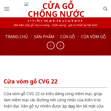
Skip
to
content
HỆ THỐNG SHOWROOM SAIGONDOOR
Nơi bán cửa gỗ chính hãng - chất lượng - giá rẻ nhất tại Sài Gòn
TRANG CHỦ
/
SẢN PHẨM
/
CỬA GỖ
/
CỬA VÒM GỖ
Cửa vòm gỗ CVG 22
Cửa vòm gỗ CVG 22 có kiểu dáng cong mềm mại, giúp
làm mềm mại các đường nét cứng nhắc của kiến trúc
hiện đại. Vân gỗ tự nhiên được áp dụng lên bề mặt cửa