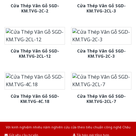
Cửa Thép Vân Gỗ SGD-
Cửa Thép Vân Gỗ SGD-
KM.TVG-2C-2
KM.TVG-2CL-3
Cửa Thép Vân Gỗ SGD-
Cửa Thép Vân Gỗ SGD-
KM.TVG-2CL-12
KM.TVG-2C-3
Cửa Thép Vân Gỗ SGD-
Cửa Thép Vân Gỗ SGD-
KM.TVG-4C.18
KM.TVG-2CL-7
Với kinh nghiệm nhiêu năm nghiên cứu cửa theo tiêu chuẩn công nghệ Châu
Âu.Chúng tôi tự tin là nhà sản xuất & cung cấp hàng đầu tại Việt Nam!
Gửi yêu cầu tư vấn
Tải báo giá tổng hợp