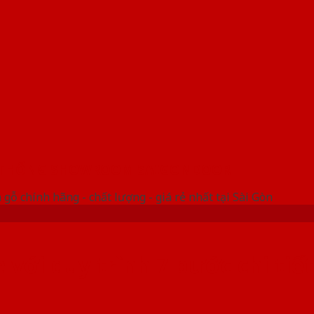
 THỐNG SHOWROOM SAIGONDOOR
gỗ chính hãng - chất lượng - giá rẻ nhất tại Sài Gòn
với quy trình 7 bước chi tiết