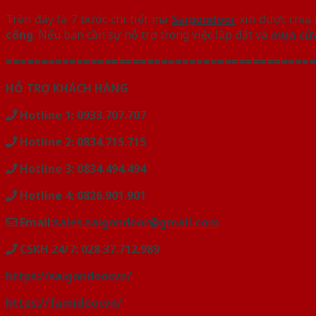
Trên đây là 7 bước chi tiết mà
Saigondoor
xin được chia s
công
. Nếu bạn cần sự hỗ trợ trong việc lắp đặt và
mua cử
============================================
HỖ TRỢ KHÁCH HÀNG
Hotline 1: 0933.707.707
Hotline 2: 0834.715.715
Hotline 3: 0834.494.494
Hotline 4: 0826.901.901
Email:
sales.saigondoor@gmail.com
CSKH 24/7: 028.37.712.989
https://saigondoor.vn/
https://famidoor.vn/