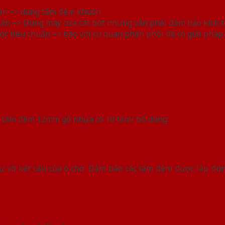
huẩn => dùng tấm đệm khuôn
huẩn => Dùng máy cưa cát bớt nhưng vẫn phải đảm bảo kích 
ước tiêu chuẩn => báo với cơ quan phân phối để có giải pháp 
hú ý tấm đệm 12mm gỗ nhựa có 10 tấm/ bộ dùng:
 vỡ kết cấu của ô chờ. Đảm bảo các tấm đệm được lắp đúng