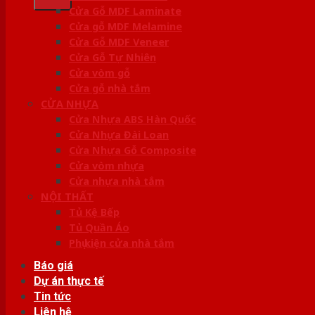
Cửa Gỗ MDF Laminate
Cửa gỗ MDF Melamine
Cửa Gỗ MDF Veneer
Cửa Gỗ Tự Nhiên
Cửa vòm gỗ
Cửa gỗ nhà tắm
CỬA NHỰA
Cửa Nhựa ABS Hàn Quốc
Cửa Nhựa Đài Loan
Cửa Nhựa Gỗ Composite
Cửa vòm nhựa
Cửa nhựa nhà tắm
NỘI THẤT
Tủ Kệ Bếp
Tủ Quần Áo
Phụ kiện cửa nhà tắm
Báo giá
Dự án thực tế
Tin tức
Liên hệ