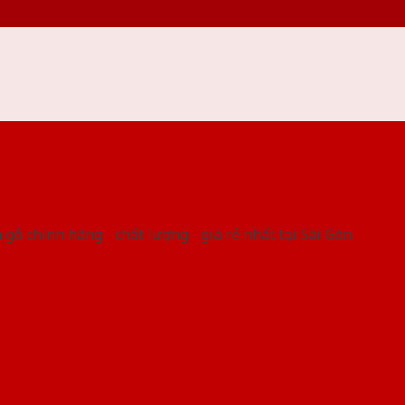
 THỐNG SHOWROOM SAIGONDOOR
gỗ chính hãng - chất lượng - giá rẻ nhất tại Sài Gòn