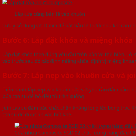
Lắp cửa cùng bản lề vào khuôn
Lưu ý sử dụng vít 10mm để bắt bản lề trước sau khi căn c
Bước 6: Lắp đặt khóa và miệng khóa
Lắp đặt khóa theo đúng yêu cầu trên bản vẽ thể hiện. Lỗ 
vào trước sau đó xác định miệng khóa, định vị miệng khóa 
Bước 7: Lắp nẹp vào khuôn cửa và joi
Tiến hành lắp nẹp vào khuôn cửa với yêu cầu đảm bảo ch
búa cao su để bỗ đều từ trên xuống.
Join cao su đảm bảo chắc chắn không lỏng lẻo bong tróc. 
cao su để được ăn vào hết khe.
Cửa nhựa Composite SGD 02 chất lượng hàng đầu 09