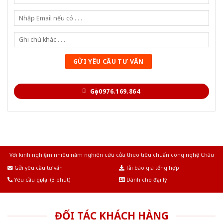
Gọi 0976.169.864
Với kinh nghiệm nhiêu năm nghiên cứu cửa theo tiêu chuẩn công nghệ Châu
Âu.Chúng tôi tự tin là nhà sản xuất & cung cấp hàng đầu tại Việt Nam!
Gửi yêu cầu tư vấn
Tải báo giá tổng hợp
Yêu cầu gọi lại (3 phút)
Dành cho đại lý
ĐỐI TÁC KHÁCH HÀNG