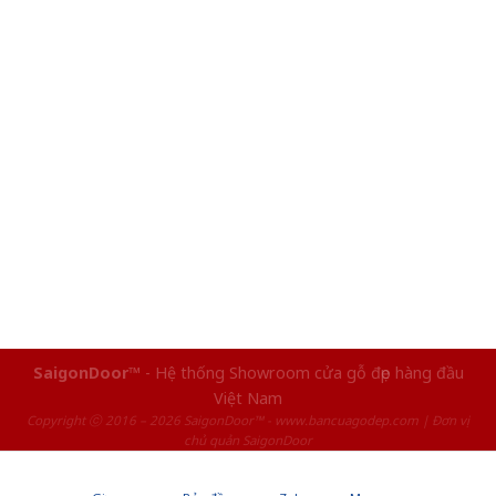
SaigonDoor™
- Hệ thống Showroom cửa gỗ đẹp hàng đầu
Việt Nam
Copyright ⓒ 2016 – 2026 SaigonDoor™ - www.bancuagodep.com | Đơn vị
chủ quản SaigonDoor