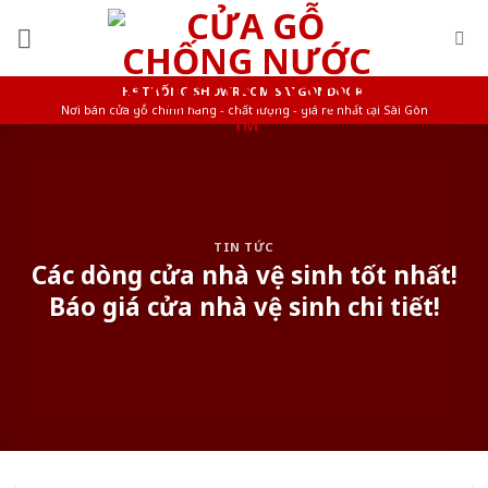
Skip
to
content
HỆ THỐNG SHOWROOM SAIGONDOOR
Nơi bán cửa gỗ chính hãng - chất lượng - giá rẻ nhất tại Sài Gòn
TIN TỨC
Các dòng cửa nhà vệ sinh tốt nhất!
Báo giá cửa nhà vệ sinh chi tiết!