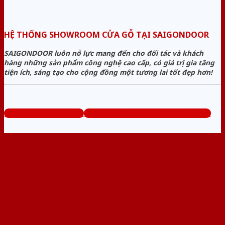
HỆ THỐNG SHOWROOM CỬA GỖ TẠI SAIGONDOOR
SAIGONDOOR luôn nỗ lực mang đến cho đối tác và khách
hàng những sản phẩm công nghệ cao cấp, có giá trị gia tăng
tiện ích, sáng tạo cho cộng đồng một tương lai tốt đẹp hơn!
www.bancuagodep.com
Tổng đài tư vấn miễn phí: 0824.400.400