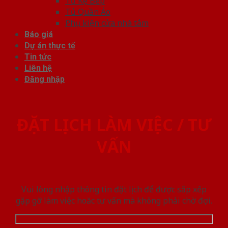
Tủ Kệ Bếp
Tủ Quần Áo
Phụ kiện cửa nhà tắm
Báo giá
Dự án thực tế
Tin tức
Liên hệ
Đăng nhập
ĐẶT LỊCH LÀM VIỆC / TƯ
VẤN
Vui lòng nhập thông tin đặt lịch để được sắp xếp
gặp gỡ làm việc hoăc tư vấn mà không phải chờ đợi.