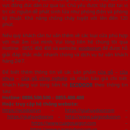
vực đông đúc dân cư qua lại. Chủ yếu được lắp đặt tại vị
trí các nguồn dễ phát sinh lửa như phòng điện và phòng
kỹ thuật. Khả năng chống cháy tuyệt vời lên đến 120
phút.
Nếu quý khách cần tư vấn thêm về các loại cửa phù hợp
với mái ấm của mình. Vui lòng liên hệ chúng tôi qua
Hotline : 0855 400 400 và website:
ecodoor.vn
để được hỗ
giải đáp thắc mắc nhanh chóng và dịch vụ tư vấn khách
hàng 24/7.
Để biết thêm thông tin về các sản phẩm
cửa gỗ
–
cửa
nhựa
–
cửa gỗ công nghiệp
và nhận báo giá chi tiết.
Khách hàng vui lòng liên hệ
ECODOOR
theo thông tin
sau:
Hotline:
0886.500.500 – 0855.400.400
Hoặc truy cập hệ thống website:
https://ecodoor.vn
–
https://giahuydoor.com
–
https://giahuydoor.vn
–
http://www.saigondoor.vn
–
https://www.cuagosaigon.com
–
https://www.saigondoor.com.vn
–