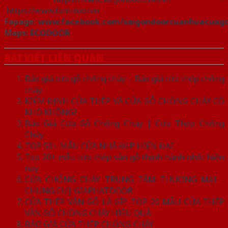
https://www.famidoor.vn
Fapage:
www.facebook.com/saigondoorcuanhuacuag
Maps:
ECODOOR
BÀI VIẾT LIÊN QUAN
Báo giá cửa gỗ chống cháy – Báo giá cửa thép chống
cháy
KIỂM ĐỊNH CỬA THÉP VÀ CỬA GỖ CHỐNG CHÁY CÓ
KHÓ KHÔNG?
Báo Giá Cửa Gỗ Chống Cháy | Cửa Thép Chống
Cháy
TOP 50+ MẪU CỬA NHÀ ĐẸP HIỆN ĐẠI
Top 20+ mẫu cửa thép vân gỗ thịnh hành nhất hiện
nay
CỬA CHỐNG CHÁY TRUNG TÂM THƯƠNG MẠI -
CHUNG CƯ| GIAPHATDOOR
CỬA THÉP VÂN GỖ LÀ GÌ?. TOP 20 MẪU CỬA THÉP
VÂN GỖ CHỐNG CHÁY HIỆU QUẢ
BÁO GIÁ CỬA THÉP CHỐNG CHÁY