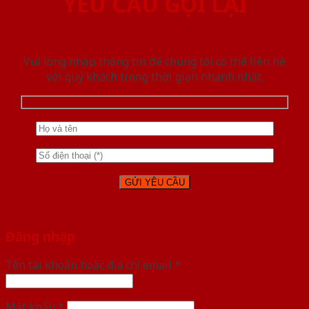
YÊU CẦU GỌI LẠI
Vui lòng nhập thông tin để chúng tôi có thể liên hệ
với quý khách trong thời gian nhanh nhất.
Đăng nhập
Tên tài khoản hoặc địa chỉ email
*
Mật khẩu
*