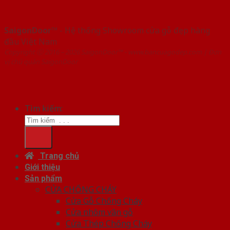
SaigonDoor™
- Hệ thống Showroom cửa gỗ đẹp hàng
đầu Việt Nam
Copyright ⓒ 2016 – 2026 SaigonDoor™ - www.bancuagodep.com | Đơn
vị chủ quản SaigonDoor
Tìm kiếm:
Trang chủ
Giới thiệu
Sản phẩm
CỬA CHỐNG CHÁY
Cửa Gỗ Chống Cháy
Cửa nhôm vân gỗ
Cửa Thép Chống Cháy