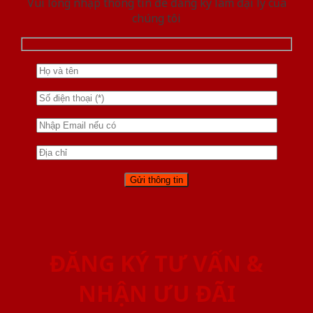
Vui lòng nhập thông tin để đăng ký làm đại lý của
chúng tôi
ĐĂNG KÝ TƯ VẤN &
NHẬN ƯU ĐÃI