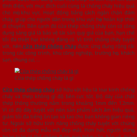
tĩnh điện, với mục đích cuối cùng là chống cháy hiệu quả
cho mọi khu vực. Hoạt động bằng cách ngăn chặn đám
cháy, giúp cho người dân trong khu vực họa hoản kịp thời
di chuyển. Bên cạnh đó cửa thép chống cháy còn có công
dụng sáng giá là bảo vệ tài sản quý giá của bạn, hạn chế
tối đa thiệt hại không đáng có. Vì tính chống cháy tuyệt
vời, nên
cửa thép chống cháy
được ứng dụng rộng rãi
trong các công trình, khu công nghiệp, trường học, khách
sạn, chung cư, …
Cửa thép chống cháy là gì
Cửa thép chống cháy
sở hữu vật liệu là loại kính chống
cháy và thép không gỉ độ bền cực tốt. Độ dày của chất
thép thông thường nằm trong khoảng 1mm đến 1.2mm.
Vì có độ dày tuyệt vời nên sản phẩm cách âm hiệu quả,
giảm tối đa tiếng ồn tạo và tạo cho bạn không gian riêng
tư. Ngoài sở hữu tính năng chống cháy tuyệt vời chúng
còn có đa dạng mẫu mã đẹp mắt. Hơn hết, người dùng
hoàn toàn có thể chống được nạn trộm cắp, bảo vệ hiệu