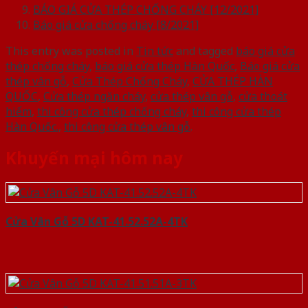
BÁO GIÁ CỬA THÉP CHỐNG CHÁY [12/2021]
Báo giá cửa chống cháy [8/2021]
This entry was posted in
Tin tức
and tagged
báo giá cửa
thép chống cháy
,
báo giá cửa thép Hàn Quốc
,
Báo giá cửa
thép vân gỗ
,
Cửa Thép Chống Cháy
,
CỬA THÉP HÀN
QUỐC
,
Cửa thép ngăn cháy
,
cửa thép vân gỗ
,
cửa thoát
hiểm
,
thi công cửa thép chống cháy
,
thi công cửa thép
Hàn Quốc.
,
thi công cửa thép vân gỗ
.
Khuyến mại hôm nay
Cửa Vân Gỗ 5D KAT-41.52.52A-4TK