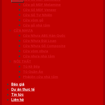
Cửa gỗ MDF Melamine
Cửa Gỗ MDF Veneer
Cửa Gỗ Tự Nhiên
Cửa vòm gỗ
Cửa gỗ nhà tắm
CỬA NHỰA
Cửa Nhựa ABS Hàn Quốc
Cửa Nhựa Đài Loan
Cửa Nhựa Gỗ Composite
Cửa vòm nhựa
Cửa nhựa nhà tắm
NỘI THẤT
Tủ Kệ Bếp
Tủ Quần Áo
Phụ kiện cửa nhà tắm
Báo giá
Dự án thực tế
Tin tức
Liên hệ