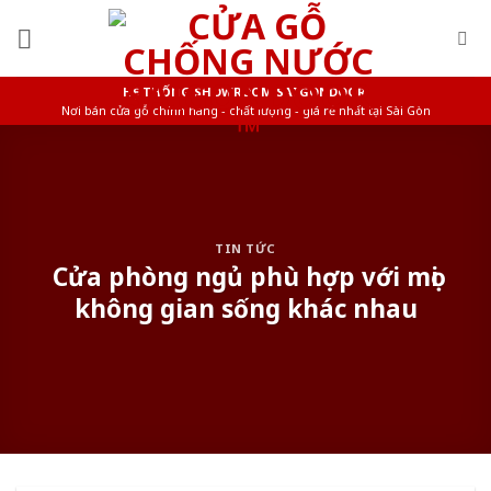
Skip
to
content
HỆ THỐNG SHOWROOM SAIGONDOOR
Nơi bán cửa gỗ chính hãng - chất lượng - giá rẻ nhất tại Sài Gòn
TIN TỨC
Cửa phòng ngủ phù hợp với mọi
không gian sống khác nhau