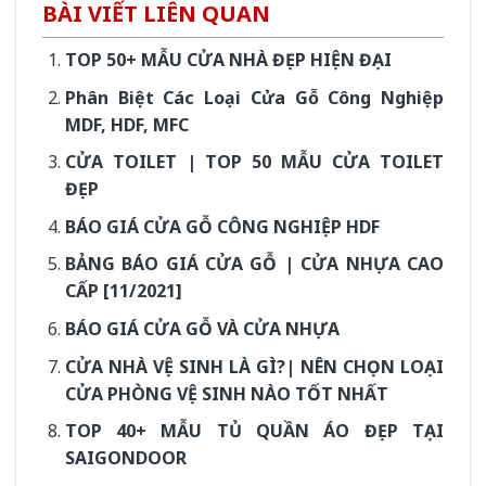
BÀI VIẾT LIÊN QUAN
TOP 50+ MẪU CỬA NHÀ ĐẸP HIỆN ĐẠI
Phân Biệt Các Loại Cửa Gỗ Công Nghiệp
MDF, HDF, MFC
CỬA TOILET | TOP 50 MẪU CỬA TOILET
ĐẸP
BÁO GIÁ CỬA GỖ CÔNG NGHIỆP HDF
BẢNG BÁO GIÁ CỬA GỖ | CỬA NHỰA CAO
CẤP [11/2021]
BÁO GIÁ CỬA GỖ VÀ CỬA NHỰA
CỬA NHÀ VỆ SINH LÀ GÌ?| NÊN CHỌN LOẠI
CỬA PHÒNG VỆ SINH NÀO TỐT NHẤT
TOP 40+ MẪU TỦ QUẦN ÁO ĐẸP TẠI
SAIGONDOOR