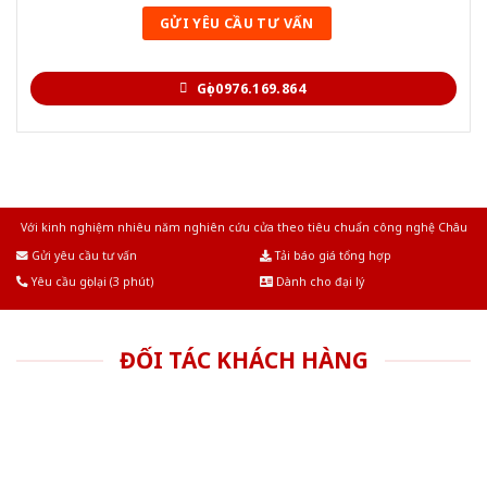
Gọi 0976.169.864
Với kinh nghiệm nhiêu năm nghiên cứu cửa theo tiêu chuẩn công nghệ Châu
Âu.Chúng tôi tự tin là nhà sản xuất & cung cấp hàng đầu tại Việt Nam!
Gửi yêu cầu tư vấn
Tải báo giá tổng hợp
Yêu cầu gọi lại (3 phút)
Dành cho đại lý
ĐỐI TÁC KHÁCH HÀNG