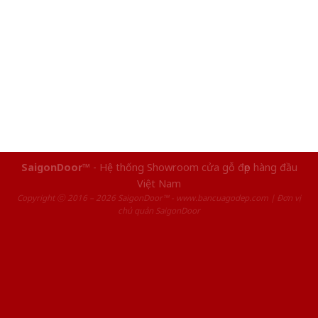
SaigonDoor™
- Hệ thống Showroom cửa gỗ đẹp hàng đầu
Việt Nam
Copyright ⓒ 2016 – 2026 SaigonDoor™ - www.bancuagodep.com | Đơn vị
chủ quản SaigonDoor