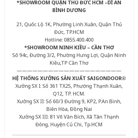
*SHOWROOM QUẬN THỦ ĐỨC HCM –DĨ AN
BÌNH DƯƠNG
21, Quốc Lộ 1K, Phường Linh Xuân, Quận Thủ
Đức, TP.HCM
Hotline: 0855.400.400
*SHOWROOM NINH KIỀU – CẦN THƠ
Số 94c, Đường 3/2, Phường Hưng Lợi, Quận Ninh
Kiều,TP Cần Thơ
————————————————————
HỆ THỐNG XƯỞNG SẢN XUẤT SAIGONDOOR®
Xưởng SX I: Số 361 TX25, Phường Thạnh Xuân,
Q12, TP. HCM.
Xưởng SX II: Số 60/3 Đường 9, KP2, P.An Bình,
Biên Hòa, Đồng Nai
Xưởng SX III: 81 Võ Văn Bích, Xã Tân Thạnh
Đông, Huyện Củ Chi, Tp.HCM