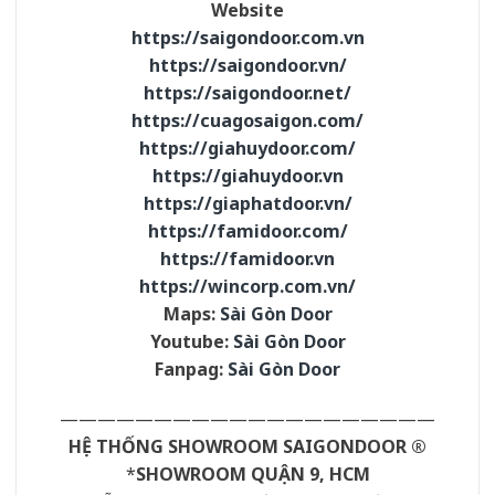
Website
https://saigondoor.com.vn
https://saigondoor.vn/
https://saigondoor.net/
https://cuagosaigon.com/
https://giahuydoor.com/
https://giahuydoor.vn
https://giaphatdoor.vn/
https://famidoor.com/
https://famidoor.vn
https://wincorp.com.vn/
Maps:
Sài Gòn Door
Youtube:
Sài Gòn Door
Fanpag:
Sài Gòn Door
————————————————————
HỆ THỐNG SHOWROOM SAIGONDOOR ®
*
SHOWROOM QUẬN 9, HCM