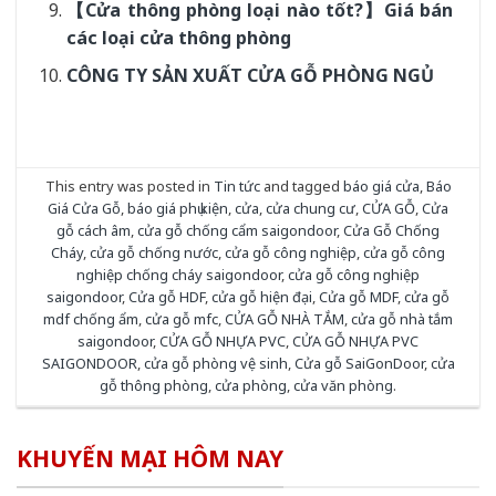
【Cửa thông phòng loại nào tốt?】Giá bán
các loại cửa thông phòng
CÔNG TY SẢN XUẤT CỬA GỖ PHÒNG NGỦ
This entry was posted in
Tin tức
and tagged
báo giá cửa
,
Báo
Giá Cửa Gỗ
,
báo giá phụ kiện
,
cửa
,
cửa chung cư
,
CỬA GỖ
,
Cửa
gỗ cách âm
,
cửa gỗ chống cẩm saigondoor
,
Cửa Gỗ Chống
Cháy
,
cửa gỗ chống nước
,
cửa gỗ công nghiệp
,
cửa gỗ công
nghiệp chống cháy saigondoor
,
cửa gỗ công nghiệp
saigondoor
,
Cửa gỗ HDF
,
cửa gỗ hiện đại
,
Cửa gỗ MDF
,
cửa gỗ
mdf chống ẩm
,
cửa gỗ mfc
,
CỬA GỖ NHÀ TẮM
,
cửa gỗ nhà tắm
saigondoor
,
CỬA GỖ NHỰA PVC
,
CỬA GỖ NHỰA PVC
SAIGONDOOR
,
cửa gỗ phòng vệ sinh
,
Cửa gỗ SaiGonDoor
,
cửa
gỗ thông phòng
,
cửa phòng
,
cửa văn phòng
.
KHUYẾN MẠI HÔM NAY