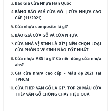
Báo Giá Cửa Nhựa Hàn Quốc
BẢNG BÁO GIÁ CỬA GỖ | CỬA NHỰA CAO
CẤP [11/2021]
Cửa nhựa composite là gì?
BÁO GIÁ CỬA GỖ VÀ CỬA NHỰA
CỬA NHÀ VỆ SINH LÀ GÌ?| NÊN CHỌN LOẠI
CỬA PHÒNG VỆ SINH NÀO TỐT NHẤT
Cửa nhựa ABS là gì? Có nên dùng cửa nhựa
abs?
Giá cửa nhựa cao cấp – Mẫu đẹp 2021 tại
TPHCM
CỬA THÉP VÂN GỖ LÀ GÌ?. TOP 20 MẪU CỬA
THÉP VÂN GỖ CHỐNG CHÁY HIỆU QUẢ