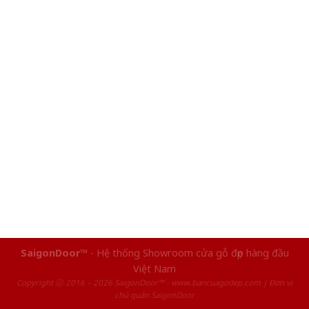
SaigonDoor™
- Hệ thống Showroom cửa gỗ đẹp hàng đầu
Việt Nam
Copyright ⓒ 2016 – 2026 SaigonDoor™ - www.bancuagodep.com | Đơn vị
chủ quản SaigonDoor