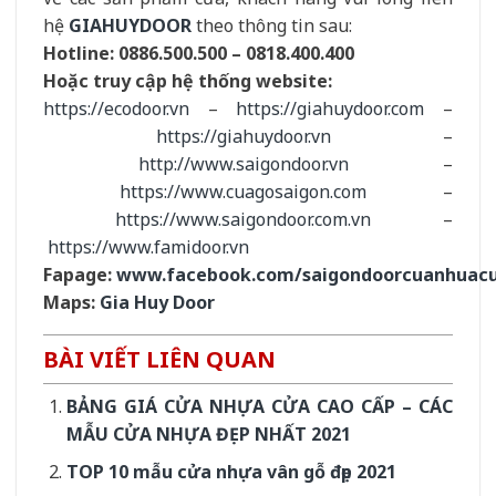
hệ
GIAHUYDOOR
theo thông tin sau:
Hotline:
0886.500.500 – 0818.400.400
Hoặc truy cập hệ thống website:
https://ecodoor.vn
–
https://giahuydoor.com
–
https://giahuydoor.vn
–
http://www.saigondoor.vn
–
https://www.cuagosaigon.com
–
https://www.saigondoor.com.vn
–
https://www.famidoor.vn
Fapage:
www.facebook.com/saigondoorcuanhuac
Maps:
Gia Huy Door
BÀI VIẾT LIÊN QUAN
BẢNG GIÁ CỬA NHỰA CỬA CAO CẤP – CÁC
MẪU CỬA NHỰA ĐẸP NHẤT 2021
TOP 10 mẫu cửa nhựa vân gỗ đẹp 2021