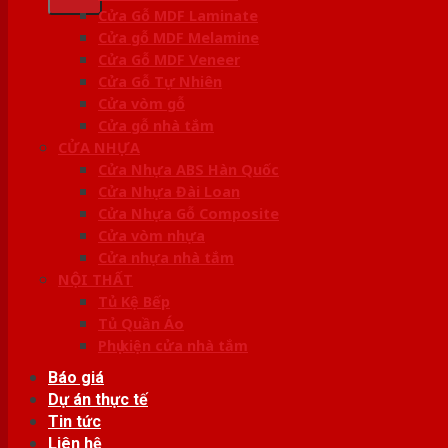
Cửa Gỗ MDF Laminate
Cửa gỗ MDF Melamine
Cửa Gỗ MDF Veneer
Cửa Gỗ Tự Nhiên
Cửa vòm gỗ
Cửa gỗ nhà tắm
CỬA NHỰA
Cửa Nhựa ABS Hàn Quốc
Cửa Nhựa Đài Loan
Cửa Nhựa Gỗ Composite
Cửa vòm nhựa
Cửa nhựa nhà tắm
NỘI THẤT
Tủ Kệ Bếp
Tủ Quần Áo
Phụ kiện cửa nhà tắm
Báo giá
Dự án thực tế
Tin tức
Liên hệ