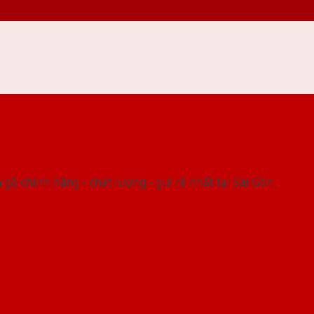
 THỐNG SHOWROOM SAIGONDOOR
gỗ chính hãng - chất lượng - giá rẻ nhất tại Sài Gòn