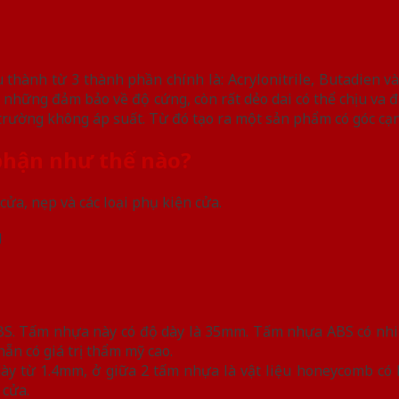
 thành từ 3 thành phần chính là: Acrylonitrile, Butadien và
những đảm bảo về độ cứng, còn rất dẻo dai có thể chịu va đ
ường không áp suất. Từ đó tạo ra một sản phẩm có góc cạnh
phận như thế nào?
ửa, nẹp và các loại phụ kiện cửa.
S. Tấm nhựa này có độ dày là 35mm. Tấm nhựa ABS có nhi
ẵn có giá trị thẩm mỹ cao.
y từ 1.4mm, ở giữa 2 tấm nhựa là vật liệu honeycomb có k
 cửa.