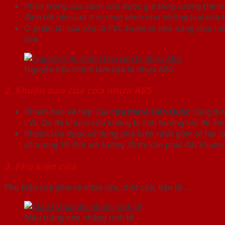
Phần trong của cánh cửa được gia tăng cường thêm l
định tốt nên cửa ít bị cong vênh như những loại cửa
Ở phần lõi của cửa là PVC Foam có khả năng chịu lực
cửa.
Nguyên liệu chính làm cửa là nhựa ABS
2. Khuôn bao của cửa nhựa ABS
Khuôn bao và nẹp của
cửa nhựa Hàn Quốc
cũng đượ
LVL. Do đó khuôn cửa không bị ảnh hưởng bởi độ ẩm v
Khuôn cửa được sử dụng phổ biến nhất gồm có hai lo
và tường 10. Đối với tường 20 thì cần phải đặt khuôn 
3. Phụ kiện cửa
Phụ kiện cửa gồm có khóa cửa, chốt cửa, bản lề…..
Màu trắng nhẹ nhàng tinh tế