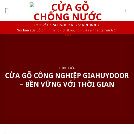
Skip
to
content
HỆ THỐNG SHOWROOM SAIGONDOOR
Nơi bán cửa gỗ chính hãng - chất lượng - giá rẻ nhất tại Sài Gòn
TIN TỨC
CỬA GỖ CÔNG NGHIỆP GIAHUYDOOR
– BỀN VỮNG VỚI THỜI GIAN