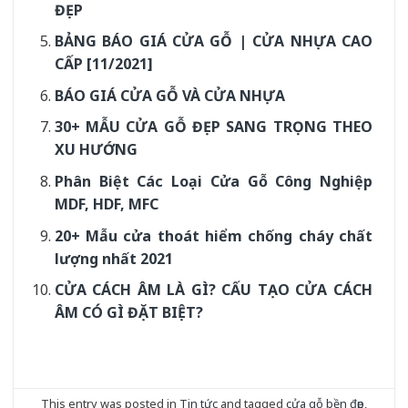
ĐẸP
BẢNG BÁO GIÁ CỬA GỖ | CỬA NHỰA CAO
CẤP [11/2021]
BÁO GIÁ CỬA GỖ VÀ CỬA NHỰA
30+ MẪU CỬA GỖ ĐẸP SANG TRỌNG THEO
XU HƯỚNG
Phân Biệt Các Loại Cửa Gỗ Công Nghiệp
MDF, HDF, MFC
20+ Mẫu cửa thoát hiểm chống cháy chất
lượng nhất 2021
CỬA CÁCH ÂM LÀ GÌ? CẤU TẠO CỬA CÁCH
ÂM CÓ GÌ ĐẶT BIỆT?
This entry was posted in
Tin tức
and tagged
cửa gỗ bền đẹp
,