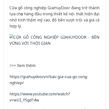
Cửa gỗ công nghiệ
p GiaHuyDoor đang trở thành
lựa chọn hàng đầu trong thiết kế nội thất hiện đại
nhờ tính thẩm mỹ cao, độ bền vượt trội và giá cả
hợp lý.
>>> Xem thêm:
https://giahuydoor.vn/bao-gia-cua-go-cong-
nghiep/
https://www.youtube.com/watch?
v=wUI_Y5gd14w