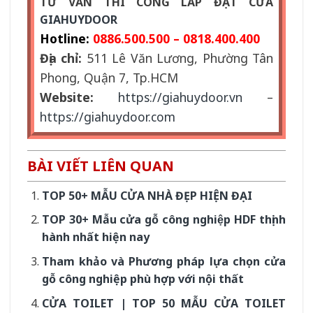
TƯ VẤN THI CÔNG LẮP ĐẶT CỬA
GIAHUYDOOR
Hotline:
0886.500.500 – 0818.400.400
Địa chỉ:
511 Lê Văn Lương, Phường Tân
Phong, Quận 7, Tp.HCM
Website:
https://giahuydoor.vn
–
https://giahuydoor.com
BÀI VIẾT LIÊN QUAN
TOP 50+ MẪU CỬA NHÀ ĐẸP HIỆN ĐẠI
TOP 30+ Mẫu cửa gỗ công nghiệp HDF thịnh
hành nhất hiện nay
Tham khảo và Phương pháp lựa chọn cửa
gỗ công nghiệp phù hợp với nội thất
CỬA TOILET | TOP 50 MẪU CỬA TOILET