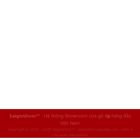
SaigonDoor™
- Hệ thống Showroom cửa gỗ đẹp hàng đầu
Việt Nam
Copyright ⓒ 2016 – 2026 SaigonDoor™ - www.bancuagodep.com | Đơn vị
chủ quản SaigonDoor