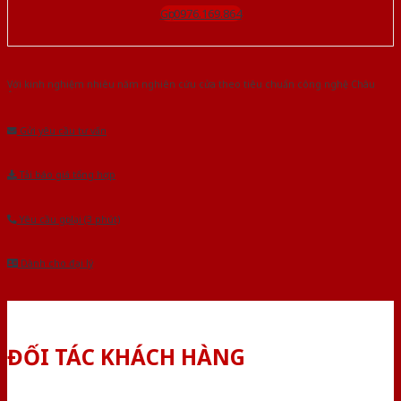
Gọi 0976.169.864
Với kinh nghiệm nhiêu năm nghiên cứu cửa theo tiêu chuẩn công nghệ Châu
Âu.Chúng tôi tự tin là nhà sản xuất & cung cấp hàng đầu tại Việt Nam!
Gửi yêu cầu tư vấn
Tải báo giá tổng hợp
Yêu cầu gọi lại (3 phút)
Dành cho đại lý
ĐỐI TÁC KHÁCH HÀNG