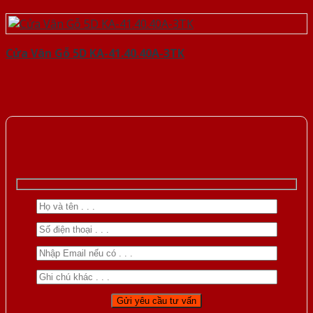
Cửa Vân Gỗ 5D KA-41.40.40A-3TK