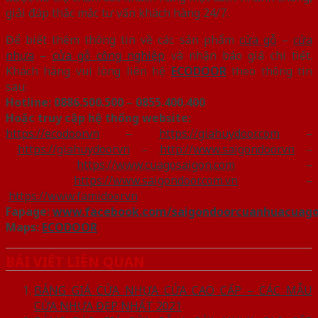
giải đáp thắc mắc tư vấn khách hàng 24/7.
Để biết thêm thông tin về các sản phẩm
cửa gỗ
–
cửa
nhựa
–
cửa gỗ công nghiệp
và nhận báo giá chi tiết.
Khách hàng vui lòng liên hệ
ECODOOR
theo thông tin
sau:
Hotline:
0886.500.500 – 0855.400.400
Hoặc truy cập hệ thống website:
https://ecodoor.vn
–
https://giahuydoor.com
–
https://giahuydoor.vn
–
http://www.saigondoor.vn
–
https://www.cuagosaigon.com
–
https://www.saigondoor.com.vn
–
https://www.famidoor.vn
Fapage:
www.facebook.com/saigondoorcuanhuacuag
Maps:
ECODOOR
BÀI VIẾT LIÊN QUAN
BẢNG GIÁ CỬA NHỰA CỬA CAO CẤP – CÁC MẪU
CỬA NHỰA ĐẸP NHẤT 2021