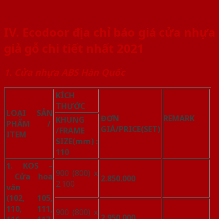
IV.
Ecodoor địa chỉ báo giá cửa nhựa
giả gỗ chi tiết nhất 2021
1. Cửa nhựa ABS Hàn Quốc
KÍCH
THƯỚC
LOẠI SẢN
ĐƠN
REMARK
KHUNG
PHẨM /
GIÁ/PRICE
(SET)
/FRAME
ITEM
SIZE(mm)
:
110
1. KOS –
900 (800) x
Cửa hoa
2.850.000
2.100
văn
(102, 105,
110, 111,
900 (800) x
2.950.000