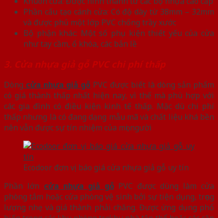
Khuôn cửa: Được hình thành từ các bộ nhựa cao cấp
Phần cấu tạo cánh cửa: Có độ dày từ 38mm – 32mm
và được phủ một lớp PVC chống trầy xước
Bộ phận khác: Một số phụ kiện thiết yếu của cửa
như tay cầm, ổ khóa, các bản lề
3. Cửa nhựa giả gỗ PVC chi phí thấp
Dòng
cửa nhựa giả gỗ
PVC được biết là dòng sản phẩm
có giá thành thấp nhất hiện nay, vì thế mà phù hợp với
các gia đình có điều kiện kinh tế thấp. Mặc dù chi phí
thấp nhưng là có đang dạng mẫu mã và chất liệu khá bền
nên vẫn được sự tín nhiệm của mọi người
Ecodoor đơn vị báo giá cửa nhựa giả gỗ uy tín
Phần lớn
cửa nhựa giả gỗ
PVC được dùng làm cửa
phòng tắm hoặc cửa phòng vệ sinh bởi sự tiện dụng, trọng
lượng nhẹ và giá thành phải chăng. Được ứng dụng phổ
biến trong các khu phòng trọ, khu nhà tập thể hoặc các căn