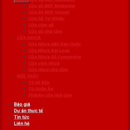
Cửa gỗ MDF Melamine
Cửa Gỗ MDF Veneer
Cửa Gỗ Tự Nhiên
Cửa vòm gỗ
Cửa gỗ nhà tắm
CỬA NHỰA
Cửa Nhựa ABS Hàn Quốc
Cửa Nhựa Đài Loan
Cửa Nhựa Gỗ Composite
Cửa vòm nhựa
Cửa nhựa nhà tắm
NỘI THẤT
Tủ Kệ Bếp
Tủ Quần Áo
Phụ kiện cửa nhà tắm
Báo giá
Dự án thực tế
Tin tức
Liên hệ