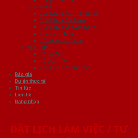
CỬA NHỰA
Cửa Nhựa ABS Hàn Quốc
Cửa Nhựa Đài Loan
Cửa Nhựa Gỗ Composite
Cửa vòm nhựa
Cửa nhựa nhà tắm
NỘI THẤT
Tủ Kệ Bếp
Tủ Quần Áo
Phụ kiện cửa nhà tắm
Báo giá
Dự án thực tế
Tin tức
Liên hệ
Đăng nhập
ĐẶT LỊCH LÀM VIỆC / TƯ