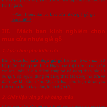
hộ ít người.
>>Xem thêm:
Bạn có biết cửa nhựa giả gỗ giá
bao nhiêu?
III.
Mách bạn kinh nghiệm chọn
mua cửa nhựa giả gỗ
1. Lựa chọn phụ kiện cửa
Đối với các loại
cửa nhựa giả gỗ
t
hì bản lề và khóa là 2
bộ phận không thể thiếu. Ngày nay, thị trường cung cấp
các loại bản lề giá thành thấp và dễ dàng thao tác sử
dụng. Giúp người dùng dễ dàng thao tác đóng mở cửa và
đầm tay khi cầm nắm. Một số loại phụ kiện được yêu
thích như: khóa tay nắm, khóa điện từ, …
2. Chất liệu vân gỗ và bảng màu
Bảng màu của
cửa nhựa giả gỗ
rất đa dạng từ các tông