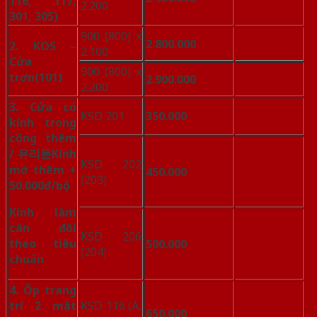
116, 117,
2.200
301, 305)
900 (800) x
2.800.000
2. KOS –
2.100
Cửa
900 (800) x
trơn
(101)
2.900.000
2.200
3. Cửa có
KSD 201
350.000
kính trong
cộng thêm
/
유리문
Kính
KSD 202
mờ thêm +
450.000
(203)
50.000đ/bộ
Kính làm
cân đối
KSD 206
theo tiêu
500.000
(204)
chuẩn
4. Ốp trang
trí 2 mặt
KSD 116 (A,
650.000