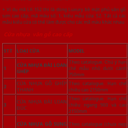
+ Ví dụ mã LX-152 thì là dòng Luxury bề mặt phủ vân gỗ
sơn cao cấp, mã màu số: 1, kiểu mẫu cửa: 52. Tất cả các
mẫu kiểu cửa có thể làm được cho các mã màu khác nhau
Cửa nhựa vân gỗ cao cấp
STT
LOẠI CỬA
MODEL
Theo catalogue. Chú ý hạn
CỬA NHỰA ĐÀI LOAN
1
chế mẫu nhỏ dưới cánh
GHÉP
750mm
CỬA NHỰA GỖ GHÉP
Theo catalogue. Hạn chế
2
THANH
chiều cao 2150mm
Theo catalogue. Hạn chế
CỬA NHỰA ĐÀI LOAN
3
chiều ngang 900 và cao
ĐÚC
2150mm
CỬA NHỰA GỖ SUNG
Theo catalogue (chưa nẹp