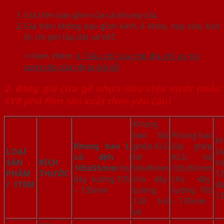
Giá trên bao gồm cửa và khung cửa.
Gía trên không bao gồm kính, ổ khóa, nẹp cửa, bản
lề, chi phí lắp đặt và VAT.
>>Xem thêm:
4 Tiêu chí lựa chọn địa chỉ uy tín
cung cấp cửa nhựa giả gỗ
2. Bảng giá cửa gỗ nhựa siêu chịu nước
(mẫu
SYB phủ film sản xuất theo yêu cầu)
Khung
bao lắp
Khung bao
K
Khung bao L
ghép KLG
lắp ghép
LOẠI
l
cố định :
hệ
KLG hệ
SẢN
KÍCH
h
105x55mm
cho
90x45mm
105x55mm
PHẨM
THƯỚC
1
dầy tường 105
cho dầy
cho dầy
/ ITEM
d
– 135mm
tường
tường 105
1
120 trở
– 135mm
về