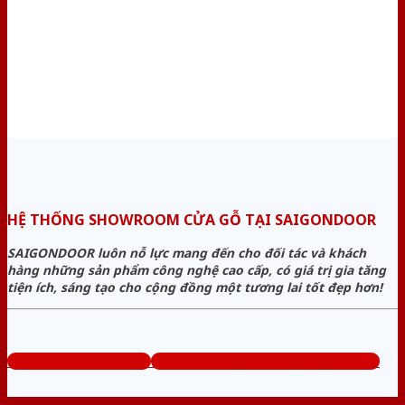
HỆ THỐNG SHOWROOM CỬA GỖ TẠI SAIGONDOOR
SAIGONDOOR luôn nỗ lực mang đến cho đối tác và khách
hàng những sản phẩm công nghệ cao cấp, có giá trị gia tăng
tiện ích, sáng tạo cho cộng đồng một tương lai tốt đẹp hơn!
www.bancuagodep.com
Tổng đài tư vấn miễn phí: 0824.400.400