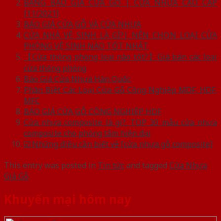
BẢNG BÁO GIÁ CỬA GỖ | CỬA NHỰA CAO CẤP
[11/2021]
BÁO GIÁ CỬA GỖ VÀ CỬA NHỰA
CỬA NHÀ VỆ SINH LÀ GÌ?| NÊN CHỌN LOẠI CỬA
PHÒNG VỆ SINH NÀO TỐT NHẤT
【Cửa thông phòng loại nào tốt?】Giá bán các loại
cửa thông phòng
Báo Giá Cửa Nhựa Hàn Quốc
Phân Biệt Các Loại Cửa Gỗ Công Nghiệp MDF, HDF,
MFC
BÁO GIÁ CỬA GỖ CÔNG NGHIỆP HDF
Cửa nhựa composite là gì?. TOP 30 mẫu cửa nhựa
composite cho phòng tắm hiện đại
☑️ Những điều cần biết về [cửa nhựa gỗ composite]
This entry was posted in
Tin tức
and tagged
Cửa Nhựa
Giả Gỗ
.
Khuyến mại hôm nay