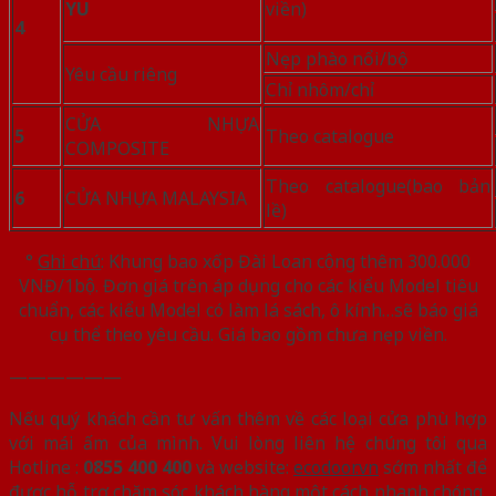
YU
viền)
4
Nẹp phào nổi/bộ
Yêu cầu riêng
Chỉ nhôm/chỉ
CỬA NHỰA
5
Theo catalogue
COMPOSITE
Theo catalogue(bao bản
6
CỬA NHỰA MALAYSIA
lề)
°
Ghi chú
: Khung bao xốp Đài Loan cộng thêm 300.000
VNĐ/1bộ. Đơn giá trên áp dụng cho các kiểu Model tiêu
chuẩn, các kiểu Model có làm lá sách, ô kính…sẽ báo giá
cụ thể theo yêu cầu. Giá bao gồm chưa nẹp viền.
——————
Nếu quý khách cần tư vấn thêm về các loại cửa phù hợp
với mái ấm của mình. Vui lòng liên hệ chúng tôi qua
Hotline :
0855 400 400
và website:
ecodoor.vn
sớm nhất để
được hỗ trợ chăm sóc khách hàng một cách nhanh chóng,