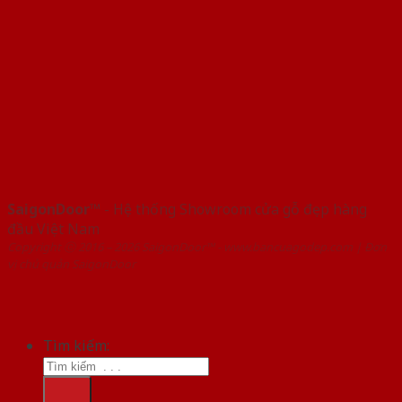
SaigonDoor™
- Hệ thống Showroom cửa gỗ đẹp hàng
đầu Việt Nam
Copyright ⓒ 2016 – 2026 SaigonDoor™ - www.bancuagodep.com | Đơn
vị chủ quản SaigonDoor
Tìm kiếm: