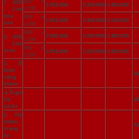
800 x
1. KSD
2.950.000
3.350.000
3.450.000
3
2.100
–
Cửa
hoa
900 x
2.950.000
3.400.000
3.500.000
3
văn
2.200
800 x
2.900.000
3.300.000
3.400.000
3
2. KSD
2.100
– Cửa
900 x
trơn
2.950.000
3.350.000
3.450.000
3
2.200
3. Ô
kính
35
cộng
thêm
4. Ô gió
(lá
45
sách)
5. Chỉ
nhôm
15
trang
trí