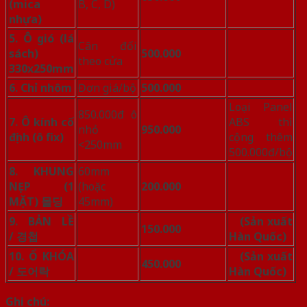
(mica
B, C, D)
nhựa)
5. Ô gió (lá
Cân đối
sách)
500.000
theo cửa
330x250mm
6. Chỉ nhôm
Đơn giá/bộ
500.000
Loại Panel
850.000đ ô
7. Ô kính cố
ABS thì
nhỏ
950.000
định (ô fix)
cộng thêm
<250mm
500.000đ/bộ
8. KHUNG
60mm
NẸP (1
(hoặc
200.000
MẶT)
몰딩
45mm)
9. BẢN LỀ
(Sản xuất
150.000
/
경첩
Hàn Quốc)
10. Ổ KHÓA
(Sản xuất
450.000
/
도어락
Hàn Quốc)
Ghi chú: