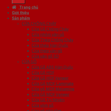
Trang chủ
Giới thiệu
Sản phẩm
CỬA CHỐNG CHÁY
Cửa Gỗ Chống Cháy
Cửa nhôm vân gỗ
Cửa Thép Chống Cháy
Cửa thép Hàn Quốc
Cửa thép vân gỗ
Cửa vân gỗ 5D
CỬA GỖ
Cửa Gỗ ABS Hàn Quốc
Cửa Gỗ HDF
Cửa Gỗ HDF Veneer
Cửa Gỗ MDF Laminate
Cửa gỗ MDF Melamine
Cửa Gỗ MDF Veneer
Cửa Gỗ Tự Nhiên
Cửa vòm gỗ
Cửa gỗ nhà tắm