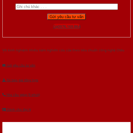
Gọi 0976.169.864
Với kinh nghiệm nhiêu năm nghiên cứu cửa theo tiêu chuẩn công nghệ Châu
Âu.Chúng tôi tự tin là nhà sản xuất & cung cấp hàng đầu tại Việt Nam!
Gửi yêu cầu tư vấn
Tải báo giá tổng hợp
Yêu cầu gọi lại (3 phút)
Dành cho đại lý