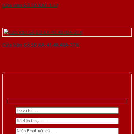
Cửa Vân Gỗ 5D KAT-1.52
Cửa Vân Gỗ 5D KA-41.40.40A-3TK