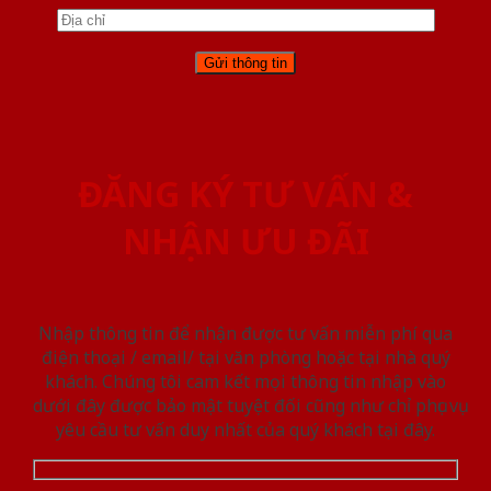
ĐĂNG KÝ TƯ VẤN &
NHẬN ƯU ĐÃI
Nhập thông tin để nhận được tư vấn miễn phí qua
điện thoại / email/ tại văn phòng hoặc tại nhà quý
khách. Chúng tôi cam kết mọi thông tin nhập vào
dưới đây được bảo mật tuyệt đối cũng như chỉ phục vụ
yêu cầu tư vấn duy nhất của quý khách tại đây.