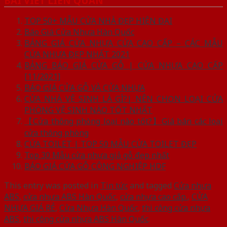
BÀI VIẾT LIÊN QUAN
TOP 50+ MẪU CỬA NHÀ ĐẸP HIỆN ĐẠI
Báo Giá Cửa Nhựa Hàn Quốc
BẢNG GIÁ CỬA NHỰA CỬA CAO CẤP – CÁC MẪU
CỬA NHỰA ĐẸP NHẤT 2021
BẢNG BÁO GIÁ CỬA GỖ | CỬA NHỰA CAO CẤP
[11/2021]
BÁO GIÁ CỬA GỖ VÀ CỬA NHỰA
CỬA NHÀ VỆ SINH LÀ GÌ?| NÊN CHỌN LOẠI CỬA
PHÒNG VỆ SINH NÀO TỐT NHẤT
【Cửa thông phòng loại nào tốt?】Giá bán các loại
cửa thông phòng
CỬA TOILET | TOP 50 MẪU CỬA TOILET ĐẸP
Top 30 Mẫu cửa nhựa giả gỗ đẹp nhất
BÁO GIÁ CỬA GỖ CÔNG NGHIỆP HDF
This entry was posted in
Tin tức
and tagged
Cửa nhựa
ABS
,
cửa nhựa ABS Hàn Quốc
,
cửa nhựa cao cấp.
,
CỬA
NHỰA GIÁ RẺ
,
Cửa Nhựa Hàn Quốc
,
thi công cửa nhựa
ABS
,
thi công cửa nhựa ABS Hàn Quốc
.