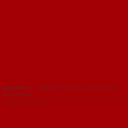
SaigonDoor™
- Hệ thống Showroom cửa gỗ đẹp hàng
đầu Việt Nam
Copyright ⓒ 2016 – 2026 SaigonDoor™ - www.bancuagodep.com | Đơn
vị chủ quản SaigonDoor