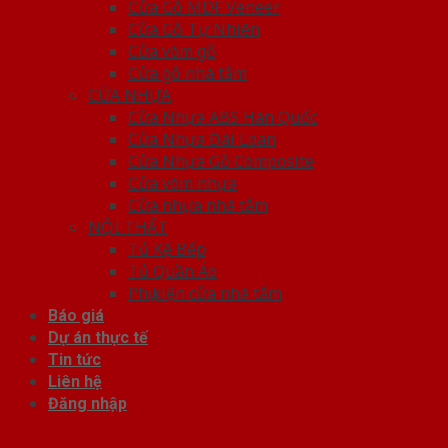
Cửa Gỗ MDF Veneer
Cửa Gỗ Tự Nhiên
Cửa vòm gỗ
Cửa gỗ nhà tắm
CỬA NHỰA
Cửa Nhựa ABS Hàn Quốc
Cửa Nhựa Đài Loan
Cửa Nhựa Gỗ Composite
Cửa vòm nhựa
Cửa nhựa nhà tắm
NỘI THẤT
Tủ Kệ Bếp
Tủ Quần Áo
Phụ kiện cửa nhà tắm
Báo giá
Dự án thực tế
Tin tức
Liên hệ
Đăng nhập