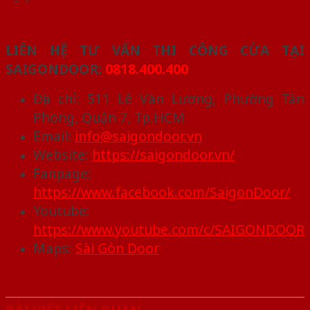
LIÊN HỆ TƯ VẤN THI CÔNG CỬA TẠI
SAIGONDOOR:
0818.400.400
Địa chỉ: 511 Lê Văn Lương, Phường Tân
Phong, Quận 7, Tp.HCM
Email:
info@saigondoor.vn
Website:
https://saigondoor.vn/
Fanpage:
https://www.facebook.com/SaigonDoor/
Youtube:
https://www.youtube.com/c/SAIGONDOOR
Maps:
Sài Gòn Door