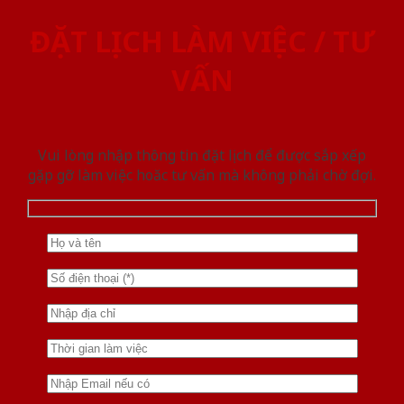
ĐẶT LỊCH LÀM VIỆC / TƯ
VẤN
Vui lòng nhập thông tin đặt lịch để được sắp xếp
gặp gỡ làm việc hoăc tư vấn mà không phải chờ đợi.