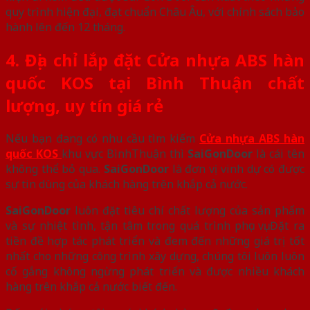
quy trình hiện đại, đạt chuẩn Châu Âu, với chính sách bảo
hành lên đến 12 tháng.
4. Địa chỉ lắp đặt Cửa nhựa ABS hàn
quốc KOS tại Bình Thuận chất
lượng, uy tín giá rẻ
Nếu bạn đang có nhu cầu tìm kiếm
Cửa nhựa ABS hàn
quốc KOS
khu vực BìnhThuận thì
SaiGonDoor
là cái tên
không thể bỏ qua.
SaiGonDoor
là đơn vị vinh dự có được
sự tin dùng của khách hàng trên khắp cả nước.
SaiGonDoor
luôn đặt tiêu chí chất lượng của sản phẩm
và sự nhiệt tình, tận tâm trong quá trình phục vụ. Đặt ra
tiền đề hợp tác phát triển và đem đến những giá trị tốt
nhất cho những công trình xây dựng, chúng tôi luôn luôn
cố gắng không ngừng phát triển và được nhiều khách
hàng trên khắp cả nước biết đến.