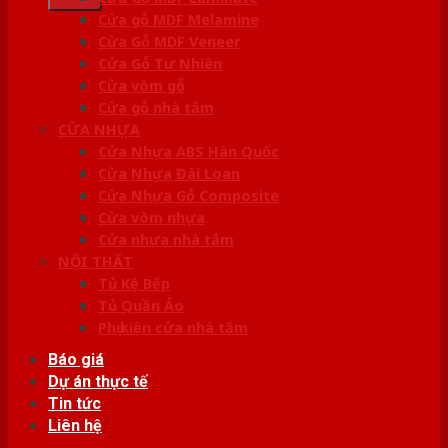
Cửa gỗ MDF Melamine
Cửa Gỗ MDF Veneer
Cửa Gỗ Tự Nhiên
Cửa vòm gỗ
Cửa gỗ nhà tắm
CỬA NHỰA
Cửa Nhựa ABS Hàn Quốc
Cửa Nhựa Đài Loan
Cửa Nhựa Gỗ Composite
Cửa vòm nhựa
Cửa nhựa nhà tắm
NỘI THẤT
Tủ Kệ Bếp
Tủ Quần Áo
Phụ kiện cửa nhà tắm
Báo giá
Dự án thực tế
Tin tức
Liên hệ