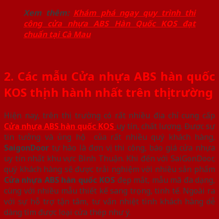
Xem thêm:
Khám phá ngay quy trình thi
công cửa nhựa ABS Hàn Quốc KOS đạt
chuẩn tại Cà Mau
2. Các mẫu Cửa nhựa ABS hàn quốc
KOS thịnh hành nhất trên thị trường
Hiện nay, trên thị trường có rất nhiều địa chỉ cung cấp
Cửa nhựa ABS hàn quốc KOS
uy tín, chất lượng. Được sự
tin tưởng và ủng hộ của rất nhiều quý khách hàng,
SaigonDoor
tự hào là đơn vị thi công, báo giá cửa nhựa
uy tín nhất khu vực Bình Thuận. Khi đến với SaiGonDoor,
quý khách hàng sẽ được trải nghiệm với nhiều sản phẩm
Cửa nhựa ABS hàn quốc KOS
đẹp mắt, mẫu mã đa dạng,
cùng với nhiều mẫu thiết kế sang trọng, tinh tế. Ngoài ra
với sự hỗ trợ tận tâm, tư vấn nhiệt tình khách hàng dễ
dàng tìm được loại cửa thép như ý.