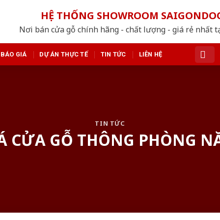
HỆ THỐNG SHOWROOM SAIGONDO
Nơi bán cửa gỗ chính hãng - chất lượng - giá rẻ nhất t
BÁO GIÁ
DỰ ÁN THỰC TẾ
TIN TỨC
LIÊN HỆ
TIN TỨC
Á CỬA GỖ THÔNG PHÒNG N