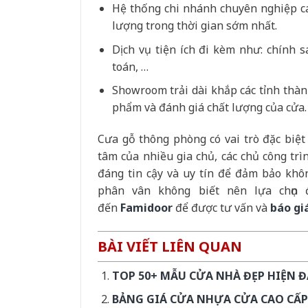
Hệ thống chi nhánh chuyên nghiệp 
lượng trong thời gian sớm nhất.
Dịch vụ tiện ích đi kèm như: chính 
toán, …
Showroom trải dài khắp các tỉnh thà
phẩm và đánh giá chất lượng của cửa.
Cưa gỗ thông phòng có vai trò đặc biệt
tâm của nhiều gia chủ, các chủ công trì
đáng tin cậy và uy tín để đảm bảo kh
phân vân không biết nên lựa chọn 
đến
Famidoor
để được tư vấn và
báo gi
BÀI VIẾT LIÊN QUAN
TOP 50+ MẪU CỬA NHÀ ĐẸP HIỆN Đ
BẢNG GIÁ CỬA NHỰA CỬA CAO CẤP