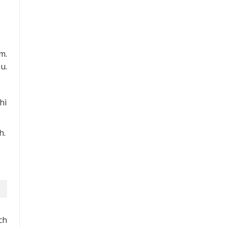
m.
u.
hì
h.
ch