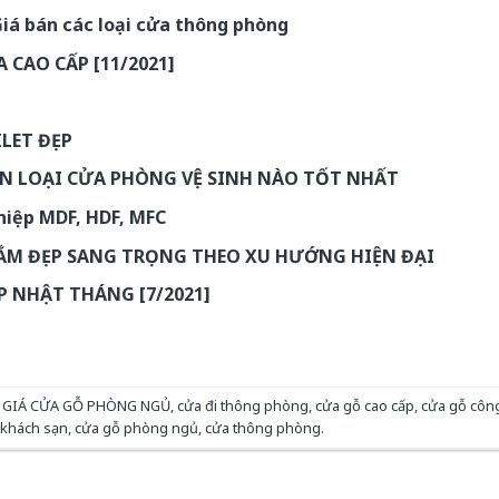
á bán các loại cửa thông phòng
 CAO CẤP [11/2021]
ILET ĐẸP
ỌN LOẠI CỬA PHÒNG VỆ SINH NÀO TỐT NHẤT
hiệp MDF, HDF, MFC
ẮM ĐẸP SANG TRỌNG THEO XU HƯỚNG HIỆN ĐẠI
P NHẬT THÁNG [7/2021]
 GIÁ CỬA GỖ PHÒNG NGỦ
,
cửa đi thông phòng
,
cửa gỗ cao cấp
,
cửa gỗ côn
 khách sạn
,
cửa gỗ phòng ngủ
,
cửa thông phòng
.