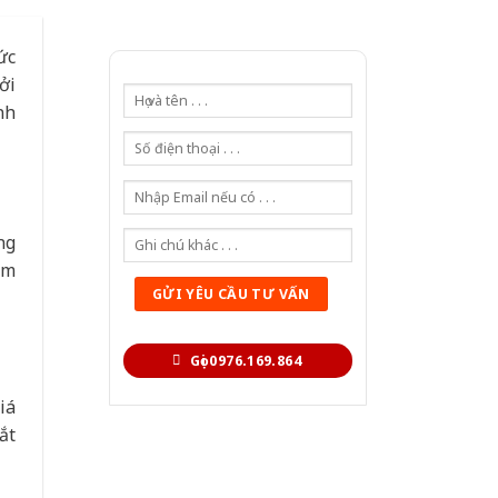
ức
ởi
nh
ng
ểm
Gọi 0976.169.864
iá
ắt