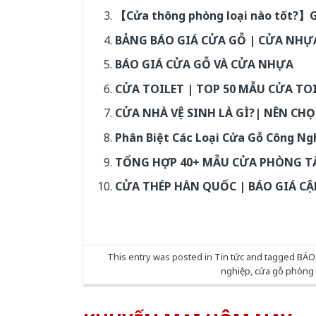
【Cửa thông phòng loại nào tốt?】Gi
BẢNG BÁO GIÁ CỬA GỖ | CỬA NHỰA
BÁO GIÁ CỬA GỖ VÀ CỬA NHỰA
CỬA TOILET | TOP 50 MẪU CỬA TO
CỬA NHÀ VỆ SINH LÀ GÌ?| NÊN CH
Phân Biệt Các Loại Cửa Gỗ Công Ng
TỔNG HỢP 40+ MẪU CỬA PHÒNG T
CỬA THÉP HÀN QUỐC | BÁO GIÁ CẬ
This entry was posted in
Tin tức
and tagged
BÁO
nghiệp
,
cửa gỗ phòng