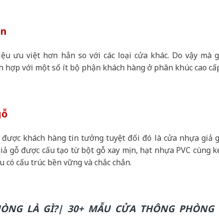
ên
ệu ưu việt hơn hẳn so với các loại cửa khác. Do vậy mà g
h hợp với một số ít bộ phận khách hàng ở phân khúc cao cấ
gỗ
ược khách hàng tin tưởng tuyệt đối đó là cửa nhựa giả g
iả gỗ được cấu tạo từ bột gỗ xay mịn, hạt nhựa PVC cùng k
u có cấu trúc bền vững và chắc chắn.
ÒNG LÀ GÌ?| 30+ MẪU CỬA THÔNG PHÒNG