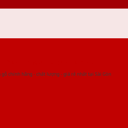
 THỐNG SHOWROOM SAIGONDOOR
gỗ chính hãng - chất lượng - giá rẻ nhất tại Sài Gòn