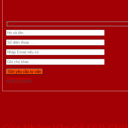
Gọi 0976.169.864
Cửa Nhôm Vân Gỗ SGD-CNV