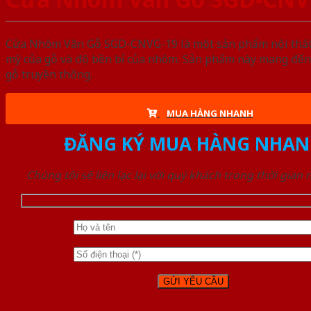
Cửa Nhôm Vân Gỗ SGD-CNVG-19 là một sản phẩm nội thất n
mỹ của gỗ và độ bền bỉ của nhôm. Sản phẩm này mang đến 
gỗ truyền thống.
MUA HÀNG NHANH
ĐĂNG KÝ MUA HÀNG NHAN
Chúng tôi sẽ liên lạc lại với quý khách trong thời gian