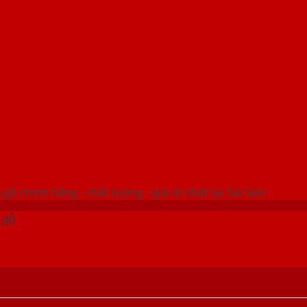
 THỐNG SHOWROOM SAIGONDOOR
gỗ chính hãng - chất lượng - giá rẻ nhất tại Sài Gòn
 gỗ