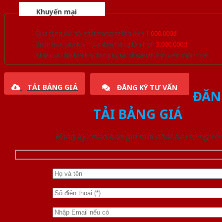
Khuyến mại
Quà tặng đồ nội thất trang trí lên đến
1.000.000đ
Giảm trực tiếp khi mua đơn hàng lớn hơn
3.000.000đ
Nhiều ưu đãi lớn khi đăng ký tài khoản thành viên thân thiết
TẢI BẢNG GIÁ
ĐĂNG KÝ TƯ VẤN
ĐĂN
TẢI BẢNG GIÁ
Đăng ký nhận báo giá mới nhất từ chúng tôi