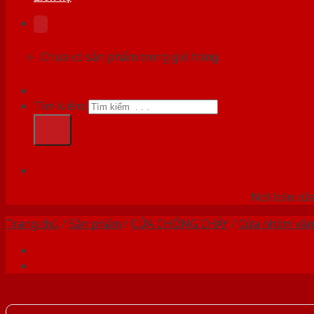
Chưa có sản phẩm trong giỏ hàng.
Tìm kiếm:
HỆ
Nơi bán cửa 
Trang chủ
/
Sản phẩm
/
CỬA CHỐNG CHÁY
/
Cửa nhôm vân