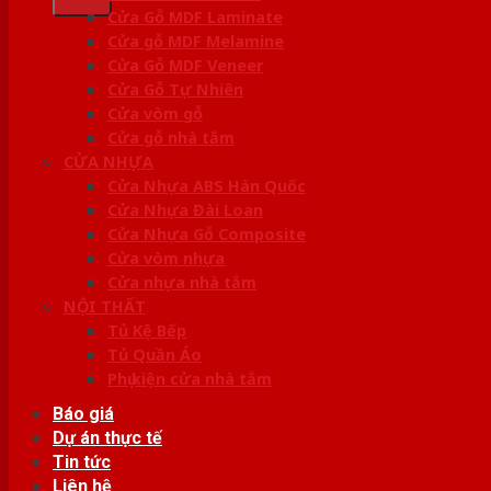
Cửa Gỗ MDF Laminate
Cửa gỗ MDF Melamine
Cửa Gỗ MDF Veneer
Cửa Gỗ Tự Nhiên
Cửa vòm gỗ
Cửa gỗ nhà tắm
CỬA NHỰA
Cửa Nhựa ABS Hàn Quốc
Cửa Nhựa Đài Loan
Cửa Nhựa Gỗ Composite
Cửa vòm nhựa
Cửa nhựa nhà tắm
NỘI THẤT
Tủ Kệ Bếp
Tủ Quần Áo
Phụ kiện cửa nhà tắm
Báo giá
Dự án thực tế
Tin tức
Liên hệ