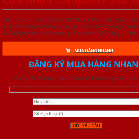
Cửa nhựa và nhựa gỗ tại SAIGONDOOR là thương hiệu s
xuất và phân phối những dòng cửa nhựa và hỗ hợp nhựa ch
SAIGONDOOR còn có những chính sách bán hàng ƯU ĐÃI CAO
MUA HÀNG NHANH
ĐĂNG KÝ MUA HÀNG NHAN
Chúng tôi sẽ liên lạc lại với quý khách trong thời gian