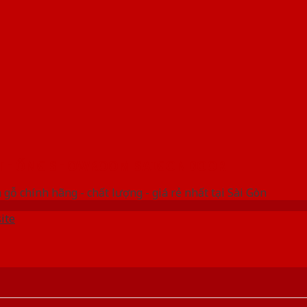
 THỐNG SHOWROOM SAIGONDOOR
gỗ chính hãng - chất lượng - giá rẻ nhất tại Sài Gòn
ite