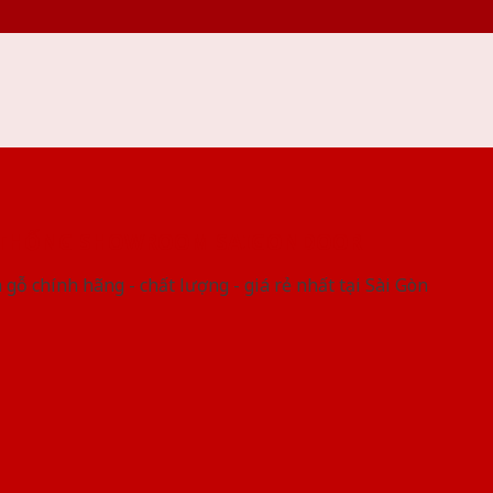
 THỐNG SHOWROOM SAIGONDOOR
gỗ chính hãng - chất lượng - giá rẻ nhất tại Sài Gòn