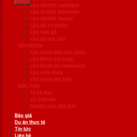
Cửa Gỗ MDF Laminate
Cửa gỗ MDF Melamine
Cửa Gỗ MDF Veneer
Cửa Gỗ Tự Nhiên
Cửa vòm gỗ
Cửa gỗ nhà tắm
CỬA NHỰA
Cửa Nhựa ABS Hàn Quốc
Cửa Nhựa Đài Loan
Cửa Nhựa Gỗ Composite
Cửa vòm nhựa
Cửa nhựa nhà tắm
NỘI THẤT
Tủ Kệ Bếp
Tủ Quần Áo
Phụ kiện cửa nhà tắm
Báo giá
Dự án thực tế
Tin tức
Liên hệ