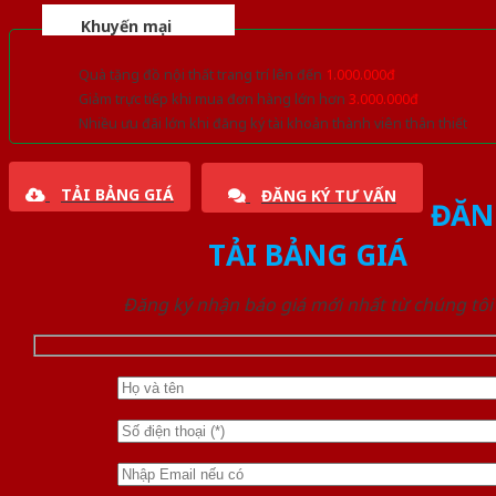
Khuyến mại
Quà tặng đồ nội thất trang trí lên đến
1.000.000đ
Giảm trực tiếp khi mua đơn hàng lớn hơn
3.000.000đ
Nhiều ưu đãi lớn khi đăng ký tài khoản thành viên thân thiết
TẢI BẢNG GIÁ
ĐĂNG KÝ TƯ VẤN
ĐĂN
TẢI BẢNG GIÁ
Đăng ký nhận báo giá mới nhất từ chúng tôi