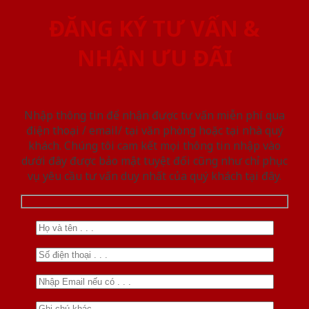
ĐĂNG KÝ TƯ VẤN &
NHẬN ƯU ĐÃI
Nhập thông tin để nhận được tư vấn miễn phí qua
điện thoại / email/ tại văn phòng hoặc tại nhà quý
khách. Chúng tôi cam kết mọi thông tin nhập vào
dưới đây được bảo mật tuyệt đối cũng như chỉ phục
vụ yêu cầu tư vấn duy nhất của quý khách tại đây.