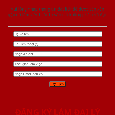
Vui lòng nhập thông tin đặt lịch để được sắp xếp
gặp gỡ làm việc hoăc tư vấn mà không phải chờ đợi.
ĐĂNG KÝ LÀM ĐẠI LÝ