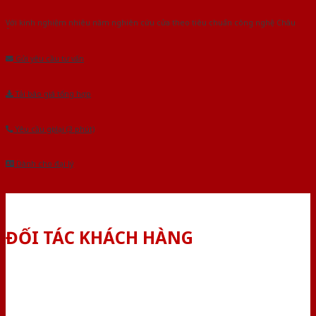
Với kinh nghiệm nhiêu năm nghiên cứu cửa theo tiêu chuẩn công nghệ Châu
Âu.Chúng tôi tự tin là nhà sản xuất & cung cấp hàng đầu tại Việt Nam!
Gửi yêu cầu tư vấn
Tải báo giá tổng hợp
Yêu cầu gọi lại (3 phút)
Dành cho đại lý
ĐỐI TÁC KHÁCH HÀNG