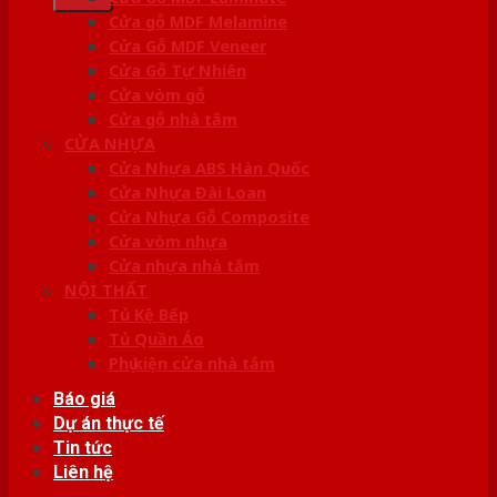
Cửa gỗ MDF Melamine
Cửa Gỗ MDF Veneer
Cửa Gỗ Tự Nhiên
Cửa vòm gỗ
Cửa gỗ nhà tắm
CỬA NHỰA
Cửa Nhựa ABS Hàn Quốc
Cửa Nhựa Đài Loan
Cửa Nhựa Gỗ Composite
Cửa vòm nhựa
Cửa nhựa nhà tắm
NỘI THẤT
Tủ Kệ Bếp
Tủ Quần Áo
Phụ kiện cửa nhà tắm
Báo giá
Dự án thực tế
Tin tức
Liên hệ