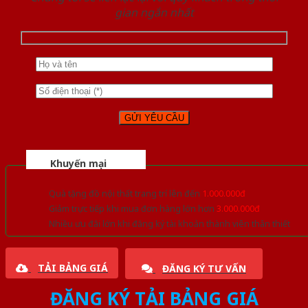
gian ngắn nhất
Khuyến mại
Quà tặng đồ nội thất trang trí lên đến
1.000.000đ
Giảm trực tiếp khi mua đơn hàng lớn hơn
3.000.000đ
Nhiều ưu đãi lớn khi đăng ký tài khoản thành viên thân thiết
TẢI BẢNG GIÁ
ĐĂNG KÝ TƯ VẤN
ĐĂNG KÝ TẢI BẢNG GIÁ