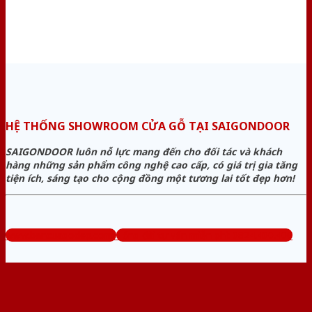
HỆ THỐNG SHOWROOM CỬA GỖ TẠI SAIGONDOOR
SAIGONDOOR luôn nỗ lực mang đến cho đối tác và khách
hàng những sản phẩm công nghệ cao cấp, có giá trị gia tăng
tiện ích, sáng tạo cho cộng đồng một tương lai tốt đẹp hơn!
www.bancuagodep.com
Tổng đài tư vấn miễn phí: 0824.400.400