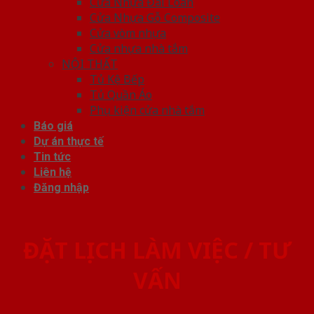
Cửa Nhựa Đài Loan
Cửa Nhựa Gỗ Composite
Cửa vòm nhựa
Cửa nhựa nhà tắm
NỘI THẤT
Tủ Kệ Bếp
Tủ Quần Áo
Phụ kiện cửa nhà tắm
Báo giá
Dự án thực tế
Tin tức
Liên hệ
Đăng nhập
ĐẶT LỊCH LÀM VIỆC / TƯ
VẤN