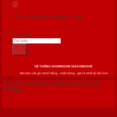
Chưa có sản phẩm trong giỏ hàng.
Tìm kiếm:
HỆ THỐNG SHOWROOM SAIGONDOOR
Nơi bán cửa gỗ chính hãng - chất lượng - giá rẻ nhất tại Sài Gòn
Trang chủ
/
Sản phẩm
/
CỬA NHỰA
/
Cửa Nhựa Gỗ
Composite