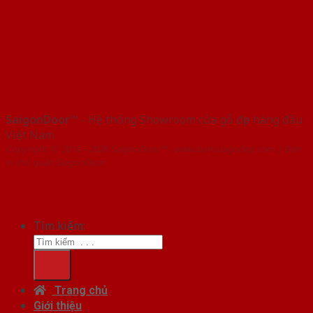
SaigonDoor™
- Hệ thống Showroom cửa gỗ đẹp hàng đầu
Việt Nam
Copyright ⓒ 2016 – 2026 SaigonDoor™ - www.bancuagodep.com | Đơn
vị chủ quản SaigonDoor
Tìm kiếm:
Trang chủ
Giới thiệu