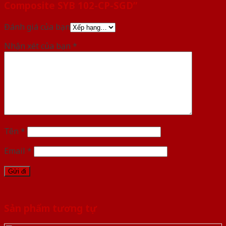
Composite SYB 102-CP-SGD”
Đánh giá của bạn
Nhận xét của bạn
*
Tên
*
Email
*
Sản phẩm tương tự