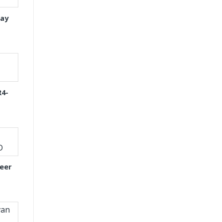
tay
R4-
eer