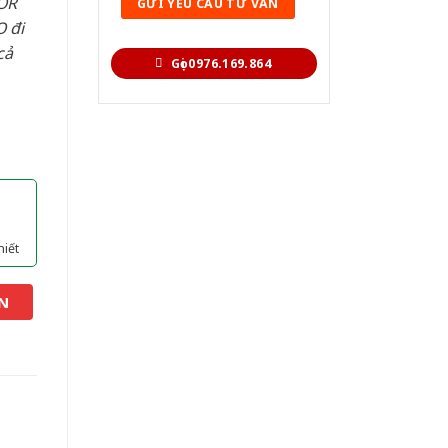
OR
 đi
cả
Gọi 0976.169.864
hiết
N