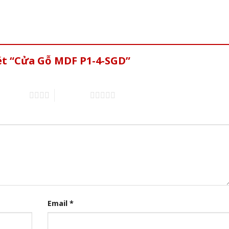
ét “Cửa Gỗ MDF P1-4-SGD”
of 5 stars
5 of 5 stars
Email
*