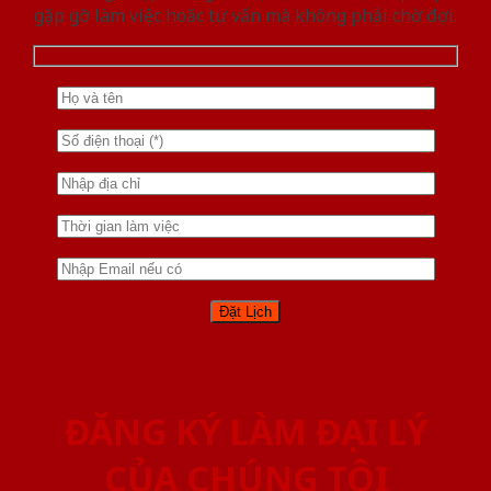
gặp gỡ làm việc hoăc tư vấn mà không phải chờ đợi.
ĐĂNG KÝ LÀM ĐẠI LÝ
CỦA CHÚNG TÔI