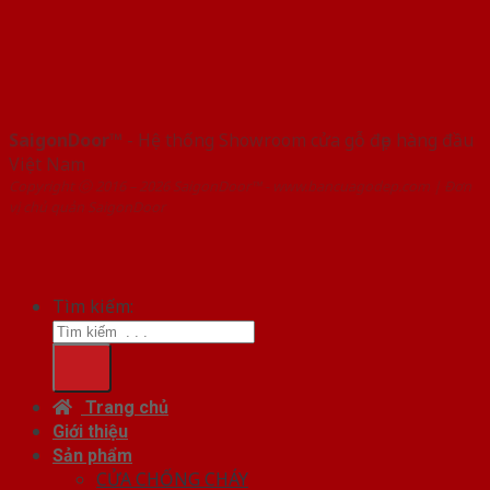
SaigonDoor™
- Hệ thống Showroom cửa gỗ đẹp hàng đầu
Việt Nam
Copyright ⓒ 2016 – 2026 SaigonDoor™ - www.bancuagodep.com | Đơn
vị chủ quản SaigonDoor
Tìm kiếm:
Trang chủ
Giới thiệu
Sản phẩm
CỬA CHỐNG CHÁY