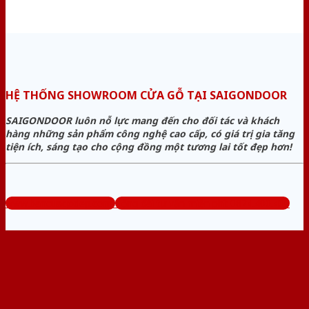
HỆ THỐNG SHOWROOM CỬA GỖ TẠI SAIGONDOOR
SAIGONDOOR luôn nỗ lực mang đến cho đối tác và khách
hàng những sản phẩm công nghệ cao cấp, có giá trị gia tăng
tiện ích, sáng tạo cho cộng đồng một tương lai tốt đẹp hơn!
www.bancuagodep.com
Tổng đài tư vấn miễn phí: 0824.400.400