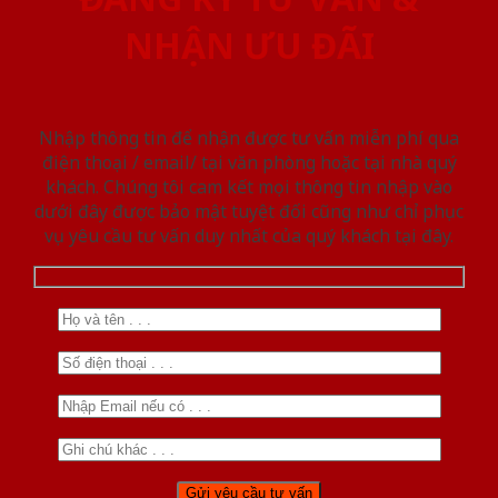
NHẬN ƯU ĐÃI
Nhập thông tin để nhận được tư vấn miễn phí qua
điện thoại / email/ tại văn phòng hoặc tại nhà quý
khách. Chúng tôi cam kết mọi thông tin nhập vào
dưới đây được bảo mật tuyệt đối cũng như chỉ phục
vụ yêu cầu tư vấn duy nhất của quý khách tại đây.