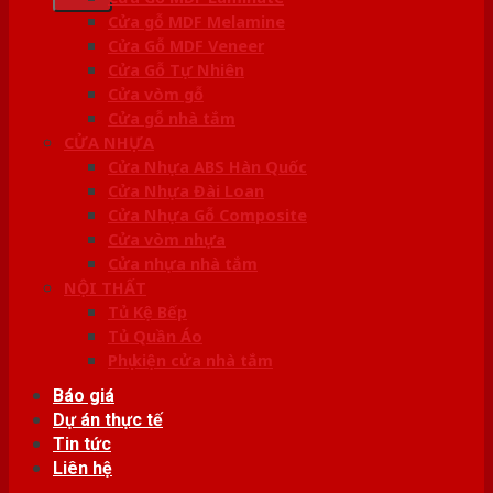
Cửa gỗ MDF Melamine
Cửa Gỗ MDF Veneer
Cửa Gỗ Tự Nhiên
Cửa vòm gỗ
Cửa gỗ nhà tắm
CỬA NHỰA
Cửa Nhựa ABS Hàn Quốc
Cửa Nhựa Đài Loan
Cửa Nhựa Gỗ Composite
Cửa vòm nhựa
Cửa nhựa nhà tắm
NỘI THẤT
Tủ Kệ Bếp
Tủ Quần Áo
Phụ kiện cửa nhà tắm
Báo giá
Dự án thực tế
Tin tức
Liên hệ