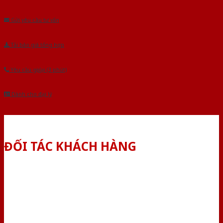
Âu.Chúng tôi tự tin là nhà sản xuất & cung cấp hàng đầu tại Việt Nam!
Gửi yêu cầu tư vấn
Tải báo giá tổng hợp
Yêu cầu gọi lại (3 phút)
Dành cho đại lý
ĐỐI TÁC KHÁCH HÀNG