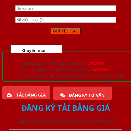
Khuyến mại
Quà tặng đồ nội thất trang trí lên đến
1.000.000đ
Giảm trực tiếp khi mua đơn hàng lớn hơn
3.000.000đ
Nhiều ưu đãi lớn khi đăng ký tài khoản thành viên thân thiết
TẢI BẢNG GIÁ
ĐĂNG KÝ TƯ VẤN
ĐĂNG KÝ TẢI BẢNG GIÁ
Đăng ký nhận báo giá mới nhất từ chúng tôi