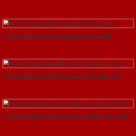
Cửa Gỗ Chống Cháy 2P Sơn Xám Trắng-a-SGD
Cửa Gỗ Chống Cháy MDF Veneer P1R2 ASH-a-SGD
Cửa Thép Chống Cháy 2P dung 2 tay nam Cửa-a-SGD