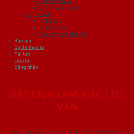
Cửa vòm nhựa
Cửa nhựa nhà tắm
NỘI THẤT
Tủ Kệ Bếp
Tủ Quần Áo
Phụ kiện cửa nhà tắm
Báo giá
Dự án thực tế
Tin tức
Liên hệ
Đăng nhập
ĐẶT LỊCH LÀM VIỆC / TƯ
VẤN
Vui lòng nhập thông tin đặt lịch để được sắp xếp