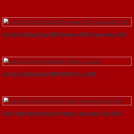
Cửa Gỗ Chống Cháy MDF Veneer P1R2 Xoan Đào-SGD
Cửa Gỗ Chống Cháy MDF P1R4-C1-a-SGD
Cửa Thép Chống Cháy 2P dung 2 tay nam Cửa-SGD