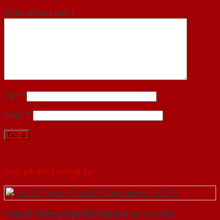
Nhận xét của bạn
*
Tên
*
Email
*
Sản phẩm tương tự
Cửa Gỗ Chống Cháy MDF Melamine 1-a-SGD