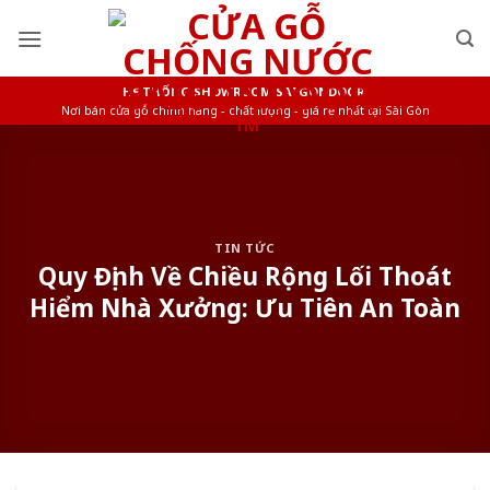
Skip
to
content
HỆ THỐNG SHOWROOM SAIGONDOOR
Nơi bán cửa gỗ chính hãng - chất lượng - giá rẻ nhất tại Sài Gòn
TIN TỨC
Quy Định Về Chiều Rộng Lối Thoát
Hiểm Nhà Xưởng: Ưu Tiên An Toàn