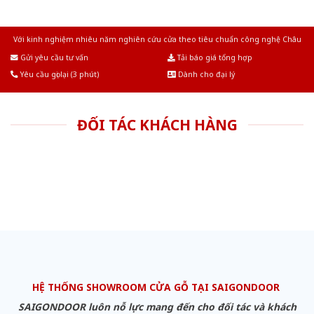
Với kinh nghiệm nhiêu năm nghiên cứu cửa theo tiêu chuẩn công nghệ Châu
Âu.Chúng tôi tự tin là nhà sản xuất & cung cấp hàng đầu tại Việt Nam!
Gửi yêu cầu tư vấn
Tải báo giá tổng hợp
Yêu cầu gọi lại (3 phút)
Dành cho đại lý
ĐỐI TÁC KHÁCH HÀNG
HỆ THỐNG SHOWROOM CỬA GỖ TẠI SAIGONDOOR
SAIGONDOOR luôn nỗ lực mang đến cho đối tác và khách