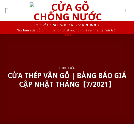
Skip
to
content
HỆ THỐNG SHOWROOM SAIGONDOOR
Nơi bán cửa gỗ chính hãng - chất lượng - giá rẻ nhất tại Sài Gòn
TIN TỨC
CỬA THÉP VÂN GỖ | BẢNG BÁO GIÁ
CẬP NHẬT THÁNG【7/2021】