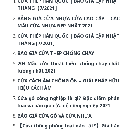
CỬA THÉP HÀN QUỐC | BÁO GIÁ CẬP NHẬT
THÁNG【7/2021】
BẢNG GIÁ CỬA NHỰA CỬA CAO CẤP – CÁC
MẪU CỬA NHỰA ĐẸP NHẤT 2021
CỬA THÉP HÀN QUỐC | BÁO GIÁ CẬP NHẬT
THÁNG [7/2021]
BÁO GIÁ CỬA THÉP CHỐNG CHÁY
20+ Mẫu cửa thoát hiểm chống cháy chất
lượng nhất 2021
CỬA CÁCH ÂM CHỐNG ỒN – GIẢI PHÁP HỮU
HIỆU CÁCH ÂM
Cửa gỗ công nghiệp là gì? Đặc điểm phân
loại và báo giá cửa gỗ công nghiệp 2021
BÁO GIÁ CỬA GỖ VÀ CỬA NHỰA
【Cửa thông phòng loại nào tốt?】Giá bán