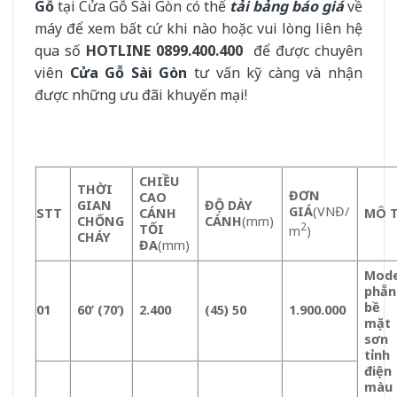
Gỗ
tại Cửa Gỗ Sài Gòn có thể
tải bảng báo giá
về
máy để xem bất cứ khi nào hoặc vui lòng liên hệ
qua số
HOTLINE 0899.400.400
để được chuyên
viên
Cửa Gỗ Sài Gòn
tư vấn kỹ càng và nhận
được những ưu đãi khuyến mại!
CHIỀU
THỜI
ĐƠN
CAO
GIAN
ĐỘ DÀY
GIÁ
(VNĐ/
STT
CÁNH
MÔ 
CHỐNG
CÁNH
(mm)
2
TỐI
m
)
CHÁY
ĐA
(mm)
Mode
phẵn
bề
01
60’ (70’)
2.400
(45) 50
1.900.000
mặt
sơn
tỉnh
điện
màu