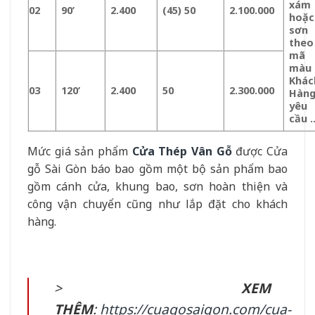
xám
02
90’
2.400
(45) 50
2.100.000
hoặc
sơn
theo
mã
màu
Khác
03
120’
2.400
50
2.300.000
Hàn
yêu
cầu 
Mức giá sản phẩm
Cửa Thép Vân Gỗ
được Cửa
gỗ Sài Gòn báo bao gồm một bộ sản phẩm bao
gồm cánh cửa, khung bao, sơn hoàn thiện và
công vận chuyển cũng như lắp đặt cho khách
hàng.
>
XEM
THÊM
:
https://cuagosaigon.com/cua-