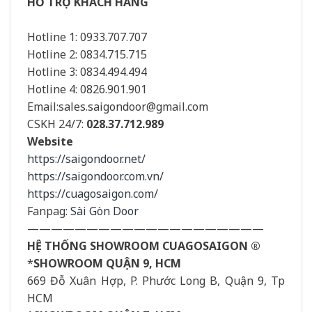
HỖ TRỢ KHÁCH HÀNG
Hotline 1: 0933.707.707
Hotline 2: 0834.715.715
Hotline 3: 0834.494.494
Hotline 4: 0826.901.901
Email:sales.saigondoor@gmail.com
CSKH 24/7:
028.37.712.989
Website
https://saigondoor.net/
https://saigondoor.com.vn/
https://cuagosaigon.com/
Fanpag:
Sài Gòn Door
————————————————————
HỆ THỐNG SHOWROOM CUAGOSAIGON ®
*
SHOWROOM QUẬN 9, HCM
669 Đỗ Xuân Hợp, P. Phước Long B, Quận 9, Tp
HCM