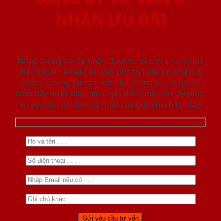
NHẬN ƯU ĐÃI
Nhập thông tin để nhận được tư vấn miễn phí qua
điện thoại / email/ tại văn phòng hoặc tại nhà quý
khách. Chúng tôi cam kết mọi thông tin nhập vào
dưới đây được bảo mật tuyệt đối cũng như chỉ phục
vụ yêu cầu tư vấn duy nhất của quý khách tại đây.