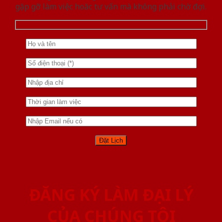
gặp gỡ làm việc hoăc tư vấn mà không phải chờ đợi.
ĐĂNG KÝ LÀM ĐẠI LÝ
CỦA CHÚNG TÔI