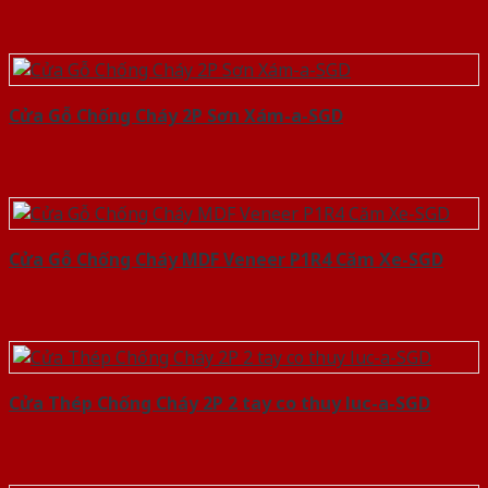
Cửa Gỗ Chống Cháy 2P Sơn Xám-a-SGD
Cửa Gỗ Chống Cháy MDF Veneer P1R4 Căm Xe-SGD
Cửa Thép Chống Cháy 2P 2 tay co thuy luc-a-SGD