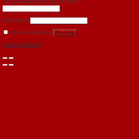
Tên tài khoản hoặc địa chỉ email
*
Mật khẩu
*
Ghi nhớ mật khẩu
Đăng nhập
Quên mật khẩu?