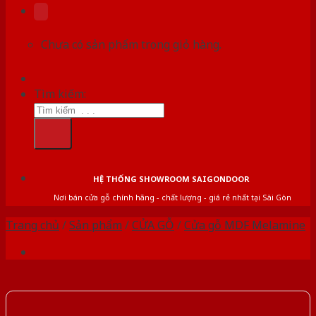
Chưa có sản phẩm trong giỏ hàng.
Tìm kiếm:
HỆ THỐNG SHOWROOM SAIGONDOOR
Nơi bán cửa gỗ chính hãng - chất lượng - giá rẻ nhất tại Sài Gòn
Trang chủ
/
Sản phẩm
/
CỬA GỖ
/
Cửa gỗ MDF Melamine