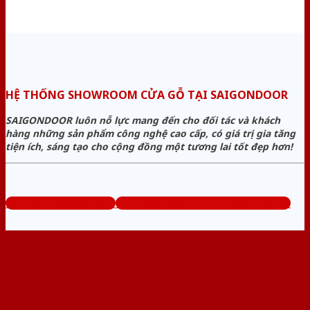
HỆ THỐNG SHOWROOM CỬA GỖ TẠI SAIGONDOOR
SAIGONDOOR luôn nỗ lực mang đến cho đối tác và khách
hàng những sản phẩm công nghệ cao cấp, có giá trị gia tăng
tiện ích, sáng tạo cho cộng đồng một tương lai tốt đẹp hơn!
www.bancuagodep.com
Tổng đài tư vấn miễn phí: 0824.400.400