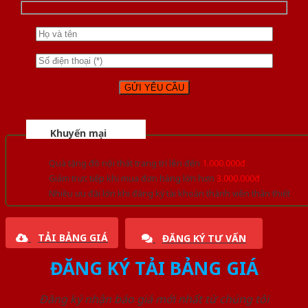
Khuyến mại
Quà tặng đồ nội thất trang trí lên đến
1.000.000đ
Giảm trực tiếp khi mua đơn hàng lớn hơn
3.000.000đ
Nhiều ưu đãi lớn khi đăng ký tài khoản thành viên thân thiết
TẢI BẢNG GIÁ
ĐĂNG KÝ TƯ VẤN
ĐĂNG KÝ TẢI BẢNG GIÁ
Đăng ký nhận báo giá mới nhất từ chúng tôi