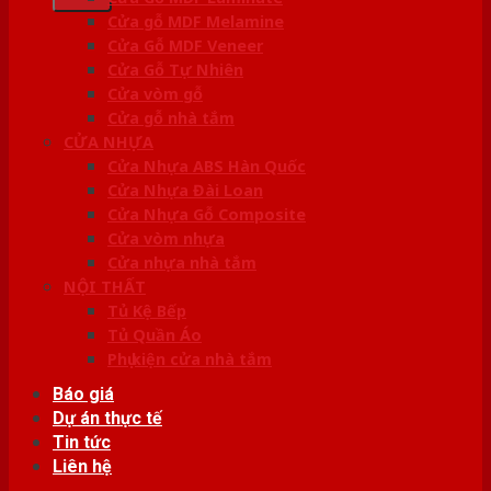
Cửa gỗ MDF Melamine
Cửa Gỗ MDF Veneer
Cửa Gỗ Tự Nhiên
Cửa vòm gỗ
Cửa gỗ nhà tắm
CỬA NHỰA
Cửa Nhựa ABS Hàn Quốc
Cửa Nhựa Đài Loan
Cửa Nhựa Gỗ Composite
Cửa vòm nhựa
Cửa nhựa nhà tắm
NỘI THẤT
Tủ Kệ Bếp
Tủ Quần Áo
Phụ kiện cửa nhà tắm
Báo giá
Dự án thực tế
Tin tức
Liên hệ