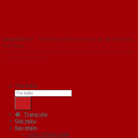
SaigonDoor™
- Hệ thống Showroom cửa gỗ đẹp hàng đầu
Việt Nam
Copyright ⓒ 2016 – 2026 SaigonDoor™ - www.bancuagodep.com | Đơn
vị chủ quản SaigonDoor
Tìm kiếm:
Trang chủ
Giới thiệu
Sản phẩm
CỬA CHỐNG CHÁY