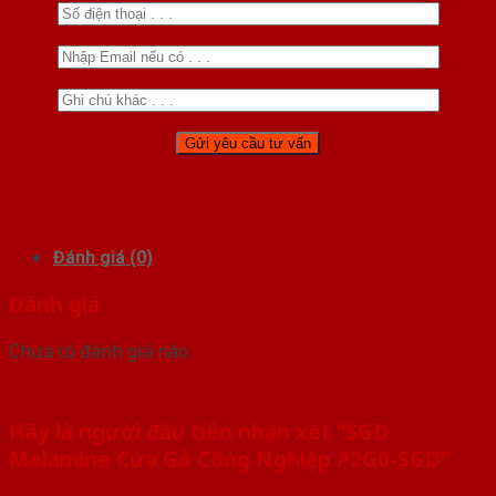
Đánh giá (0)
Đánh giá
Chưa có đánh giá nào.
Hãy là người đầu tiên nhận xét “SGD
Melamine Cửa Gỗ Công Nghiệp P2G0-SGD”