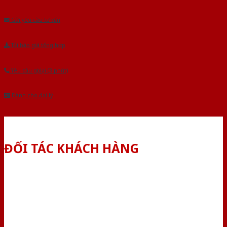
Âu.Chúng tôi tự tin là nhà sản xuất & cung cấp hàng đầu tại Việt Nam!
Gửi yêu cầu tư vấn
Tải báo giá tổng hợp
Yêu cầu gọi lại (3 phút)
Dành cho đại lý
ĐỐI TÁC KHÁCH HÀNG