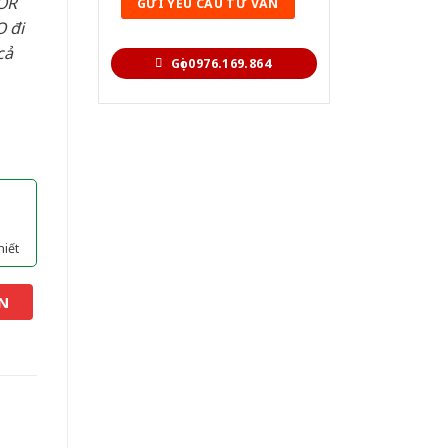
OR
 đi
cả
Gọi 0976.169.864
hiết
N