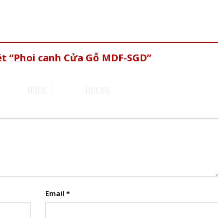
xét “Phoi canh Cửa Gỗ MDF-SGD”
of 5 stars
5 of 5 stars
Email
*