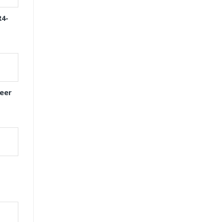
R4-
eer