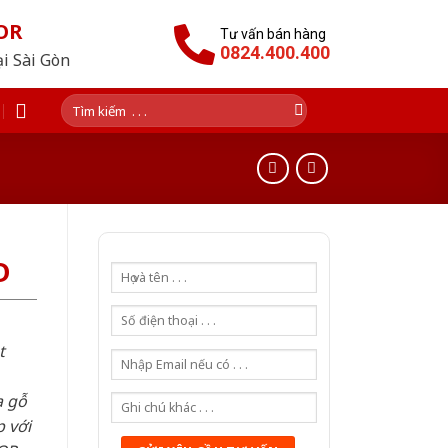
OR
Tư vấn bán hàng
0824.400.400
ại Sài Gòn
Tìm
kiếm:
D
t
a gỗ
 với