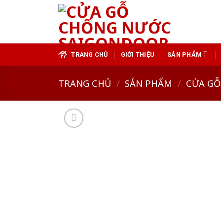
Skip
to
content
TRANG CHỦ
GIỚI THIỆU
SẢN PHẨM
TRANG CHỦ
/
SẢN PHẨM
/
CỬA GỖ