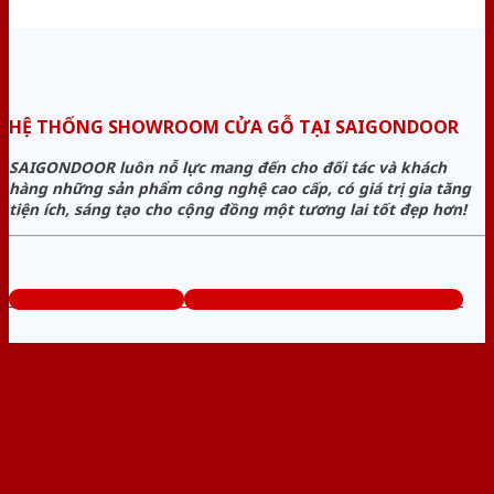
HỆ THỐNG SHOWROOM CỬA GỖ TẠI SAIGONDOOR
SAIGONDOOR luôn nỗ lực mang đến cho đối tác và khách
hàng những sản phẩm công nghệ cao cấp, có giá trị gia tăng
tiện ích, sáng tạo cho cộng đồng một tương lai tốt đẹp hơn!
www.bancuagodep.com
Tổng đài tư vấn miễn phí: 0824.400.400