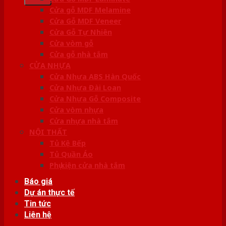
Cửa gỗ MDF Melamine
Cửa Gỗ MDF Veneer
Cửa Gỗ Tự Nhiên
Cửa vòm gỗ
Cửa gỗ nhà tắm
CỬA NHỰA
Cửa Nhựa ABS Hàn Quốc
Cửa Nhựa Đài Loan
Cửa Nhựa Gỗ Composite
Cửa vòm nhựa
Cửa nhựa nhà tắm
NỘI THẤT
Tủ Kệ Bếp
Tủ Quần Áo
Phụ kiện cửa nhà tắm
Báo giá
Dự án thực tế
Tin tức
Liên hệ