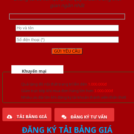
gian ngắn nhất
Khuyến mại
Quà tặng đồ nội thất trang trí lên đến
1.000.000đ
Giảm trực tiếp khi mua đơn hàng lớn hơn
3.000.000đ
Nhiều ưu đãi lớn khi đăng ký tài khoản thành viên thân thiết
TẢI BẢNG GIÁ
ĐĂNG KÝ TƯ VẤN
ĐĂNG KÝ TẢI BẢNG GIÁ