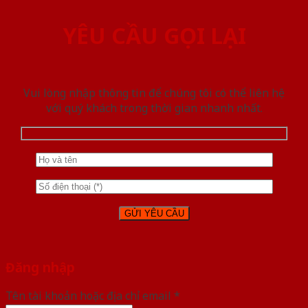
YÊU CẦU GỌI LẠI
Vui lòng nhập thông tin để chúng tôi có thể liên hệ
với quý khách trong thời gian nhanh nhất.
Đăng nhập
Tên tài khoản hoặc địa chỉ email
*