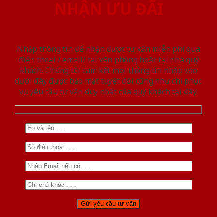
NHẬN ƯU ĐÃI
Nhập thông tin để nhận được tư vấn miễn phí qua
điện thoại / email/ tại văn phòng hoặc tại nhà quý
khách. Chúng tôi cam kết mọi thông tin nhập vào
dưới đây được bảo mật tuyệt đối cũng như chỉ phục
vụ yêu cầu tư vấn duy nhất của quý khách tại đây.