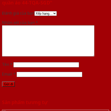
quần áo 44-TQA-SGD”
Đánh giá của bạn
Nhận xét của bạn
*
Tên
*
Email
*
Sản phẩm tương tự