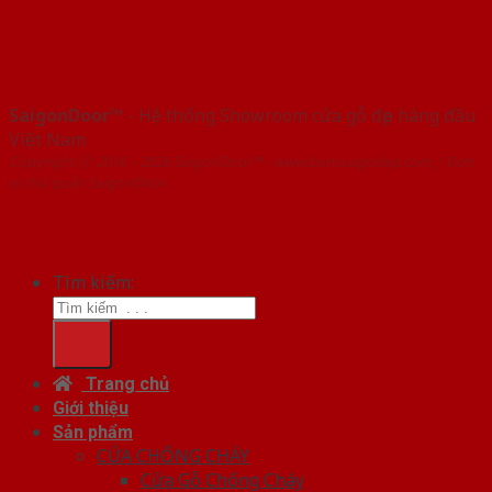
SaigonDoor™
- Hệ thống Showroom cửa gỗ đẹp hàng đầu
Việt Nam
Copyright ⓒ 2016 – 2026 SaigonDoor™ - www.bancuagodep.com | Đơn
vị chủ quản SaigonDoor
Tìm kiếm:
Trang chủ
Giới thiệu
Sản phẩm
CỬA CHỐNG CHÁY
Cửa Gỗ Chống Cháy