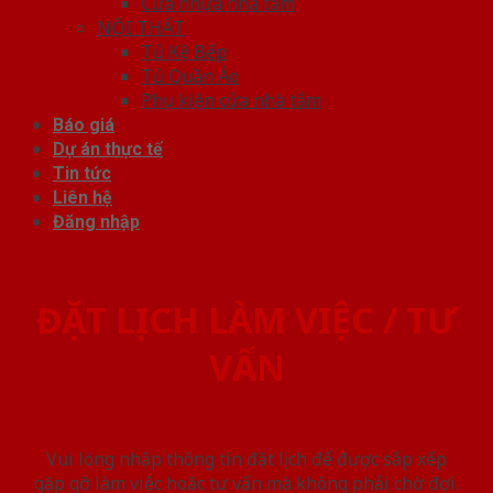
Cửa nhựa nhà tắm
NỘI THẤT
Tủ Kệ Bếp
Tủ Quần Áo
Phụ kiện cửa nhà tắm
Báo giá
Dự án thực tế
Tin tức
Liên hệ
Đăng nhập
ĐẶT LỊCH LÀM VIỆC / TƯ
VẤN
Vui lòng nhập thông tin đặt lịch để được sắp xếp
gặp gỡ làm việc hoăc tư vấn mà không phải chờ đợi.