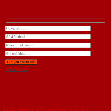
Gọi 0976.169.864
Nội thất tủ quần áo 44-