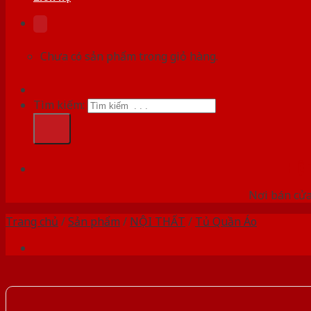
Chưa có sản phẩm trong giỏ hàng.
Tìm kiếm:
HỆ
Nơi bán cửa 
Trang chủ
/
Sản phẩm
/
NỘI THẤT
/
Tủ Quần Áo