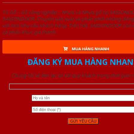
Tủ Gỗ – Gỗ công nghiêp – Nhựa và Nhựa gỗ tại SAIGOND
SAIGONDOOR. Chuyên sản xuất và phân phối những dòng T
với mọi nhu cầu khách hàng. Trên hết, SAIGONDOOR còn c
cả phân khúc giá thành.
MUA HÀNG NHANH
ĐĂNG KÝ MUA HÀNG NHAN
Chúng tôi sẽ liên lạc lại với quý khách trong thời gian