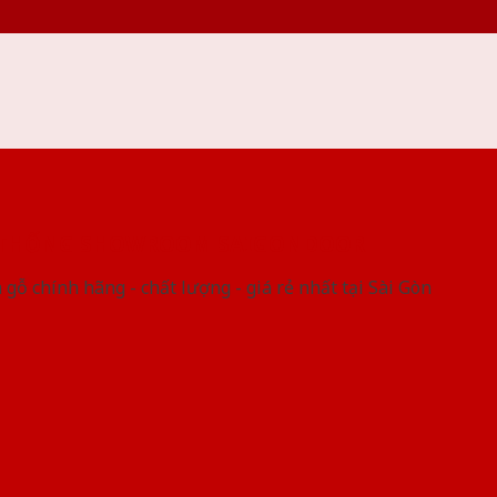
 THỐNG SHOWROOM SAIGONDOOR
gỗ chính hãng - chất lượng - giá rẻ nhất tại Sài Gòn