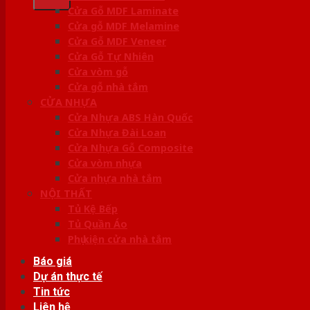
Cửa Gỗ MDF Laminate
Cửa gỗ MDF Melamine
Cửa Gỗ MDF Veneer
Cửa Gỗ Tự Nhiên
Cửa vòm gỗ
Cửa gỗ nhà tắm
CỬA NHỰA
Cửa Nhựa ABS Hàn Quốc
Cửa Nhựa Đài Loan
Cửa Nhựa Gỗ Composite
Cửa vòm nhựa
Cửa nhựa nhà tắm
NỘI THẤT
Tủ Kệ Bếp
Tủ Quần Áo
Phụ kiện cửa nhà tắm
Báo giá
Dự án thực tế
Tin tức
Liên hệ