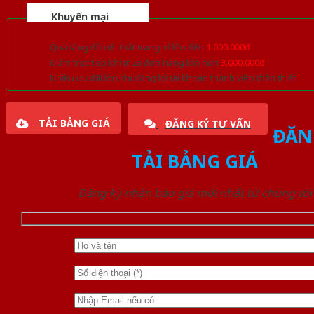
Khuyến mại
Quà tặng đồ nội thất trang trí lên đến
1.000.000đ
Giảm trực tiếp khi mua đơn hàng lớn hơn
3.000.000đ
Nhiều ưu đãi lớn khi đăng ký tài khoản thành viên thân thiết
TẢI BẢNG GIÁ
ĐĂNG KÝ TƯ VẤN
ĐĂN
TẢI BẢNG GIÁ
Đăng ký nhận báo giá mới nhất từ chúng tôi