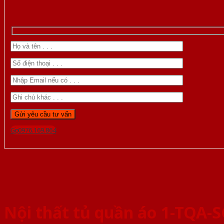
Gọi 0976.169.864
Nội thất tủ quần áo 1-TQA-