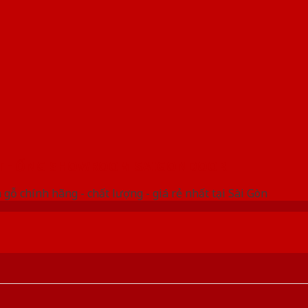
 THỐNG SHOWROOM SAIGONDOOR
gỗ chính hãng - chất lượng - giá rẻ nhất tại Sài Gòn