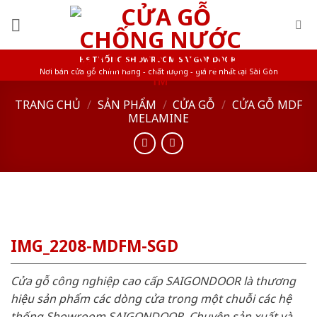
Skip
to
content
HỆ THỐNG SHOWROOM SAIGONDOOR
Nơi bán cửa gỗ chính hãng - chất lượng - giá rẻ nhất tại Sài Gòn
TRANG CHỦ
/
SẢN PHẨM
/
CỬA GỖ
/
CỬA GỖ MDF
MELAMINE
IMG_2208-MDFM-SGD
Cửa gỗ công nghiệp cao cấp SAIGONDOOR là thương
hiệu sản phẩm các dòng cửa trong một chuỗi các hệ
thống Showroom SAIGONDOOR. Chuyên sản xuất và