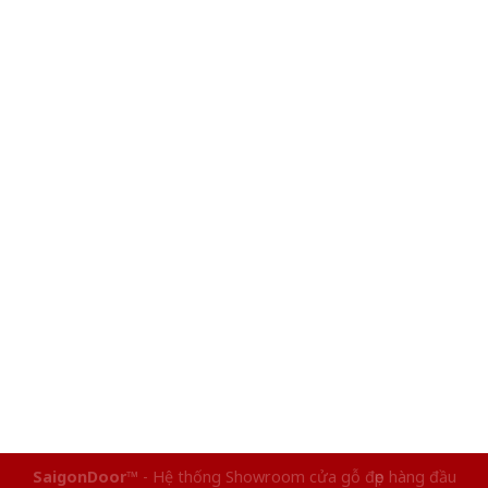
SaigonDoor™
- Hệ thống Showroom cửa gỗ đẹp hàng đầu