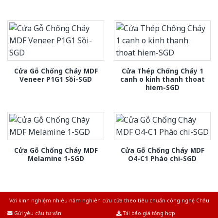
Cửa Gỗ Chống Cháy MDF
Cửa Thép Chống Cháy 1
Veneer P1G1 Sồi-SGD
canh o kinh thanh thoat
hiem-SGD
Cửa Gỗ Chống Cháy MDF
Cửa Gỗ Chống Cháy MDF
Melamine 1-SGD
O4-C1 Phào chi-SGD
Với kinh nghiệm nhiêu năm nghiên cứu cửa theo tiêu chuẩn công nghệ Châu
Âu.Chúng tôi tự tin là nhà sản xuất & cung cấp hàng đầu tại Việt Nam!
Gửi yêu cầu tư vấn
Tải báo giá tổng hợp