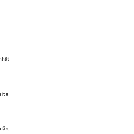
nhất
ite
 dẫn,