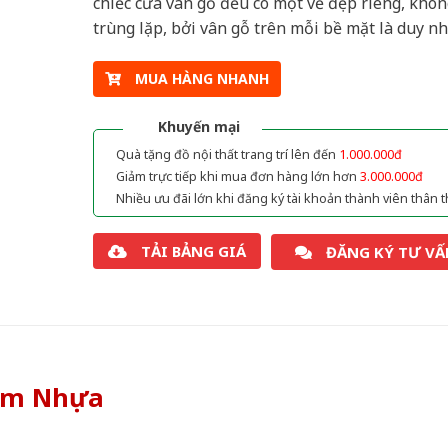
chiếc cửa vân gỗ đều có một vẻ đẹp riêng, khôn
trùng lặp, bởi vân gỗ trên mỗi bề mặt là duy nh
MUA HÀNG NHANH
Khuyến mại
Quà tặng đồ nội thất trang trí lên đến
1.000.000đ
Giảm trực tiếp khi mua đơn hàng lớn hơn
3.000.000đ
Nhiều ưu đãi lớn khi đăng ký tài khoản thành viên thân t
TẢI BẢNG GIÁ
ĐĂNG KÝ TƯ VẤ
òm Nhựa