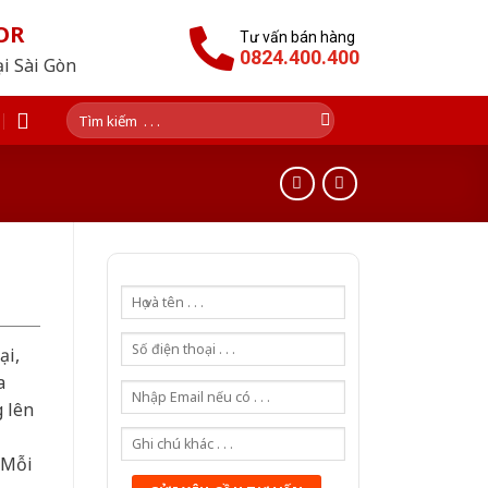
OR
Tư vấn bán hàng
0824.400.400
ại Sài Gòn
Tìm
kiếm:
ại,
a
g lên
 Mỗi