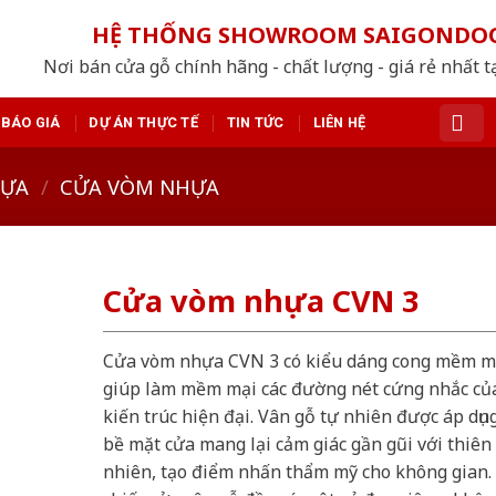
HỆ THỐNG SHOWROOM SAIGONDO
Nơi bán cửa gỗ chính hãng - chất lượng - giá rẻ nhất t
BÁO GIÁ
DỰ ÁN THỰC TẾ
TIN TỨC
LIÊN HỆ
HỰA
/
CỬA VÒM NHỰA
Cửa vòm nhựa CVN 3
Cửa vòm nhựa CVN 3 có kiểu dáng cong mềm m
giúp làm mềm mại các đường nét cứng nhắc củ
kiến trúc hiện đại. Vân gỗ tự nhiên được áp dụn
bề mặt cửa mang lại cảm giác gần gũi với thiên
nhiên, tạo điểm nhấn thẩm mỹ cho không gian.