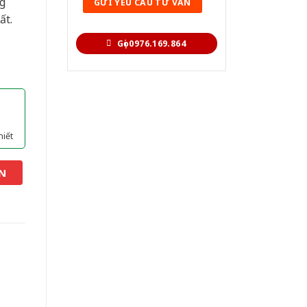
g
ất.
Gọi 0976.169.864
hiết
N