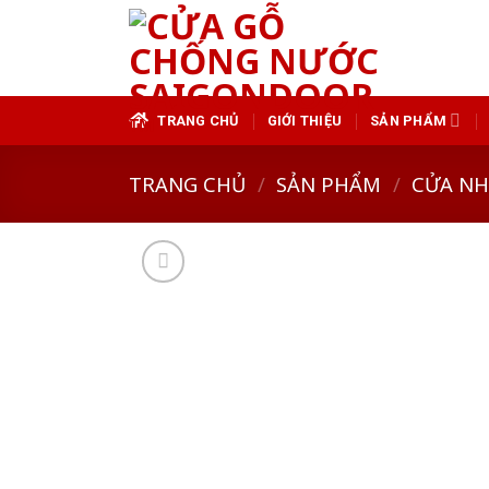
Skip
to
content
TRANG CHỦ
GIỚI THIỆU
SẢN PHẨM
TRANG CHỦ
/
SẢN PHẨM
/
CỬA N