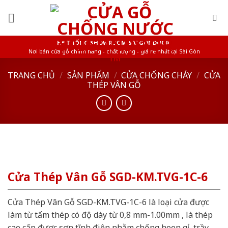
Skip
to
content
HỆ THỐNG SHOWROOM SAIGONDOOR
Nơi bán cửa gỗ chính hãng - chất lượng - giá rẻ nhất tại Sài Gòn
TRANG CHỦ
/
SẢN PHẨM
/
CỬA CHỐNG CHÁY
/
CỬA
THÉP VÂN GỖ
Cửa Thép Vân Gỗ SGD-KM.TVG-1C-6
Cửa Thép Vân Gỗ SGD-KM.TVG-1C-6 là loại cửa được
làm từ tấm thép có độ dày từ 0,8 mm-1.00mm , là thép
cao cấp được sơn tĩnh điện nhằm chống hoen gỉ, trầy