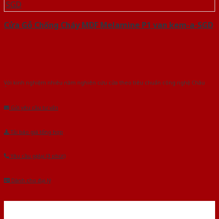
Cửa Gỗ Chống Cháy MDF Melamine P1 van kem-a-SGD
Với kinh nghiệm nhiêu năm nghiên cứu cửa theo tiêu chuẩn công nghệ Châu
Âu.Chúng tôi tự tin là nhà sản xuất & cung cấp hàng đầu tại Việt Nam!
Gửi yêu cầu tư vấn
Tải báo giá tổng hợp
Yêu cầu gọi lại (3 phút)
Dành cho đại lý