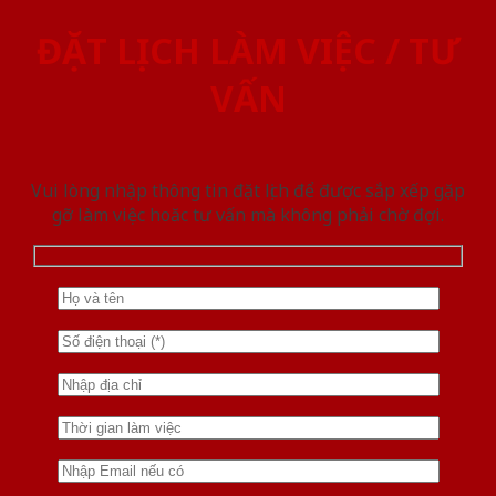
ĐẶT LỊCH LÀM VIỆC / TƯ
VẤN
Vui lòng nhập thông tin đặt lịch để được sắp xếp gặp
gỡ làm việc hoăc tư vấn mà không phải chờ đợi.