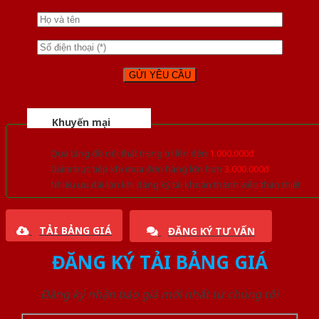
Khuyến mại
Quà tặng đồ nội thất trang trí lên đến
1.000.000đ
Giảm trực tiếp khi mua đơn hàng lớn hơn
3.000.000đ
Nhiều ưu đãi lớn khi đăng ký tài khoản thành viên thân thiết
TẢI BẢNG GIÁ
ĐĂNG KÝ TƯ VẤN
ĐĂNG KÝ TẢI BẢNG GIÁ
Đăng ký nhận báo giá mới nhất từ chúng tôi