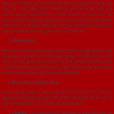
Nước sơn được xử lý photphat hóa, tẩy dầu mỡ và gỉ sét
trên bề mặt thép. Điều này giúp bảo đảm bề mặt cửa
luôn ở trong trạng thái tốt nhất. Tránh sự trầy xước và
cho tính thẩm mỹ cao. Màu sơn được xử lý tại phòng sơn
tĩnh điện, có nhiều màu sắc vân gỗ được lựa chọn phù
hợp cho nhiều không gian nội thất thiết kế.
Khung cửa
Khung cửa được làm bằng thép có khả năng chống cháy
được làm từ chất liệu thép cán nguội. Với độ dày từ 1,2
đến 1,5 mm giúp chịu lực tốt. Có khả năng bám chắc trên
tường và hạn chế tình trạng lỏng bản lề, xệ lệch cánh
cửa, cánh cửa được đóng mở em dễ dàng.
Ron cao su chống cháy
Joint chống cháy có tác dụng sẽ bít kín toàn bộ khe hở
giữa cánh và khung bao, khi nhiệt độ tăng nó sẽ nở ra
ngăn không cho lửa và khói thoát ra ngoài.
Phụ kiện:
Cửa thép vân gỗ
thường đi kèm với một số