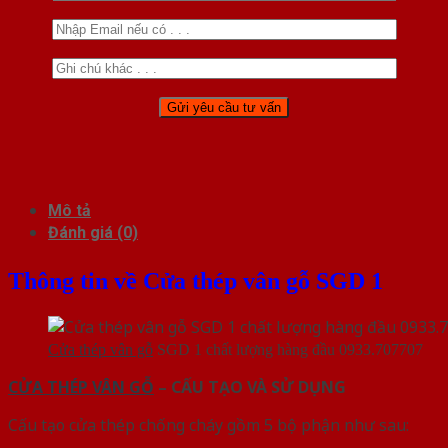
Mô tả
Đánh giá (0)
Thông tin về Cửa thép vân gỗ SGD 1
Cửa thép vân gỗ
SGD 1 chất lượng hàng đầu 0933.707707
CỬA THÉP VÂN GỖ
– CẤU TẠO VÀ SỬ DỤNG
Cấu tạo cửa thép chống cháy gồm 5 bộ phận như sau: