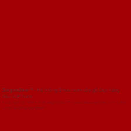
SaigonDoor™
- Hệ thống Showroom cửa gỗ đẹp hàng
đầu Việt Nam
Copyright ⓒ 2016 – 2026 SaigonDoor™ - www.bancuagodep.com | Đơn
vị chủ quản SaigonDoor