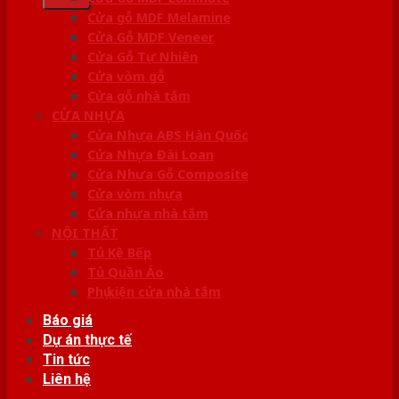
Cửa gỗ MDF Melamine
Cửa Gỗ MDF Veneer
Cửa Gỗ Tự Nhiên
Cửa vòm gỗ
Cửa gỗ nhà tắm
CỬA NHỰA
Cửa Nhựa ABS Hàn Quốc
Cửa Nhựa Đài Loan
Cửa Nhựa Gỗ Composite
Cửa vòm nhựa
Cửa nhựa nhà tắm
NỘI THẤT
Tủ Kệ Bếp
Tủ Quần Áo
Phụ kiện cửa nhà tắm
Báo giá
Dự án thực tế
Tin tức
Liên hệ