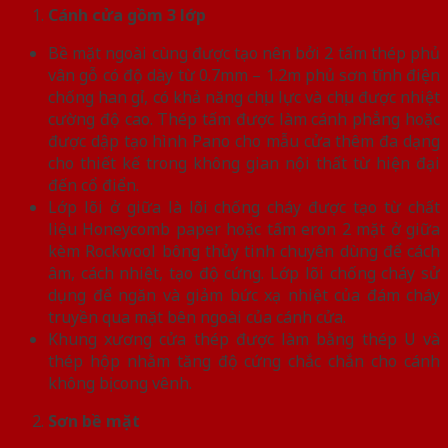
Cánh cửa
gồm 3 lớp
Bề mặt ngoài cùng được tạo nên bởi 2 tấm thép phủ
vân gỗ có độ dày từ 0.7mm – 1.2m phủ sơn tĩnh điện
chống han gỉ, có khả năng chịu lực và chịu được nhiệt
cường độ cao. Thép tấm được làm cánh phẳng hoặc
được dập tạo hình Pano cho mẫu cửa thêm đa dạng
cho thiết kế trong không gian nội thất từ hiện đại
đến cổ điển.
Lớp lõi ở giữa là lõi chống cháy được tạo từ chất
liệu Honeycomb paper hoặc tấm eron 2 mặt ở giữa
kèm Rockwool bông thủy tinh chuyên dùng để cách
âm, cách nhiệt, tạo độ cứng. Lớp lõi chống cháy sử
dụng để ngăn và giảm bức xạ nhiệt của đám cháy
truyền qua mặt bên ngoài của cánh cửa.
Khung xương cửa thép được làm bằng thép U và
thép hộp nhằm tăng độ cứng chắc chắn cho cánh
không bị cong vênh.
Sơn bề mặt