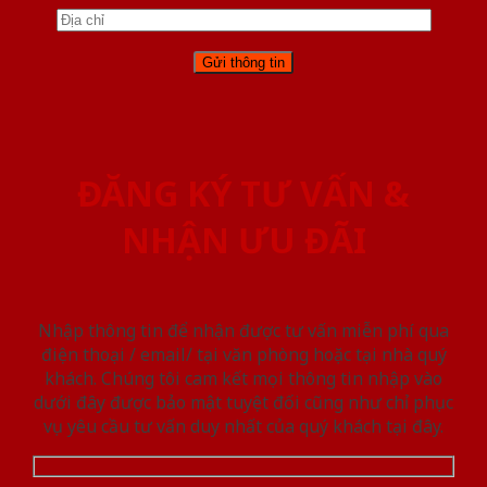
ĐĂNG KÝ TƯ VẤN &
NHẬN ƯU ĐÃI
Nhập thông tin để nhận được tư vấn miễn phí qua
điện thoại / email/ tại văn phòng hoặc tại nhà quý
khách. Chúng tôi cam kết mọi thông tin nhập vào
dưới đây được bảo mật tuyệt đối cũng như chỉ phục
vụ yêu cầu tư vấn duy nhất của quý khách tại đây.