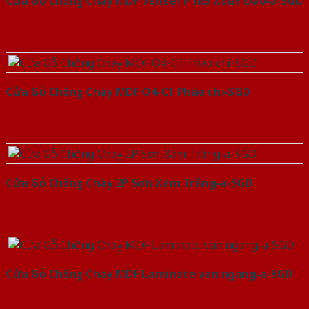
Cửa Gỗ Chống Cháy MDF Veneer P1R5 Xoan Đào-a-SGD
Cửa Gỗ Chống Cháy MDF O4-C1 Phào chi-SGD
Cửa Gỗ Chống Cháy 2P Sơn Xám Trắng-a-SGD
Cửa Gỗ Chống Cháy MDF Laminate van ngang-a-SGD