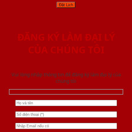
ĐĂNG KÝ LÀM ĐẠI LÝ
CỦA CHÚNG TÔI
Vui lòng nhập thông tin để đăng ký làm đại lý của
chúng tôi