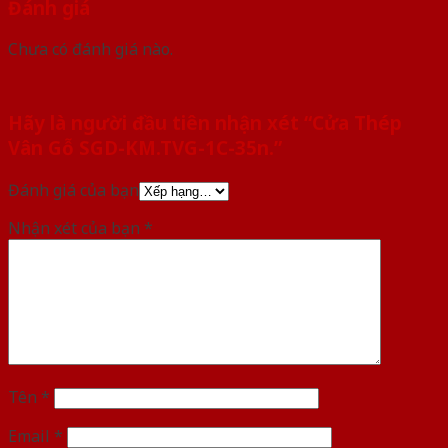
Đánh giá
Chưa có đánh giá nào.
Hãy là người đầu tiên nhận xét “Cửa Thép
Vân Gỗ SGD-KM.TVG-1C-35n.”
Đánh giá của bạn
Nhận xét của bạn
*
Tên
*
Email
*