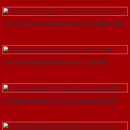
Cửa Gỗ Chống Cháy MDF Laminate P1R2 23029-a-SGD
Cửa Gỗ Chống Cháy MDF Veneer P1G1 Sồi-SGD
Cửa Thép Chống Cháy 2P dung 2 tay nam Cửa-SGD