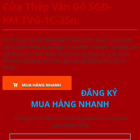
Cửa Thép Vân Gỗ SGD-
KM.TVG-1C-35n.
Cửa Thép Vân Gỗ SGD-KM.TVG-1C-35n. là loại cửa được
làm từ tấm thép có độ dày từ 0,8 mm-1.00mm , là thép cao
cấp được sơn tĩnh điện nhằm chống hoen gỉ, trầy xước.
Bề mặt cửa được phủ lớp giả vân gỗ giống như gỗ tự
nhiên
MUA HÀNG NHANH
ĐĂNG KÝ
MUA HÀNG NHANH
Chúng tôi sẽ liên lạc lại với quý khách trong thời
gian ngắn nhất