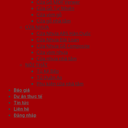
Cửa Gỗ MDF Veneer
Cửa Gỗ Tự Nhiên
Cửa vòm gỗ
Cửa gỗ nhà tắm
CỬA NHỰA
Cửa Nhựa ABS Hàn Quốc
Cửa Nhựa Đài Loan
Cửa Nhựa Gỗ Composite
Cửa vòm nhựa
Cửa nhựa nhà tắm
NỘI THẤT
Tủ Kệ Bếp
Tủ Quần Áo
Phụ kiện cửa nhà tắm
Báo giá
Dự án thực tế
Tin tức
Liên hệ
Đăng nhập