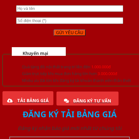
Khuyến mại
Quà tặng đồ nội thất trang trí lên đến
1.000.000đ
Giảm trực tiếp khi mua đơn hàng lớn hơn
3.000.000đ
Nhiều ưu đãi lớn khi đăng ký tài khoản thành viên thân thiết
TẢI BẢNG GIÁ
ĐĂNG KÝ TƯ VẤN
ĐĂNG KÝ TẢI BẢNG GIÁ
Đăng ký nhận báo giá mới nhất từ chúng tôi