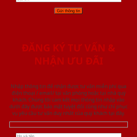
ĐĂNG KÝ TƯ VẤN &
NHẬN ƯU ĐÃI
Nhập thông tin để nhận được tư vấn miễn phí qua
điện thoại / email/ tại văn phòng hoặc tại nhà quý
khách. Chúng tôi cam kết mọi thông tin nhập vào
dưới đây được bảo mật tuyệt đối cũng như chỉ phục
vụ yêu cầu tư vấn duy nhất của quý khách tại đây.