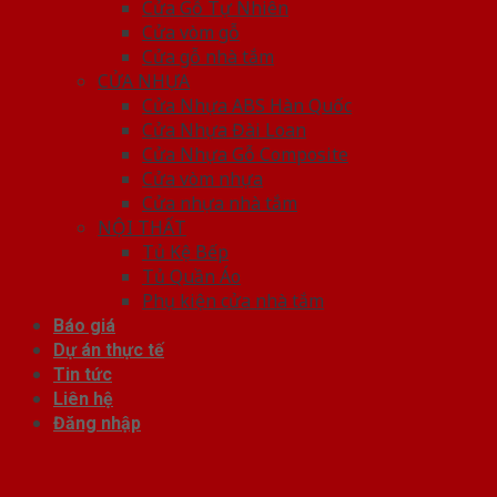
Cửa Gỗ Tự Nhiên
Cửa vòm gỗ
Cửa gỗ nhà tắm
CỬA NHỰA
Cửa Nhựa ABS Hàn Quốc
Cửa Nhựa Đài Loan
Cửa Nhựa Gỗ Composite
Cửa vòm nhựa
Cửa nhựa nhà tắm
NỘI THẤT
Tủ Kệ Bếp
Tủ Quần Áo
Phụ kiện cửa nhà tắm
Báo giá
Dự án thực tế
Tin tức
Liên hệ
Đăng nhập