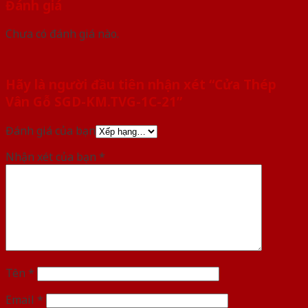
Đánh giá
Chưa có đánh giá nào.
Hãy là người đầu tiên nhận xét “Cửa Thép
Vân Gỗ SGD-KM.TVG-1C-21”
Đánh giá của bạn
Nhận xét của bạn
*
Tên
*
Email
*