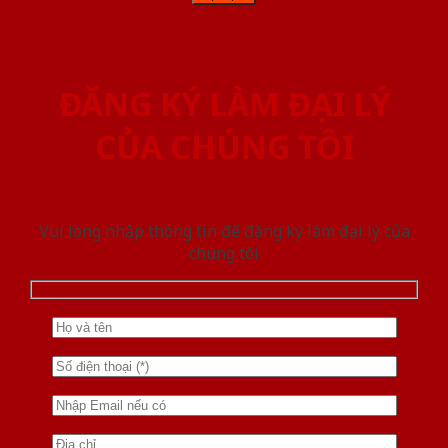
ĐĂNG KÝ LÀM ĐẠI LÝ
CỦA CHÚNG TÔI
Vui lòng nhập thông tin để đăng ký làm đại lý của
chúng tôi