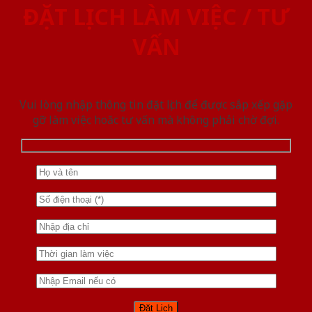
ĐẶT LỊCH LÀM VIỆC / TƯ
VẤN
Vui lòng nhập thông tin đặt lịch để được sắp xếp gặp
gỡ làm việc hoăc tư vấn mà không phải chờ đợi.