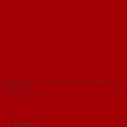
SaigonDoor™
- Hệ thống Showroom cửa gỗ đẹp hàng
đầu Việt Nam
Copyright ⓒ 2016 – 2026 SaigonDoor™ - www.bancuagodep.com | Đơn
vị chủ quản SaigonDoor
Tìm kiếm: