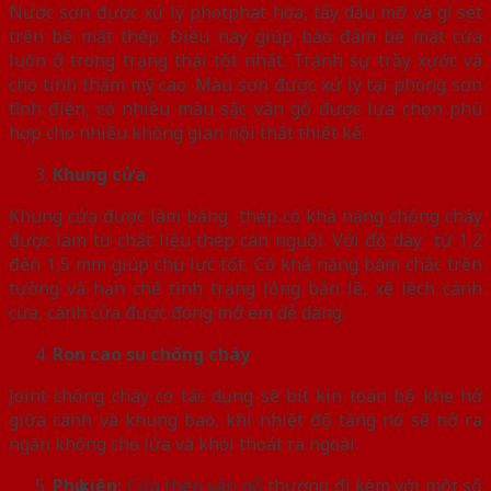
Nước sơn được xử lý photphat hóa, tẩy dầu mỡ và gỉ sét
trên bề mặt thép. Điều này giúp bảo đảm bề mặt cửa
luôn ở trong trạng thái tốt nhất. Tránh sự trầy xước và
cho tính thẩm mỹ cao. Màu sơn được xử lý tại phòng sơn
tĩnh điện, có nhiều màu sắc vân gỗ được lựa chọn phù
hợp cho nhiều không gian nội thất thiết kế.
Khung cửa
Khung cửa được làm bằng thép có khả năng chống cháy
được làm từ chất liệu thép cán nguội. Với độ dày từ 1,2
đến 1,5 mm giúp chịu lực tốt. Có khả năng bám chắc trên
tường và hạn chế tình trạng lỏng bản lề, xệ lệch cánh
cửa, cánh cửa được đóng mở em dễ dàng.
Ron cao su chống cháy
Joint chống cháy có tác dụng sẽ bít kín toàn bộ khe hở
giữa cánh và khung bao, khi nhiệt độ tăng nó sẽ nở ra
ngăn không cho lửa và khói thoát ra ngoài.
Phụ kiện:
Cửa thép vân gỗ
thường đi kèm với một số