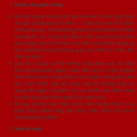
Cánh cửa
gồm 3 lớp
Bề mặt ngoài cùng được tạo nên bởi 2 tấm thép phủ
vân gỗ có độ dày từ 0.7mm – 1.2m phủ sơn tĩnh điện
chống han gỉ, có khả năng chịu lực và chịu được nhiệt
cường độ cao. Thép tấm được làm cánh phẳng hoặc
được dập tạo hình Pano cho mẫu cửa thêm đa dạng
cho thiết kế trong không gian nội thất từ hiện đại
đến cổ điển.
Lớp lõi ở giữa là lõi chống cháy được tạo từ chất
liệu Honeycomb paper hoặc tấm eron 2 mặt ở giữa
kèm Rockwool bông thủy tinh chuyên dùng để cách
âm, cách nhiệt, tạo độ cứng. Lớp lõi chống cháy sử
dụng để ngăn và giảm bức xạ nhiệt của đám cháy
truyền qua mặt bên ngoài của cánh cửa.
Khung xương cửa thép được làm bằng thép U và
thép hộp nhằm tăng độ cứng chắc chắn cho cánh
không bị cong vênh.
Sơn bề mặt