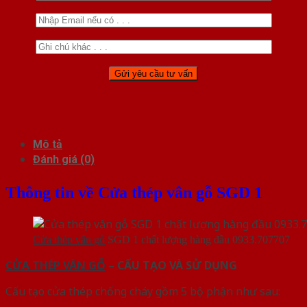
Mô tả
Đánh giá (0)
Thông tin về Cửa thép vân gỗ SGD 1
Cửa thép vân gỗ
SGD 1 chất lượng hàng đầu 0933.707707
CỬA THÉP VÂN GỖ
– CẤU TẠO VÀ SỬ DỤNG
Cấu tạo cửa thép chống cháy gồm 5 bộ phận như sau: