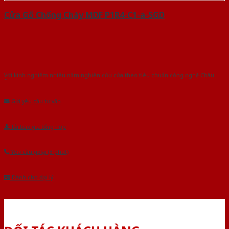
Cửa Gỗ Chống Cháy MDF P1R4-C1-a-SGD
Với kinh nghiệm nhiêu năm nghiên cứu cửa theo tiêu chuẩn công nghệ Châu
Âu.Chúng tôi tự tin là nhà sản xuất & cung cấp hàng đầu tại Việt Nam!
Gửi yêu cầu tư vấn
Tải báo giá tổng hợp
Yêu cầu gọi lại (3 phút)
Dành cho đại lý