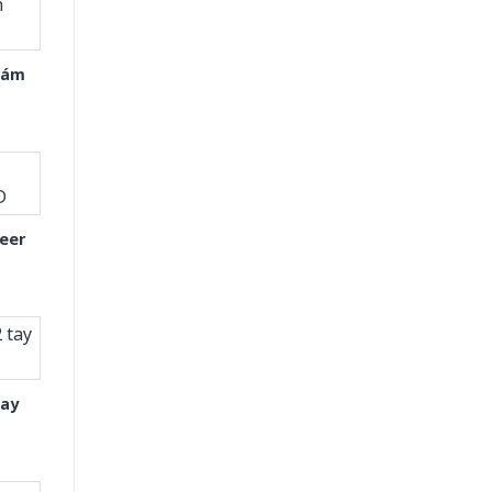
Xám
eer
tay