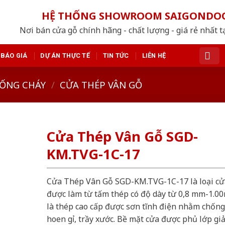
HỆ THỐNG SHOWROOM SAIGONDO
Nơi bán cửa gỗ chính hãng - chất lượng - giá rẻ nhất t
BÁO GIÁ
DỰ ÁN THỰC TẾ
TIN TỨC
LIÊN HỆ
ỐNG CHÁY
/
CỬA THÉP VÂN GỖ
Cửa Thép Vân Gỗ SGD-
KM.TVG-1C-17
Cửa Thép Vân Gỗ SGD-KM.TVG-1C-17 là loại cử
được làm từ tấm thép có độ dày từ 0,8 mm-1.0
là thép cao cấp được sơn tĩnh điện nhằm chống
hoen gỉ, trầy xước. Bề mặt cửa được phủ lớp gi