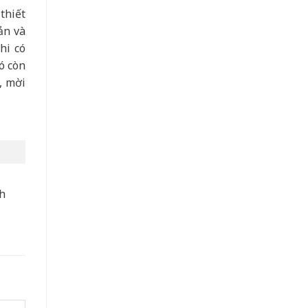
thiết
ản và
hi có
ó còn
, mời
nh