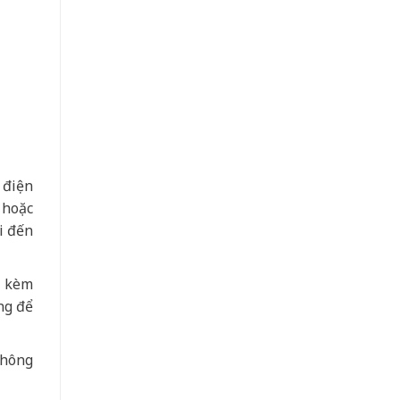
 điện
 hoặc
i đến
a kèm
ng để
không