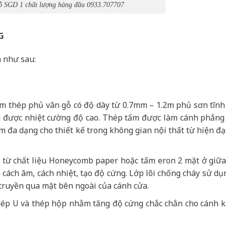
ỗ
SGD 1 chất lượng hàng đầu 0933.707707
G
 như sau:
ấm thép phủ vân gỗ có độ dày từ 0.7mm – 1.2m phủ sơn tĩnh
hịu được nhiệt cường độ cao. Thép tấm được làm cánh phẳng
 đa dạng cho thiết kế trong không gian nội thất từ hiện đạ
ạo từ chất liệu Honeycomb paper hoặc tấm eron 2 mặt ở giữ
cách âm, cách nhiệt, tạo độ cứng. Lớp lõi chống cháy sử dụ
truyền qua mặt bên ngoài của cánh cửa.
ép U và thép hộp nhằm tăng độ cứng chắc chắn cho cánh 