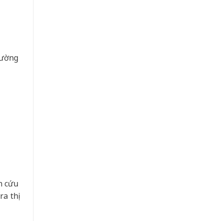
cường
n cứu
a thị