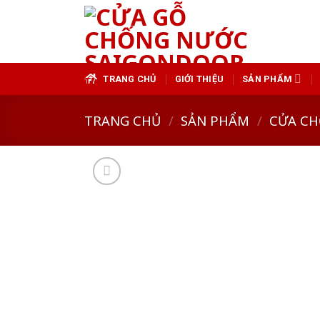
Skip
to
content
TRANG CHỦ
GIỚI THIỆU
SẢN PHẨM
TRANG CHỦ
/
SẢN PHẨM
/
CỬA CH