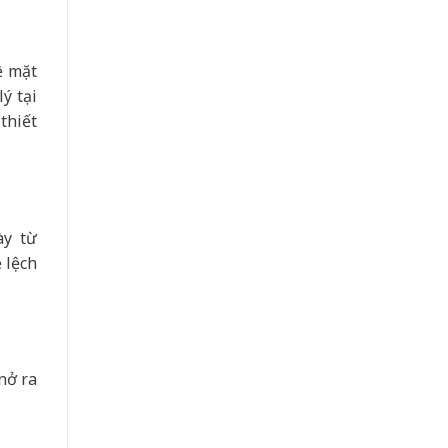
ề mặt
ý tại
thiết
ày từ
 lệch
nở ra