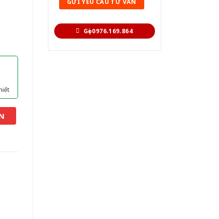
Gọi 0976.169.864
hiết
N