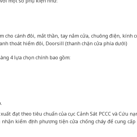
với một số phụ kiện như:
âm cho cánh đôi, mắt thần, tay nắm cửa, chuông điện, kính 
anh thoát hiểm đôi, Doorsill (thanh chặn cửa phía dưới)
àng 4 lựa chọn chính bao gồm:
.
 xuất đạt theo tiêu chuẩn của cục Cảnh Sát PCCC và Cứu nạ
 nhận kiểm định phương tiện cửa chống cháy để cung cấp r