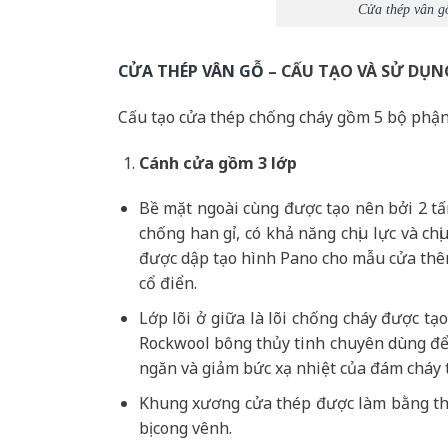
Cửa thép vân g
CỬA THÉP VÂN GỖ
– CẤU TẠO VÀ SỬ DỤN
Cấu tạo cửa thép chống cháy gồm 5 bộ phận
Cánh cửa
gồm 3 lớp
Bề mặt ngoài cùng được tạo nên bởi 2 t
chống han gỉ, có khả năng chịu lực và c
được dập tạo hình Pano cho mẫu cửa thêm
cổ điển.
Lớp lõi ở giữa là lõi chống cháy được t
Rockwool bông thủy tinh chuyên dùng để 
ngăn và giảm bức xạ nhiệt của đám cháy 
Khung xương cửa thép được làm bằng th
bị cong vênh.