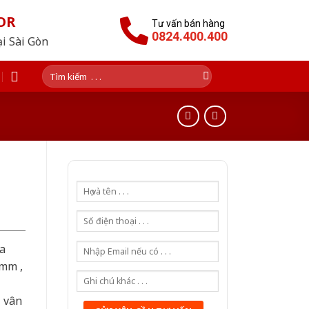
OR
Tư vấn bán hàng
0824.400.400
ại Sài Gòn
Tìm
kiếm:
a
0mm ,
ả vân