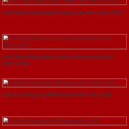
Cửa Thép Chống Cháy 2P dung 2 tay nam Cửa-a-SGD
Cửa Thép Chống Cháy 1 canh o kinh thanh thoat
hiem-a-SGD
Cửa Gỗ Chống Cháy MDF Veneer P1G1 Sồi-a-SGD