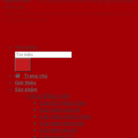
SaigonDoor™
- Hệ thống Showroom cửa gỗ đẹp hàng đầu
Việt Nam
Copyright ⓒ 2016 – 2026 SaigonDoor™ - www.bancuagodep.com | Đơn
vị chủ quản SaigonDoor
Tìm kiếm:
Trang chủ
Giới thiệu
Sản phẩm
CỬA CHỐNG CHÁY
Cửa Gỗ Chống Cháy
Cửa nhôm vân gỗ
Cửa Thép Chống Cháy
Cửa thép Hàn Quốc
Cửa thép vân gỗ
Cửa vân gỗ 5D