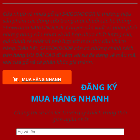
Cửa nhựa và nhựa gỗ tại SAIGONDOOR là thương hiệu
sản phẩm các dòng cửa trong một chuỗi các hệ thống
Showroom SAIGONDOOR. Chuyên sản xuất và phân phối
những dòng cửa nhựa và hỗ hợp nhựa chất lượng cao,
giá thành rẻ nhất và phù hợp với mọi nhu cầu khách
hàng. Trên hết, SAIGONDOOR còn có những chính sách
bán hàng ƯU ĐÃI CAO đi kèm với sự đa dạng về mẫu mã,
loại cửa gỗ và cả phân khúc giá thành.
MUA HÀNG NHANH
ĐĂNG KÝ
MUA HÀNG NHANH
Chúng tôi sẽ liên lạc lại với quý khách trong thời
gian ngắn nhất