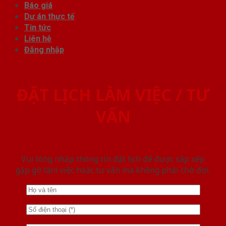
Báo giá
Dự án thực tế
Tin tức
Liên hệ
Đăng nhập
ĐẶT LỊCH LÀM VIỆC / TƯ
VẤN
Vui lòng nhập thông tin đặt lịch để được sắp xếp
gặp gỡ làm việc hoăc tư vấn mà không phải chờ đợi.