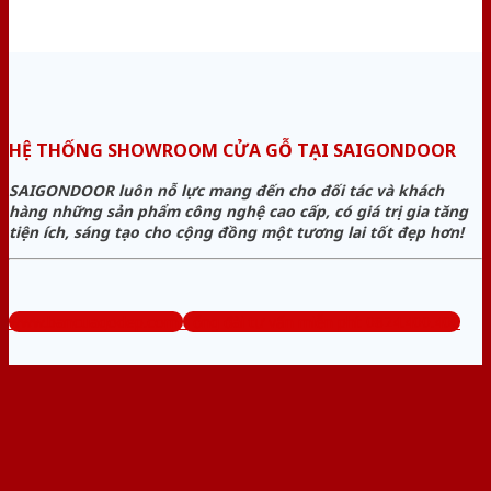
HỆ THỐNG SHOWROOM CỬA GỖ TẠI SAIGONDOOR
SAIGONDOOR luôn nỗ lực mang đến cho đối tác và khách
hàng những sản phẩm công nghệ cao cấp, có giá trị gia tăng
tiện ích, sáng tạo cho cộng đồng một tương lai tốt đẹp hơn!
www.bancuagodep.com
Tổng đài tư vấn miễn phí: 0824.400.400