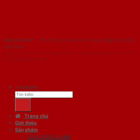
SaigonDoor™
- Hệ thống Showroom cửa gỗ đẹp hàng đầu
Việt Nam
Copyright ⓒ 2016 – 2026 SaigonDoor™ - www.bancuagodep.com | Đơn
vị chủ quản SaigonDoor
Tìm kiếm:
Trang chủ
Giới thiệu
Sản phẩm
CỬA CHỐNG CHÁY