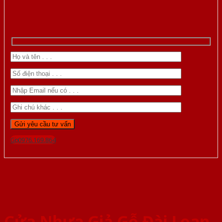
Gọi 0976.169.864
Cửa Nhựa Giả Gỗ Đài Loan