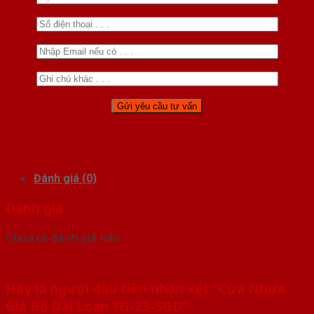
Đánh giá (0)
Đánh giá
Chưa có đánh giá nào.
Hãy là người đầu tiên nhận xét “Cửa Nhựa
Giả Gỗ Đài Loan YG-23-SGD”