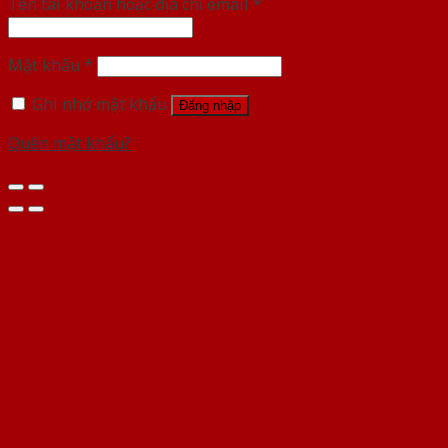
Tên tài khoản hoặc địa chỉ email
*
Mật khẩu
*
Ghi nhớ mật khẩu
Đăng nhập
Quên mật khẩu?