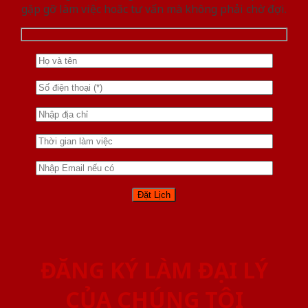
gặp gỡ làm việc hoăc tư vấn mà không phải chờ đợi.
ĐĂNG KÝ LÀM ĐẠI LÝ
CỦA CHÚNG TÔI