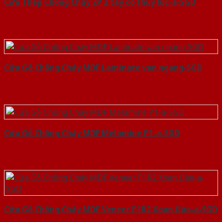
Cửa Thép Chống Cháy 2P 2 tay co thuy luc-a-SGD
Cửa Gỗ Chống Cháy MDF Laminate van ngang-SGD
Cửa Gỗ Chống Cháy MDF Melamine P1-a-SGD
Cửa Gỗ Chống Cháy MDF Veneer P1R2 Xoan Đào-a-SGD