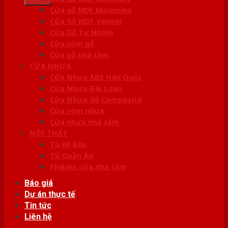
Cửa gỗ MDF Melamine
Cửa Gỗ MDF Veneer
Cửa Gỗ Tự Nhiên
Cửa vòm gỗ
Cửa gỗ nhà tắm
CỬA NHỰA
Cửa Nhựa ABS Hàn Quốc
Cửa Nhựa Đài Loan
Cửa Nhựa Gỗ Composite
Cửa vòm nhựa
Cửa nhựa nhà tắm
NỘI THẤT
Tủ Kệ Bếp
Tủ Quần Áo
Phụ kiện cửa nhà tắm
Báo giá
Dự án thực tế
Tin tức
Liên hệ