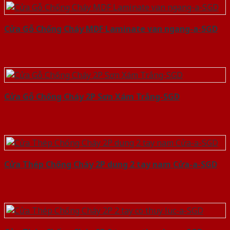
Cửa Gỗ Chống Cháy MDF Laminate van ngang-a-SGD
Cửa Gỗ Chống Cháy 2P Sơn Xám Trắng-SGD
Cửa Thép Chống Cháy 2P dung 2 tay nam Cửa-a-SGD