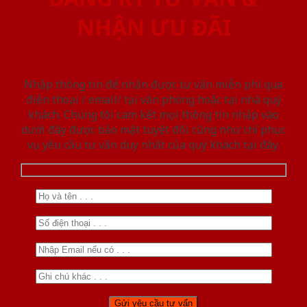
NHẬN ƯU ĐÃI
Nhập thông tin để nhận được tư vấn miễn phí qua
điện thoại / email/ tại văn phòng hoặc tại nhà quý
khách. Chúng tôi cam kết mọi thông tin nhập vào
dưới đây được bảo mật tuyệt đối cũng như chỉ phục
vụ yêu cầu tư vấn duy nhất của quý khách tại đây.