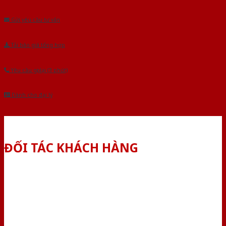
Âu.Chúng tôi tự tin là nhà sản xuất & cung cấp hàng đầu tại Việt Nam!
Gửi yêu cầu tư vấn
Tải báo giá tổng hợp
Yêu cầu gọi lại (3 phút)
Dành cho đại lý
ĐỐI TÁC KHÁCH HÀNG