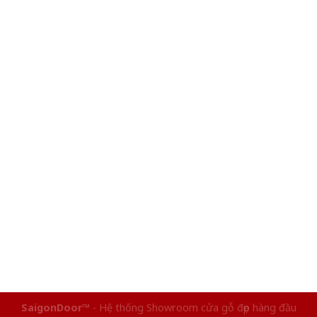
SaigonDoor™
- Hệ thống Showroom cửa gỗ đẹp hàng đầu