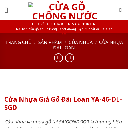
Skip
to
content
HỆ THỐNG SHOWROOM SAIGONDOOR
Nơi bán cửa gỗ chính hãng - chất lượng - giá rẻ nhất tại Sài Gòn
TRANG CHỦ
/
SẢN PHẨM
/
CỬA NHỰA
/
CỬA NHỰA
ĐÀI LOAN
Cửa Nhựa Giả Gỗ Đài Loan YA-46-DL-
SGD
Cửa nhựa và nhựa gỗ tại SAIGONDOOR là thương hiệu