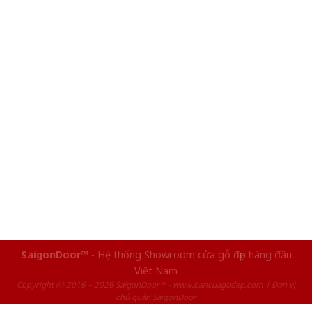
SaigonDoor™
- Hệ thống Showroom cửa gỗ đẹp hàng đầu
Việt Nam
Copyright ⓒ 2016 – 2026 SaigonDoor™ - www.bancuagodep.com | Đơn vị
chủ quản SaigonDoor