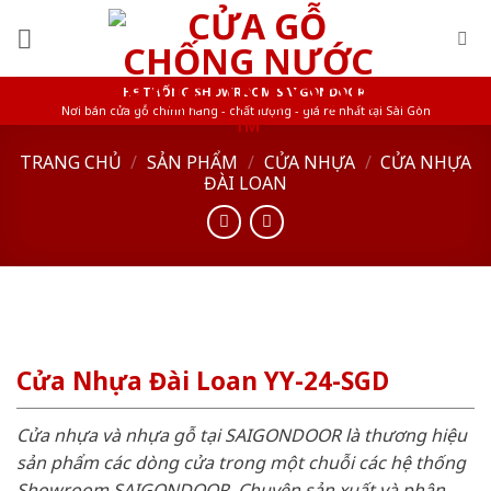
Skip
to
content
HỆ THỐNG SHOWROOM SAIGONDOOR
Nơi bán cửa gỗ chính hãng - chất lượng - giá rẻ nhất tại Sài Gòn
TRANG CHỦ
/
SẢN PHẨM
/
CỬA NHỰA
/
CỬA NHỰA
ĐÀI LOAN
Cửa Nhựa Đài Loan YY-24-SGD
Cửa nhựa và nhựa gỗ tại SAIGONDOOR là thương hiệu
sản phẩm các dòng cửa trong một chuỗi các hệ thống
Showroom SAIGONDOOR. Chuyên sản xuất và phân