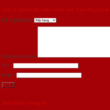
Hãy là người đầu tiên nhận xét “Cửa Nhựa Đà
Đánh giá của bạn
Nhận xét của bạn
*
Tên
*
Email
*
Sản phẩm tương tự