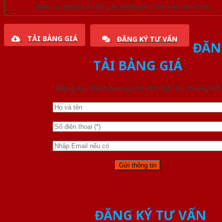
Nhiều ưu đãi lớn khi đăng ký tài khoản thành viên thân thiết
TẢI BẢNG GIÁ
ĐĂNG KÝ TƯ VẤN
ĐĂN
TẢI BẢNG GIÁ
Đăng ký nhận báo giá mới nhất từ chúng tôi
ĐĂNG KÝ TƯ VẤN