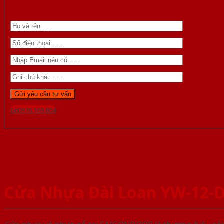
Gọi 0976.169.864
Cửa Nhựa Đài Loan YW-12-