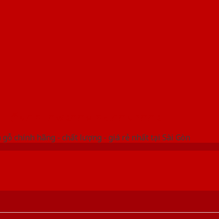
 THỐNG SHOWROOM SAIGONDOOR
gỗ chính hãng - chất lượng - giá rẻ nhất tại Sài Gòn