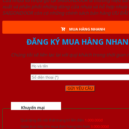
Cửa nhựa và nhựa gỗ tại SAIGONDOOR là thương hiệu s
xuất và phân phối những dòng cửa nhựa và hỗ hợp nhựa ch
SAIGONDOOR còn có những chính sách bán hàng ƯU ĐÃI CAO
MUA HÀNG NHANH
ĐĂNG KÝ MUA HÀNG NHAN
Chúng tôi sẽ liên lạc lại với quý khách trong thời gian
Khuyến mại
Quà tặng đồ nội thất trang trí lên đến
1.000.000đ
Giảm trực tiếp khi mua đơn hàng lớn hơn
3.000.000đ