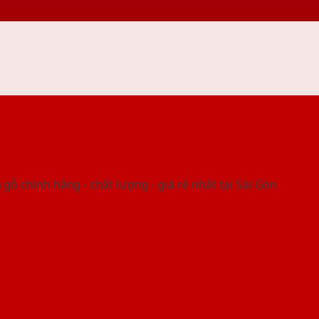
 THỐNG SHOWROOM SAIGONDOOR
gỗ chính hãng - chất lượng - giá rẻ nhất tại Sài Gòn