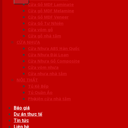
Cửa Gỗ MDF Laminate
Cửa gỗ MDF Melamine
Cửa Gỗ MDF Veneer
Cửa Gỗ Tự Nhiên
Cửa vòm gỗ
Cửa gỗ nhà tắm
CỬA NHỰA
Cửa Nhựa ABS Hàn Quốc
Cửa Nhựa Đài Loan
Cửa Nhựa Gỗ Composite
Cửa vòm nhựa
Cửa nhựa nhà tắm
NỘI THẤT
Tủ Kệ Bếp
Tủ Quần Áo
Phụ kiện cửa nhà tắm
Báo giá
Dự án thực tế
Tin tức
Liên hệ