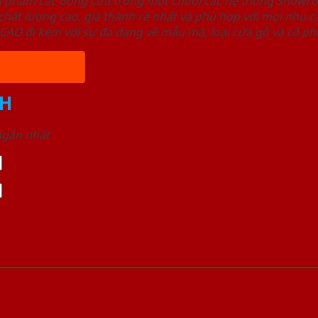
ản phẩm các dòng cửa trong một chuỗi các hệ thống Sho
ất lượng cao, giá thành rẻ nhất và phù hợp với mọi nhu cầ
 đi kèm với sự đa dạng về mẫu mã, loại cửa gỗ và cả phâ
H
 ngắn nhất