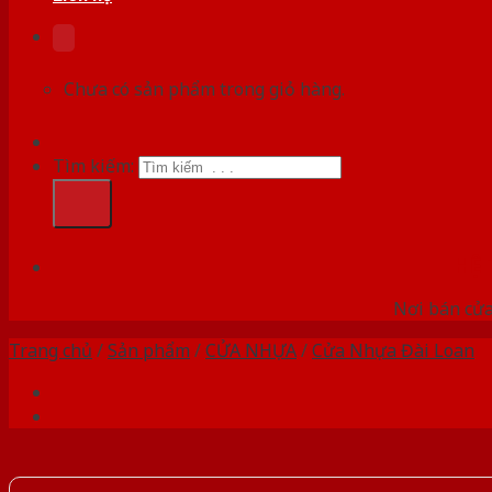
Chưa có sản phẩm trong giỏ hàng.
Tìm kiếm:
HỆ
Nơi bán cửa 
Trang chủ
/
Sản phẩm
/
CỬA NHỰA
/
Cửa Nhựa Đài Loan