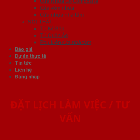
Cửa Nhựa Gỗ Composite
Cửa vòm nhựa
Cửa nhựa nhà tắm
NỘI THẤT
Tủ Kệ Bếp
Tủ Quần Áo
Phụ kiện cửa nhà tắm
Báo giá
Dự án thực tế
Tin tức
Liên hệ
Đăng nhập
ĐẶT LỊCH LÀM VIỆC / TƯ
VẤN