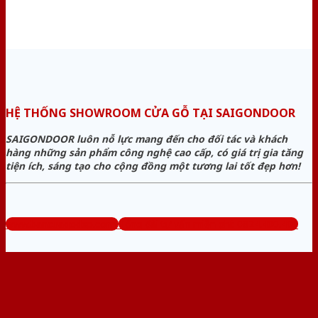
HỆ THỐNG SHOWROOM CỬA GỖ TẠI SAIGONDOOR
SAIGONDOOR luôn nỗ lực mang đến cho đối tác và khách
hàng những sản phẩm công nghệ cao cấp, có giá trị gia tăng
tiện ích, sáng tạo cho cộng đồng một tương lai tốt đẹp hơn!
www.bancuagodep.com
Tổng đài tư vấn miễn phí: 0824.400.400