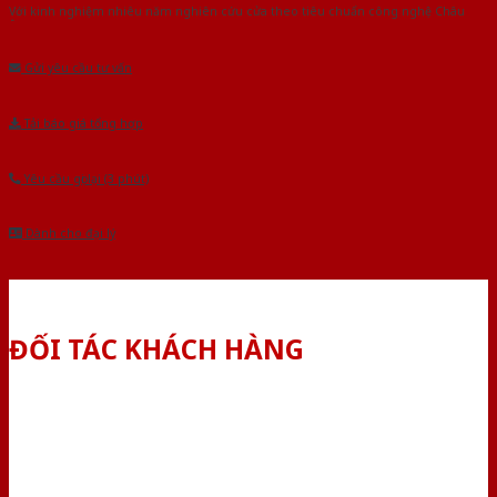
Với kinh nghiệm nhiêu năm nghiên cứu cửa theo tiêu chuẩn công nghệ Châu
Âu.Chúng tôi tự tin là nhà sản xuất & cung cấp hàng đầu tại Việt Nam!
Gửi yêu cầu tư vấn
Tải báo giá tổng hợp
Yêu cầu gọi lại (3 phút)
Dành cho đại lý
ĐỐI TÁC KHÁCH HÀNG