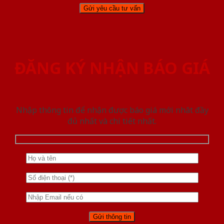
ĐĂNG KÝ NHẬN BÁO GIÁ
Nhập thông tin để nhận được báo giá mới nhât đầy
đủ nhất và chi tiết nhất.