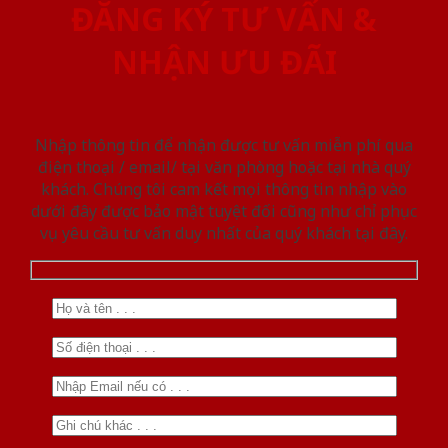
ĐĂNG KÝ TƯ VẤN &
NHẬN ƯU ĐÃI
Nhập thông tin để nhận được tư vấn miễn phí qua
điện thoại / email/ tại văn phòng hoặc tại nhà quý
khách. Chúng tôi cam kết mọi thông tin nhập vào
dưới đây được bảo mật tuyệt đối cũng như chỉ phục
vụ yêu cầu tư vấn duy nhất của quý khách tại đây.