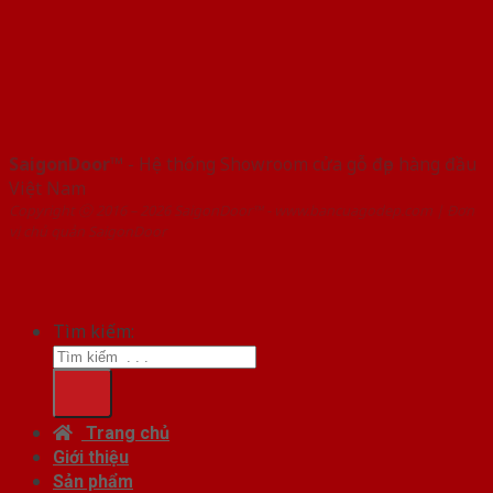
SaigonDoor™
- Hệ thống Showroom cửa gỗ đẹp hàng đầu
Việt Nam
Copyright ⓒ 2016 – 2026 SaigonDoor™ - www.bancuagodep.com | Đơn
vị chủ quản SaigonDoor
Tìm kiếm:
Trang chủ
Giới thiệu
Sản phẩm