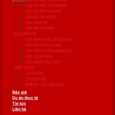
Cửa gỗ MDF Melamine
Cửa Gỗ MDF Veneer
Cửa Gỗ Tự Nhiên
Cửa vòm gỗ
Cửa gỗ nhà tắm
CỬA NHỰA
Cửa Nhựa ABS Hàn Quốc
Cửa Nhựa Đài Loan
Cửa Nhựa Gỗ Composite
Cửa vòm nhựa
Cửa nhựa nhà tắm
NỘI THẤT
Tủ Kệ Bếp
Tủ Quần Áo
Phụ kiện cửa nhà tắm
Báo giá
Dự án thực tế
Tin tức
Liên hệ