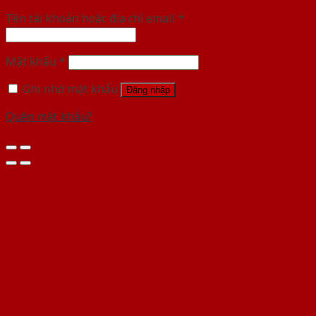
Tên tài khoản hoặc địa chỉ email
*
Mật khẩu
*
Ghi nhớ mật khẩu
Đăng nhập
Quên mật khẩu?