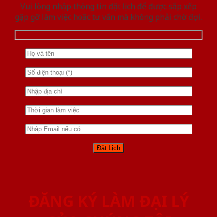
Vui lòng nhập thông tin đặt lịch để được sắp xếp
gặp gỡ làm việc hoăc tư vấn mà không phải chờ đợi.
ĐĂNG KÝ LÀM ĐẠI LÝ