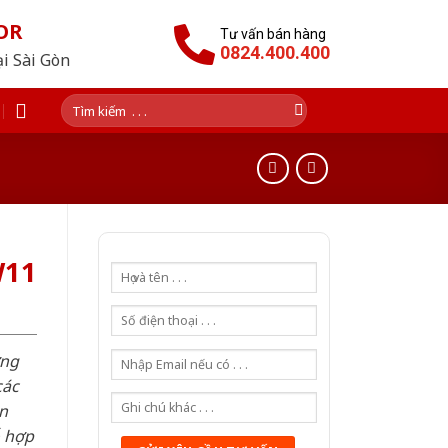
OR
Tư vấn bán hàng
0824.400.400
ại Sài Gòn
Tìm
kiếm:
W11
ơng
các
n
ỗ hợp