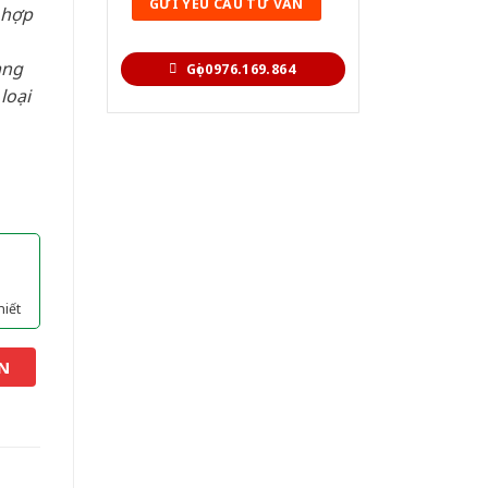
 hợp
àng
Gọi 0976.169.864
loại
hiết
N