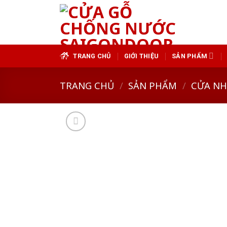
Skip
to
content
TRANG CHỦ
GIỚI THIỆU
SẢN PHẨM
TRANG CHỦ
/
SẢN PHẨM
/
CỬA N