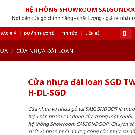
HỆ THỐNG SHOWROOM SAIGONDO
Nơi bán cửa gỗ chính hãng - chất lượng - giá rẻ nhất t
BÁO GIÁ
DỰ ÁN THỰC TẾ
TIN TỨC
LIÊN HỆ
HỰA
/
CỬA NHỰA ĐÀI LOAN
Cửa nhựa đài loan SGD T
H-DL-SGD
Cửa nhựa và nhựa gỗ tại SAIGONDOOR là thư
hiệu sản phẩm các dòng cửa trong một chuỗi 
hệ thống Showroom SAIGONDOOR. Chuyên sả
xuất và phân phối những dòng cửa nhựa và h