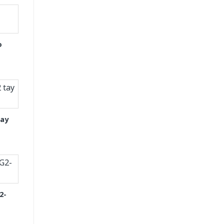
o
tay
2-