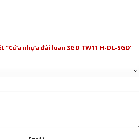
xét “Cửa nhựa đài loan SGD TW11 H-DL-SGD”
Email
*