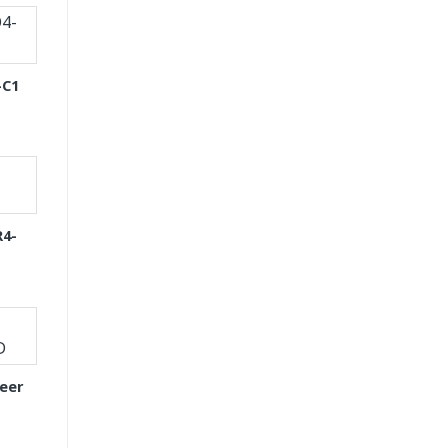
-C1
R4-
eer