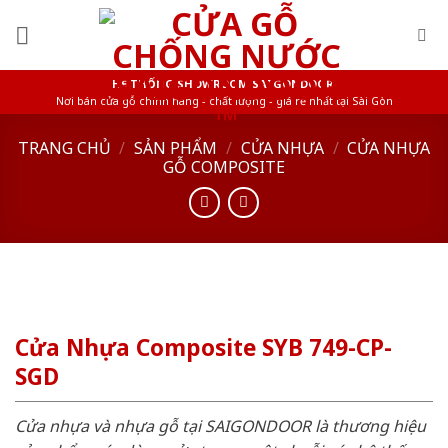
Skip
to
content
HỆ THỐNG SHOWROOM SAIGONDOOR
Nơi bán cửa gỗ chính hãng - chất lượng - giá rẻ nhất tại Sài Gòn
TRANG CHỦ
/
SẢN PHẨM
/
CỬA NHỰA
/
CỬA NHỰA
GỖ COMPOSITE
Cửa Nhựa Composite SYB 749-CP-
SGD
Cửa nhựa và nhựa gỗ tại SAIGONDOOR là thương hiệu