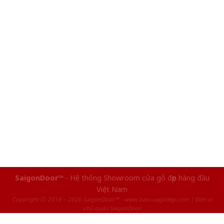
SaigonDoor™
- Hệ thống Showroom cửa gỗ đẹp hàng đầu
Việt Nam
Copyright ⓒ 2016 – 2026 SaigonDoor™ - www.bancuagodep.com | Đơn vị
chủ quản SaigonDoor