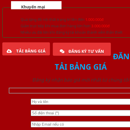
Khuyến mại
Quà tặng đồ nội thất trang trí lên đến
1.000.000đ
Giảm trực tiếp khi mua đơn hàng lớn hơn
3.000.000đ
Nhiều ưu đãi lớn khi đăng ký tài khoản thành viên thân thiết
TẢI BẢNG GIÁ
ĐĂNG KÝ TƯ VẤN
ĐĂN
TẢI BẢNG GIÁ
Đăng ký nhận báo giá mới nhất từ chúng tôi