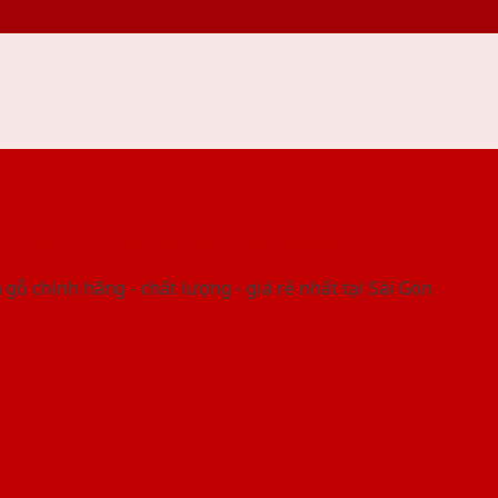
 THỐNG SHOWROOM SAIGONDOOR
gỗ chính hãng - chất lượng - giá rẻ nhất tại Sài Gòn