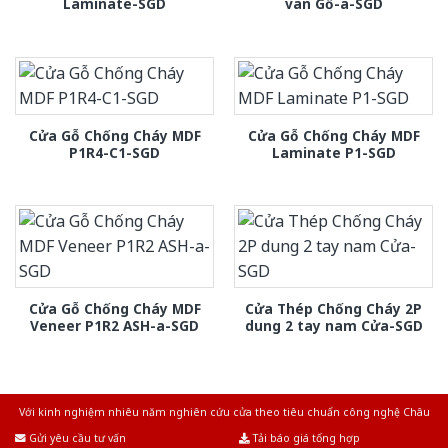
Laminate-SGD
van Gỗ-a-SGD
Cửa Gỗ Chống Cháy MDF
Cửa Gỗ Chống Cháy MDF
P1R4-C1-SGD
Laminate P1-SGD
Cửa Gỗ Chống Cháy MDF
Cửa Thép Chống Cháy 2P
Veneer P1R2 ASH-a-SGD
dung 2 tay nam Cửa-SGD
Với kinh nghiệm nhiêu năm nghiên cứu cửa theo tiêu chuẩn công nghệ Châu
Âu.Chúng tôi tự tin là nhà sản xuất & cung cấp hàng đầu tại Việt Nam!
Gửi yêu cầu tư vấn
Tải báo giá tổng hợp