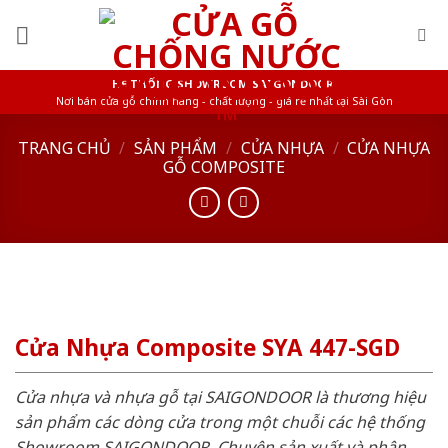
Skip
to
content
HỆ THỐNG SHOWROOM SAIGONDOOR
Nơi bán cửa gỗ chính hãng - chất lượng - giá rẻ nhất tại Sài Gòn
TRANG CHỦ
/
SẢN PHẨM
/
CỬA NHỰA
/
CỬA NHỰA
GỖ COMPOSITE
Cửa Nhựa Composite SYA 447-SGD
Cửa nhựa và nhựa gỗ tại SAIGONDOOR là thương hiệu
sản phẩm các dòng cửa trong một chuỗi các hệ thống
Showroom SAIGONDOOR. Chuyên sản xuất và phân