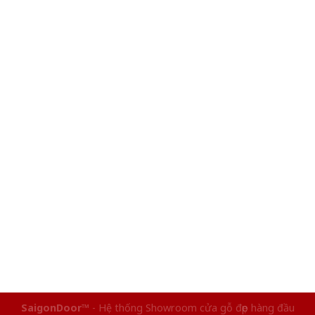
SaigonDoor™
- Hệ thống Showroom cửa gỗ đẹp hàng đầu