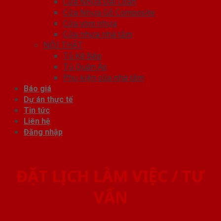
Cửa Nhựa Đài Loan
Cửa Nhựa Gỗ Composite
Cửa vòm nhựa
Cửa nhựa nhà tắm
NỘI THẤT
Tủ Kệ Bếp
Tủ Quần Áo
Phụ kiện cửa nhà tắm
Báo giá
Dự án thực tế
Tin tức
Liên hệ
Đăng nhập
ĐẶT LỊCH LÀM VIỆC / TƯ
VẤN