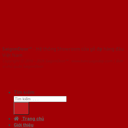
SaigonDoor™
- Hệ thống Showroom cửa gỗ đẹp hàng đầu
Việt Nam
Copyright ⓒ 2016 – 2026 SaigonDoor™ - www.bancuagodep.com | Đơn
vị chủ quản SaigonDoor
Tìm kiếm:
Trang chủ
Giới thiệu