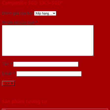
Composite SGD 33CS-SGD”
Đánh giá của bạn
Nhận xét của bạn
*
Tên
*
Email
*
Sản phẩm tương tự