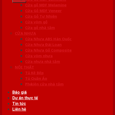
Cửa gỗ MDF Melamine
Cửa Gỗ MDF Veneer
Cửa Gỗ Tự Nhiên
Cửa vòm gỗ
Cửa gỗ nhà tắm
CỬA NHỰA
Cửa Nhựa ABS Hàn Quốc
Cửa Nhựa Đài Loan
Cửa Nhựa Gỗ Composite
Cửa vòm nhựa
Cửa nhựa nhà tắm
NỘI THẤT
Tủ Kệ Bếp
Tủ Quần Áo
Phụ kiện cửa nhà tắm
Báo giá
Dự án thực tế
Tin tức
Liên hệ