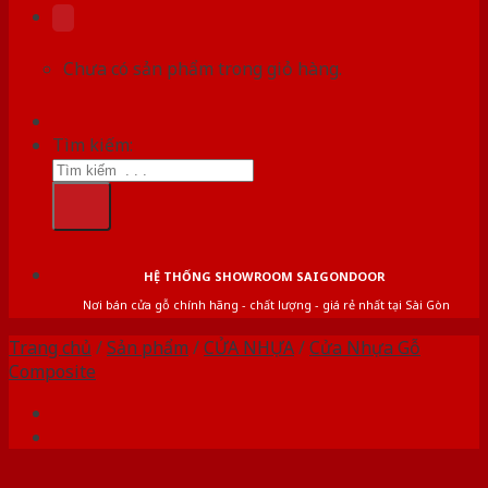
Chưa có sản phẩm trong giỏ hàng.
Tìm kiếm:
HỆ THỐNG SHOWROOM SAIGONDOOR
Nơi bán cửa gỗ chính hãng - chất lượng - giá rẻ nhất tại Sài Gòn
Trang chủ
/
Sản phẩm
/
CỬA NHỰA
/
Cửa Nhựa Gỗ
Composite