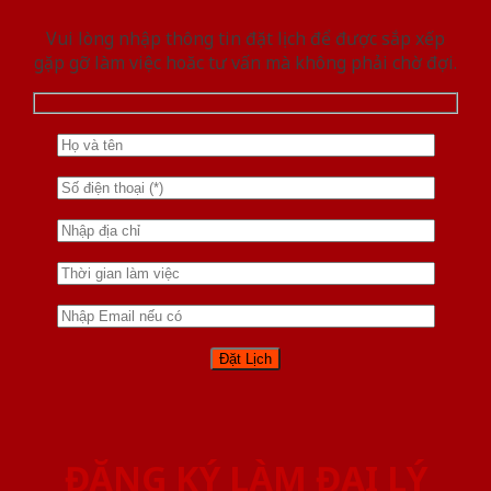
Vui lòng nhập thông tin đặt lịch để được sắp xếp
gặp gỡ làm việc hoăc tư vấn mà không phải chờ đợi.
ĐĂNG KÝ LÀM ĐẠI LÝ