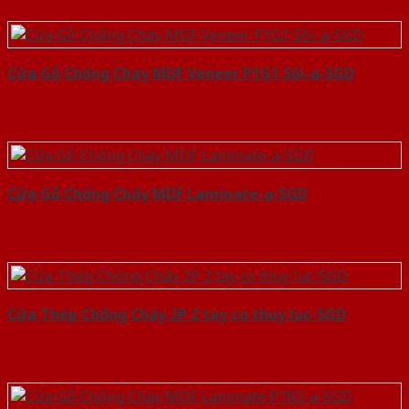
Cửa Gỗ Chống Cháy MDF Veneer P1G1 Sồi-a-SGD
Cửa Gỗ Chống Cháy MDF Laminate-a-SGD
Cửa Thép Chống Cháy 2P 2 tay co thuy luc-SGD