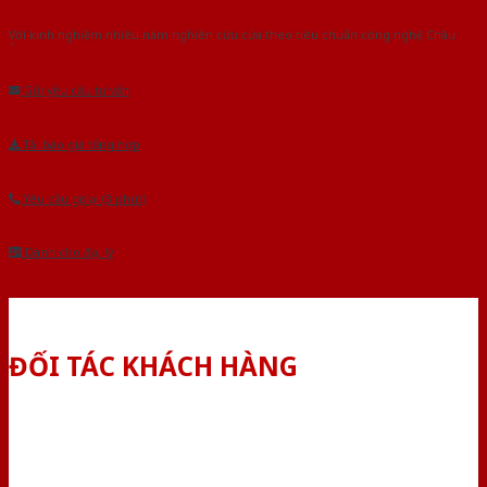
Với kinh nghiệm nhiêu năm nghiên cứu cửa theo tiêu chuẩn công nghệ Châu
Âu.Chúng tôi tự tin là nhà sản xuất & cung cấp hàng đầu tại Việt Nam!
Gửi yêu cầu tư vấn
Tải báo giá tổng hợp
Yêu cầu gọi lại (3 phút)
Dành cho đại lý
ĐỐI TÁC KHÁCH HÀNG