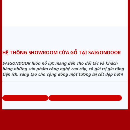
HỆ THỐNG SHOWROOM CỬA GỖ TẠI SAIGONDOOR
SAIGONDOOR luôn nỗ lực mang đến cho đối tác và khách
hàng những sản phẩm công nghệ cao cấp, có giá trị gia tăng
tiện ích, sáng tạo cho cộng đồng một tương lai tốt đẹp hơn!
www.bancuagodep.com
Tổng đài tư vấn miễn phí: 0824.400.400