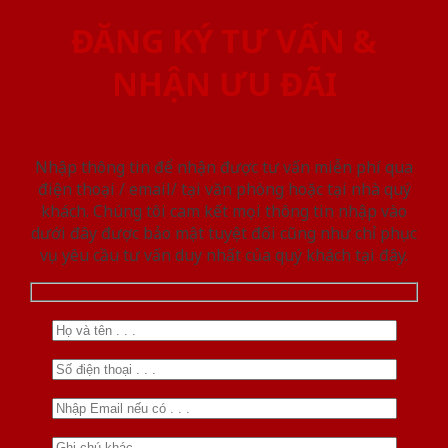
ĐĂNG KÝ TƯ VẤN &
NHẬN ƯU ĐÃI
Nhập thông tin để nhận được tư vấn miễn phí qua
điện thoại / email/ tại văn phòng hoặc tại nhà quý
khách. Chúng tôi cam kết mọi thông tin nhập vào
dưới đây được bảo mật tuyệt đối cũng như chỉ phục
vụ yêu cầu tư vấn duy nhất của quý khách tại đây.