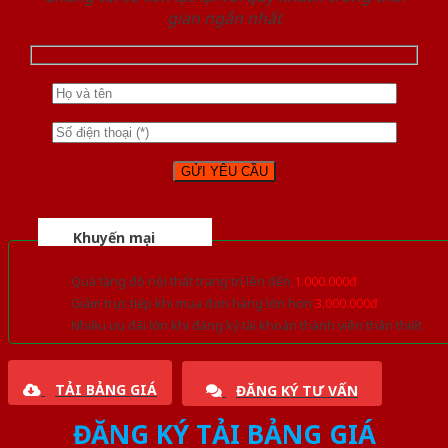
gian ngắn nhất
Khuyến mại
Quà tặng đồ nội thất trang trí lên đến
1.000.000đ
Giảm trực tiếp khi mua đơn hàng lớn hơn
3.000.000đ
Nhiều ưu đãi lớn khi đăng ký tài khoản thành viên thân thiết
TẢI BẢNG GIÁ
ĐĂNG KÝ TƯ VẤN
ĐĂNG KÝ TẢI BẢNG GIÁ