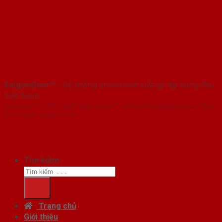
SaigonDoor™
- Hệ thống Showroom cửa gỗ đẹp hàng đầu
Việt Nam
Copyright ⓒ 2016 – 2026 SaigonDoor™ - www.bancuagodep.com | Đơn
vị chủ quản SaigonDoor
Tìm kiếm:
Trang chủ
Giới thiệu