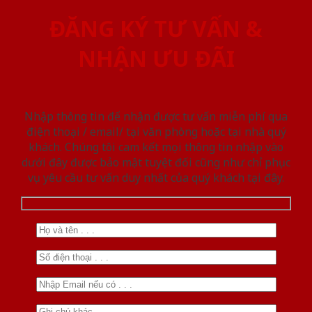
ĐĂNG KÝ TƯ VẤN &
NHẬN ƯU ĐÃI
Nhập thông tin để nhận được tư vấn miễn phí qua
điện thoại / email/ tại văn phòng hoặc tại nhà quý
khách. Chúng tôi cam kết mọi thông tin nhập vào
dưới đây được bảo mật tuyệt đối cũng như chỉ phục
vụ yêu cầu tư vấn duy nhất của quý khách tại đây.