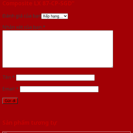
Composite LX 87-CP-SGD”
Đánh giá của bạn
Nhận xét của bạn
*
Tên
*
Email
*
Sản phẩm tương tự