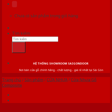
Chưa có sản phẩm trong giỏ hàng.
Tìm kiếm:
HỆ THỐNG SHOWROOM SAIGONDOOR
Nơi bán cửa gỗ chính hãng - chất lượng - giá rẻ nhất tại Sài Gòn
Trang chủ
/
Sản phẩm
/
CỬA NHỰA
/
Cửa Nhựa Gỗ
Composite