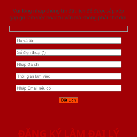
Vui lòng nhập thông tin đặt lịch để được sắp xếp
gặp gỡ làm việc hoăc tư vấn mà không phải chờ đợi.
ĐĂNG KÝ LÀM ĐẠI LÝ