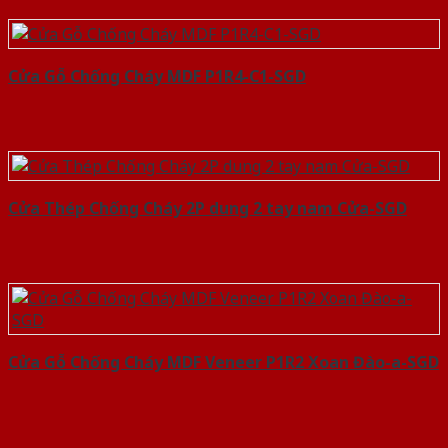
Cửa Gỗ Chống Cháy MDF P1R4-C1-SGD
Cửa Thép Chống Cháy 2P dung 2 tay nam Cửa-SGD
Cửa Gỗ Chống Cháy MDF Veneer P1R2 Xoan Đào-a-SGD