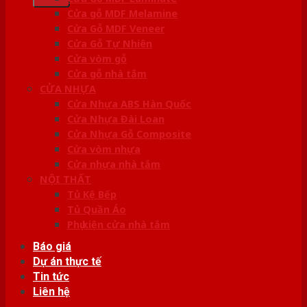
Cửa gỗ MDF Melamine
Cửa Gỗ MDF Veneer
Cửa Gỗ Tự Nhiên
Cửa vòm gỗ
Cửa gỗ nhà tắm
CỬA NHỰA
Cửa Nhựa ABS Hàn Quốc
Cửa Nhựa Đài Loan
Cửa Nhựa Gỗ Composite
Cửa vòm nhựa
Cửa nhựa nhà tắm
NỘI THẤT
Tủ Kệ Bếp
Tủ Quần Áo
Phụ kiện cửa nhà tắm
Báo giá
Dự án thực tế
Tin tức
Liên hệ