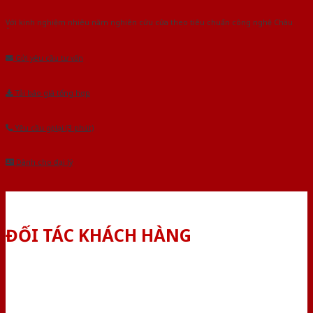
Với kinh nghiệm nhiêu năm nghiên cứu cửa theo tiêu chuẩn công nghệ Châu
Âu.Chúng tôi tự tin là nhà sản xuất & cung cấp hàng đầu tại Việt Nam!
Gửi yêu cầu tư vấn
Tải báo giá tổng hợp
Yêu cầu gọi lại (3 phút)
Dành cho đại lý
ĐỐI TÁC KHÁCH HÀNG