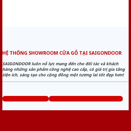
HỆ THỐNG SHOWROOM CỬA GỖ TẠI SAIGONDOOR
SAIGONDOOR luôn nỗ lực mang đến cho đối tác và khách
hàng những sản phẩm công nghệ cao cấp, có giá trị gia tăng
tiện ích, sáng tạo cho cộng đồng một tương lai tốt đẹp hơn!
www.bancuagodep.com
Tổng đài tư vấn miễn phí: 0824.400.400