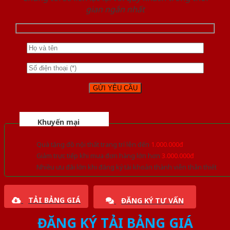
gian ngắn nhất
Khuyến mại
Quà tặng đồ nội thất trang trí lên đến
1.000.000đ
Giảm trực tiếp khi mua đơn hàng lớn hơn
3.000.000đ
Nhiều ưu đãi lớn khi đăng ký tài khoản thành viên thân thiết
TẢI BẢNG GIÁ
ĐĂNG KÝ TƯ VẤN
ĐĂNG KÝ TẢI BẢNG GIÁ