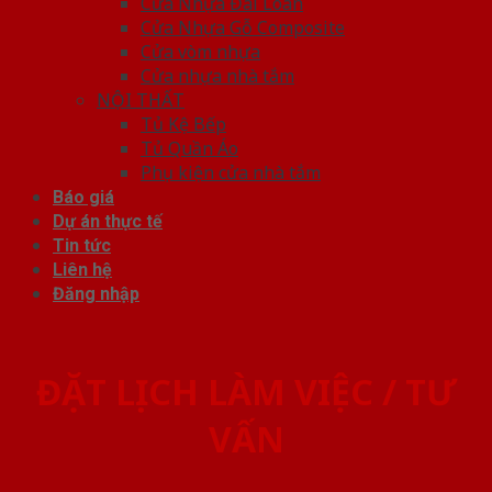
Cửa Nhựa Đài Loan
Cửa Nhựa Gỗ Composite
Cửa vòm nhựa
Cửa nhựa nhà tắm
NỘI THẤT
Tủ Kệ Bếp
Tủ Quần Áo
Phụ kiện cửa nhà tắm
Báo giá
Dự án thực tế
Tin tức
Liên hệ
Đăng nhập
ĐẶT LỊCH LÀM VIỆC / TƯ
VẤN